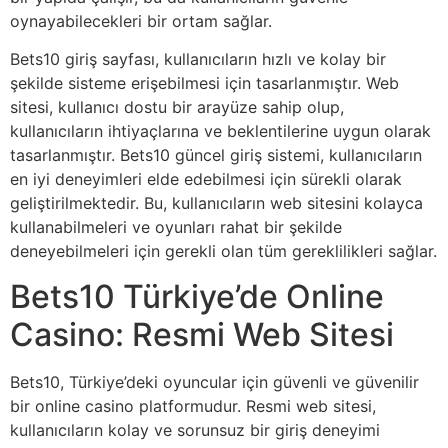
oynayabilecekleri bir ortam sağlar.
Bets10 giriş sayfası, kullanıcıların hızlı ve kolay bir
şekilde sisteme erişebilmesi için tasarlanmıştır. Web
sitesi, kullanıcı dostu bir arayüze sahip olup,
kullanıcıların ihtiyaçlarına ve beklentilerine uygun olarak
tasarlanmıştır. Bets10 güncel giriş sistemi, kullanıcıların
en iyi deneyimleri elde edebilmesi için sürekli olarak
geliştirilmektedir. Bu, kullanıcıların web sitesini kolayca
kullanabilmeleri ve oyunları rahat bir şekilde
deneyebilmeleri için gerekli olan tüm gereklilikleri sağlar.
Bets10 Türkiye’de Online
Casino: Resmi Web Sitesi
Bets10, Türkiye’deki oyuncular için güvenli ve güvenilir
bir online casino platformudur. Resmi web sitesi,
kullanıcıların kolay ve sorunsuz bir giriş deneyimi