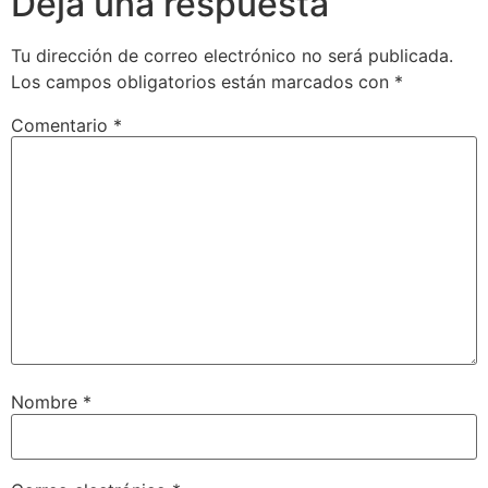
Deja una respuesta
Tu dirección de correo electrónico no será publicada.
Los campos obligatorios están marcados con
*
Comentario
*
Nombre
*