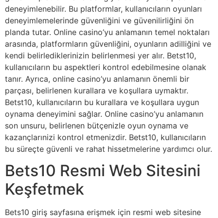
deneyimlenebilir. Bu platformlar, kullanıcıların oyunları
deneyimlemelerinde güvenliğini ve güvenilirliğini ön
planda tutar. Online casino’yu anlamanın temel noktaları
arasında, platformların güvenliğini, oyunların adilliğini ve
kendi belirlediklerinizin belirlenmesi yer alır. Betst10,
kullanıcıların bu aspektleri kontrol edebilmesine olanak
tanır. Ayrıca, online casino’yu anlamanın önemli bir
parçası, belirlenen kurallara ve koşullara uymaktır.
Betst10, kullanıcıların bu kurallara ve koşullara uygun
oynama deneyimini sağlar. Online casino’yu anlamanın
son unsuru, belirlenen bütçenizle oyun oynama ve
kazançlarınizi kontrol etmenizdir. Betst10, kullanıcıların
bu süreçte güvenli ve rahat hissetmelerine yardımcı olur.
Bets10 Resmi Web Sitesini
Keşfetmek
Bets10 giriş sayfasına erişmek için resmi web sitesine