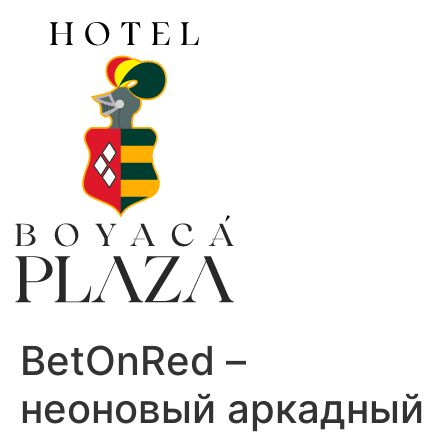
Ir
al
contenido
BetOnRed –
неоновый аркадный