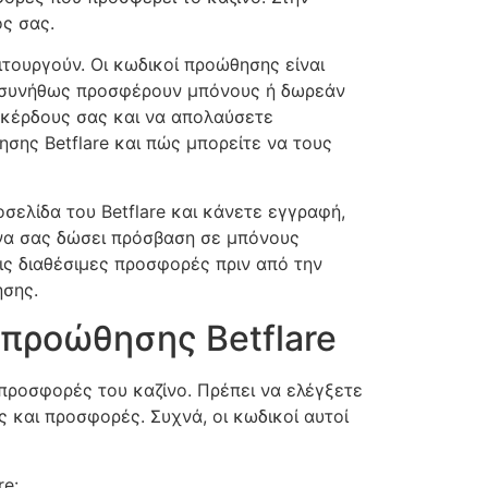
ς σας.
ιτουργούν. Οι κωδικοί προώθησης είναι
αι συνήθως προσφέρουν μπόνους ή δωρεάν
ς κέρδους σας και να απολαύσετε
σης Betflare και πώς μπορείτε να τους
σελίδα του Betflare και κάνετε εγγραφή,
 να σας δώσει πρόσβαση σε μπόνους
ις διαθέσιμες προσφορές πριν από την
ήσης.
 προώθησης Betflare
προσφορές του καζίνο. Πρέπει να ελέγξετε
ς και προσφορές. Συχνά, οι κωδικοί αυτοί
re: