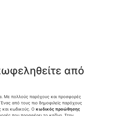
πωφεληθείτε από
νια. Με πολλούς παρόχους και προσφορές
. Ένας από τους πιο δημοφιλείς παρόχους
ς και κωδικούς. Ο
κωδικός προώθησης
φορές που προσφέρει το καζίνο. Στην