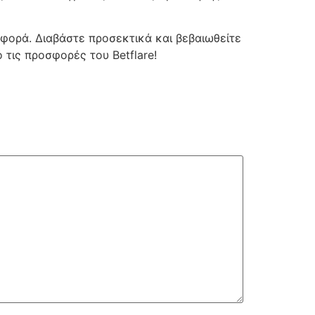
σφορά. Διαβάστε προσεκτικά και βεβαιωθείτε
 τις προσφορές του Betflare!