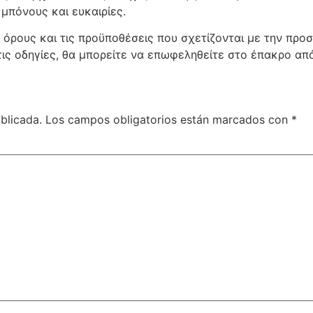
μπόνους και ευκαιρίες.
 όρους και τις προϋποθέσεις που σχετίζονται με την προ
 τις οδηγίες, θα μπορείτε να επωφεληθείτε στο έπακρο από
blicada.
Los campos obligatorios están marcados con
*