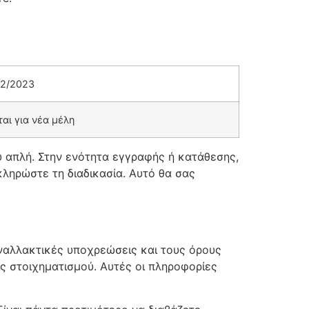
12/2023
αι για νέα μέλη
λύ απλή. Στην ενότητα εγγραφής ή κατάθεσης,
ληρώστε τη διαδικασία. Αυτό θα σας
υναλλακτικές υποχρεώσεις και τους όρους
ς στοιχηματισμού. Αυτές οι πληροφορίες