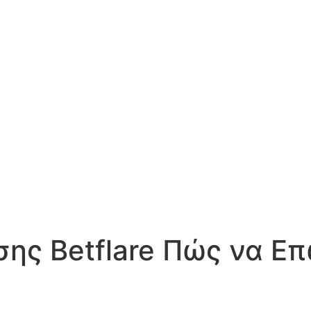
ης Betflare Πώς να Ε