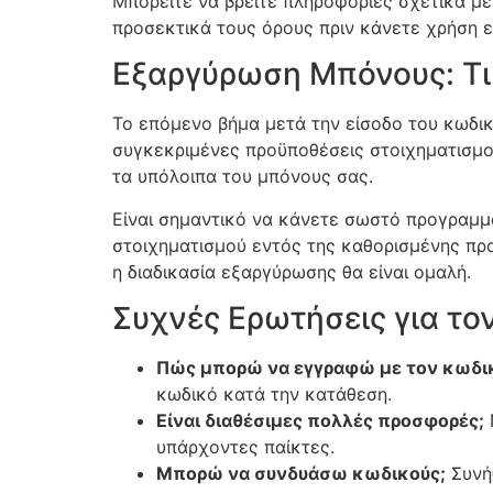
Μπορείτε να βρείτε πληροφορίες σχετικά με
προσεκτικά τους όρους πριν κάνετε χρήση 
Εξαργύρωση Μπόνους: Τι 
Το επόμενο βήμα μετά την είσοδο του κωδι
συγκεκριμένες προϋποθέσεις στοιχηματισμού
τα υπόλοιπα του μπόνους σας.
Είναι σημαντικό να κάνετε σωστό προγραμμ
στοιχηματισμού εντός της καθορισμένης προ
η διαδικασία εξαργύρωσης θα είναι ομαλή.
Συχνές Ερωτήσεις για το
Πώς μπορώ να εγγραφώ με τον κωδι
κωδικό κατά την κατάθεση.
Είναι διαθέσιμες πολλές προσφορές;
υπάρχοντες παίκτες.
Μπορώ να συνδυάσω κωδικούς;
Συνήθ