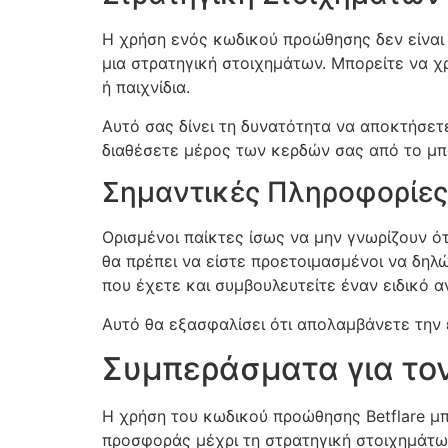
Η χρήση ενός κωδικού προώθησης δεν είναι 
μια στρατηγική στοιχημάτων. Μπορείτε να χ
ή παιχνίδια.
Αυτό σας δίνει τη δυνατότητα να αποκτήσετ
διαθέσετε μέρος των κερδών σας από το μπόν
Σημαντικές Πληροφορίες 
Ορισμένοι παίκτες ίσως να μην γνωρίζουν ότ
θα πρέπει να είστε προετοιμασμένοι να δη
που έχετε και συμβουλευτείτε έναν ειδικό αν
Αυτό θα εξασφαλίσει ότι απολαμβάνετε την ε
Συμπεράσματα για το
Η χρήση του κωδικού προώθησης Betflare μπ
προσφοράς μέχρι τη στρατηγική στοιχημάτω