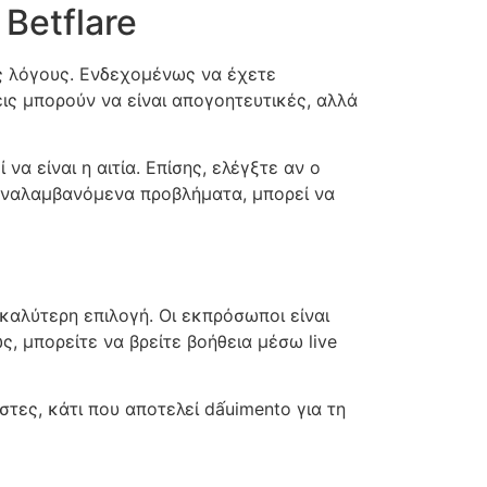
Betflare
ς λόγους. Ενδεχομένως να έχετε
εις μπορούν να είναι απογοητευτικές, αλλά
α είναι η αιτία. Επίσης, ελέγξτε αν ο
παναλαμβανόμενα προβλήματα, μπορεί να
καλύτερη επιλογή. Οι εκπρόσωποι είναι
, μπορείτε να βρείτε βοήθεια μέσω live
στες, κάτι που αποτελεί dấuimento για τη