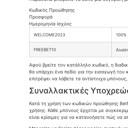
Κωδικός Προώθησης
Προσφορά
Ημερομηνία Ισχύος
WELCOME2023
100% 
FREEBET10
Δωρεά
Αφού βρείτε τον κατάλληλο κωδικό, η διαδικ
θα υπάρχει ένα πεδίο για την εισαγωγή του
επιτρέψει να λάβετε τα αντίστοιχα μπόνους,
Συναλλακτικές Υποχρεώσ
Κατά τη χρήση των κωδικών προώθησης Betfl
χρήσης. Κάθε μπόνους έρχεται με συγκεκριμ
είναι κρίσιμες για να κατανοήσετε πώς να