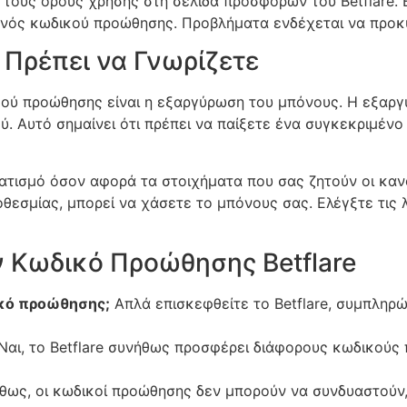
 τους όρους χρήσης στη σελίδα προσφορών του Betflare. 
ενός κωδικού προώθησης. Προβλήματα ενδέχεται να προκ
Πρέπει να Γνωρίζετε
κού προώθησης είναι η εξαργύρωση του μπόνους. Η εξαρ
. Αυτό σημαίνει ότι πρέπει να παίξετε ένα συγκεκριμέν
ατισμό όσον αφορά τα στοιχήματα που σας ζητούν οι καν
θεσμίας, μπορεί να χάσετε το μπόνους σας. Ελέγξτε τις 
ν Κωδικό Προώθησης Betflare
κό προώθησης;
Απλά επισκεφθείτε το Betflare, συμπληρ
Ναι, το Betflare συνήθως προσφέρει διάφορους κωδικούς 
ως, οι κωδικοί προώθησης δεν μπορούν να συνδυαστούν,