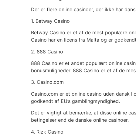
Der er flere online casinoer, der ikke har dan
1. Betway Casino
Betway Casino er et af de mest populære onli
Casino har en licens fra Malta og er godken
2. 888 Casino
888 Casino er et andet populært online casino
bonusmuligheder. 888 Casino er et af de mest
3. Casino.com
Casino.com er et online casino uden dansk lic
godkendt af EU’s gamblingmyndighed.
Det er vigtigt at bemærke, at disse online c
betingelser end de danske online casinoer.
4. Rizk Casino