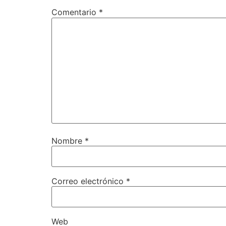
Comentario
*
Nombre
*
Correo electrónico
*
Web