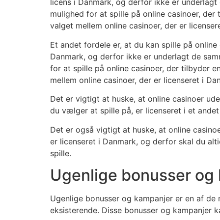
licens i Danmark, og derfor ikke er underlag
mulighed for at spille på online casinoer, der
valget mellem online casinoer, der er licenser
Et andet fordele er, at du kan spille på online
Danmark, og derfor ikke er underlagt de samm
for at spille på online casinoer, der tilbyder
mellem online casinoer, der er licenseret i Da
Det er vigtigt at huske, at online casinoer uden
du vælger at spille på, er licenseret i et andet 
Det er også vigtigt at huske, at online casin
er licenseret i Danmark, og derfor skal du altid
spille.
Ugenlige bonusser og 
Ugenlige bonusser og kampanjer er en af de m
eksisterende. Disse bonusser og kampanjer kan