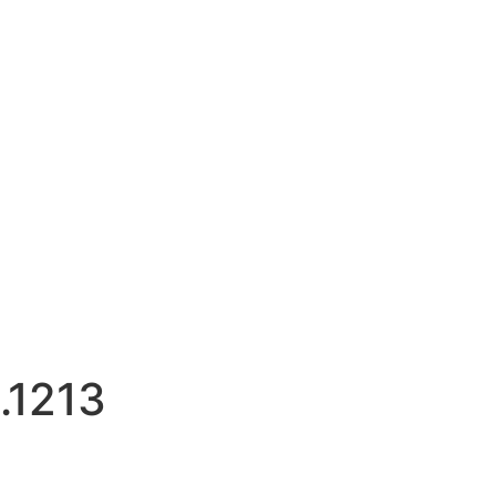
.1213