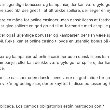
der ugentlige bonusser og kampanjer, der kan være gyldige 
ecifikt designet til at tiltrække spillere, der søger en ny 
 en måde for online casinoer uden dansk licens at fasthol
 give spillere en god grund til at fortsætte med at spille 
der også ugentlige bonusser og kampanjer, der kan være speci
l. F.eks. kan et online casino tilbyde en ugentlig bonus på 
ser og kampanjer på online casinoer uden dansk licens kan 
anjer, eller kan de ikke være gyldige for spillere, der ha
de.
nline casinoer uden dansk licens være en god måde for spill
e vilkår og betingelser, der er knyttet til disse bonusser og
blicada.
Los campos obligatorios están marcados con
*