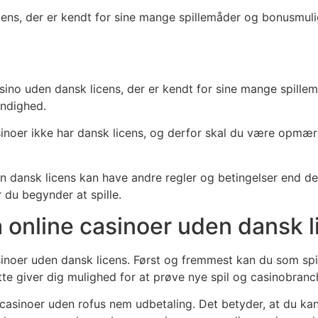
cens, der er kendt for sine mange spillemåder og bonusmulig
sino uden dansk licens, der er kendt for sine mange spille
yndighed.
asinoer ikke har dansk licens, og derfor skal du være opmæ
en dansk licens kan have andre regler og betingelser end de
r du begynder at spille.
å online casinoer uden dansk 
casinoer uden dansk licens. Først og fremmest kan du som sp
tte giver dig mulighed for at prøve nye spil og casinobranc
e casinoer uden rofus nem udbetaling. Det betyder, at du kan 