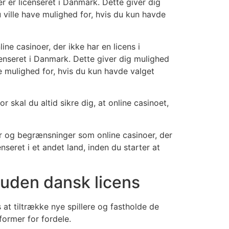
 er licenseret i Danmark. Dette giver dig
u ville have mulighed for, hvis du kun havde
ine casinoer, der ikke har en licens i
enseret i Danmark. Dette giver dig mulighed
ve mulighed for, hvis du kun havde valget
r skal du altid sikre dig, at online casinoet,
ler og begrænsninger som online casinoer, der
enseret i et andet land, inden du starter at
 uden dansk licens
t tiltrække nye spillere og fastholde de
former for fordele.