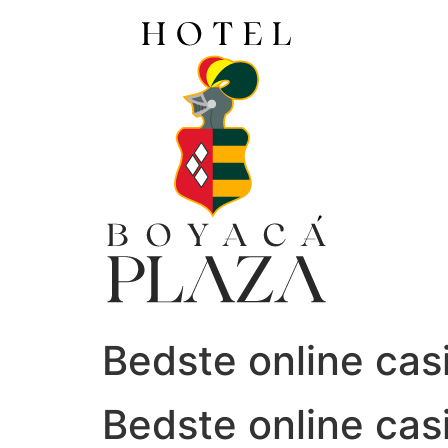
Ir
al
contenido
Bedste online cas
Bedste online cas