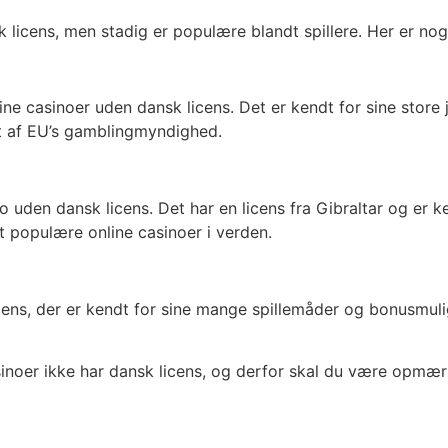
sk licens, men stadig er populære blandt spillere. Her er no
ne casinoer uden dansk licens. Det er kendt for sine stor
dt af EU’s gamblingmyndighed.
 uden dansk licens. Det har en licens fra Gibraltar og er 
 populære online casinoer i verden.
ens, der er kendt for sine mange spillemåder og bonusmulig
asinoer ikke har dansk licens, og derfor skal du være opmæ