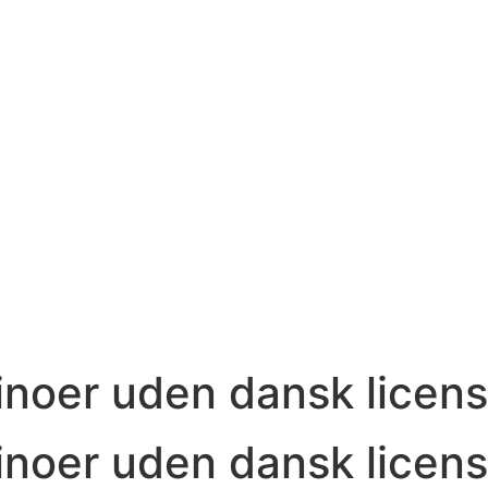
inoer uden dansk licens
inoer uden dansk licens