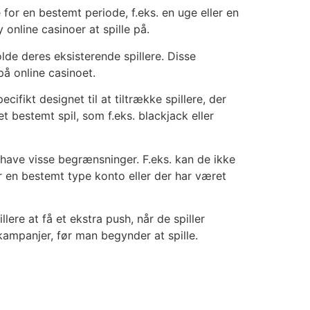
for en bestemt periode, f.eks. en uge eller en
online casinoer at spille på.
de deres eksisterende spillere. Disse
på online casinoet.
fikt designet til at tiltrække spillere, der
et bestemt spil, som f.eks. blackjack eller
have visse begrænsninger. F.eks. kan de ikke
r en bestemt type konto eller der har været
ere at få et ekstra push, når de spiller
 kampanjer, før man begynder at spille.