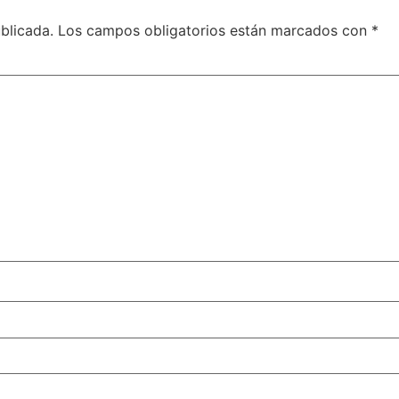
blicada.
Los campos obligatorios están marcados con
*