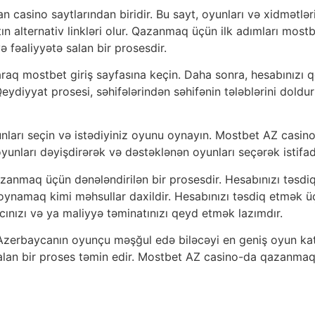
casino saytlarından biridir. Bu sayt, oyunları və xidmətlər
 alternativ linkləri olur. Qazanmaq üçün ilk adımları mostbe
 fəaliyyətə salan bir prosesdir.
raq mostbet giriş sayfasına keçin. Daha sonra, hesabınız
eydiyyat prosesi, səhifələrindən səhifənin tələblərini dold
ları seçin və istədiyiniz oyunu oynayın. Mostbet AZ casin
unları dəyişdirərək və dəstəklənən oyunları seçərək istifad
azanmaq üçün dənələndirilən bir prosesdir. Hesabınızı təsdi
oynamaq kimi məhsullar daxildir. Hesabınızı təsdiq etmək ü
ınızı və ya maliyyə təminatınızı qeyd etmək lazımdır.
zerbaycanın oyunçu məşğul edə biləcəyi en geniş oyun kata
salan bir proses təmin edir. Mostbet AZ casino-da qazanmaq