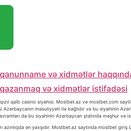
 qanunname və xidmətlər haqqınd
qazanmaq və xidmətlər istifadəsi
zıl qalb casino siyahisi. Mostbet.az və mostbet.com saytlar
isi Azərbaycanın məsuliyyəti ilə bağlıdır və bu siyahinin Az
vramları da bu siyahinin Azərbaycan ştatında məşhur və is
 azınlıqda ən yaxşıdır. Mostbet.az saytında mostbet giriş ü