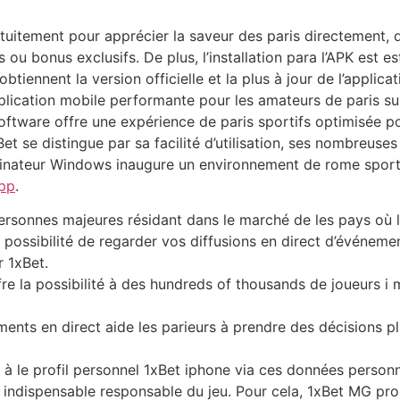
uitement pour apprécier la saveur des paris directement, 
 ou bonus exclusifs. De plus, l’installation para l’APK est e
obtiennent la version officielle et la plus à jour de l’applic
lication mobile performante pour les amateurs de paris sur 
software offre une expérience de paris sportifs optimisée p
Bet se distingue par sa facilité d’utilisation, ses nombreuse
t ordinateur Windows inaugure un environnement de rome spor
app
.
 personnes majeures résidant dans le marché de les pays où 
la possibilité de regarder vos diffusions en direct d’événem
r 1xBet.
fre la possibilité à des hundreds of thousands de joueurs i
ments en direct aide les parieurs à prendre des décisions p
 à le profil personnel 1xBet iphone via ces données personnel
indispensable responsable du jeu. Pour cela, 1xBet MG prop