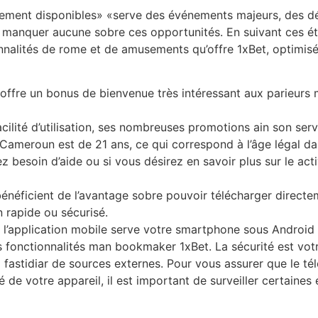
rement disponibles» «serve des événements majeurs, des dé
e manquer aucune sobre ces opportunités. En suivant ces étap
nnalités de rome et de amusements qu’offre 1xBet, optimisée
offre un bonus de bienvenue très intéressant aux parieurs 
cilité d’utilisation, ses nombreuses promotions ain son servi
 Cameroun est de 21 ans, ce qui correspond à l’âge légal da
z besoin d’aide ou si vous désirez en savoir plus sur le act
 bénéficient de l’avantage sobre pouvoir télécharger directe
on rapide ou sécurisé.
l’application mobile serve votre smartphone sous Android e
 fonctionnalités man bookmaker 1xBet. La sécurité est votre 
 à fastidiar de sources externes. Pour vous assurer que le 
 de votre appareil, il est important de surveiller certaines 