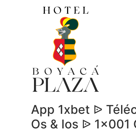
Ir
al
contenido
App 1xbet ᐉ Téléc
Os & Ios ᐉ 1×001