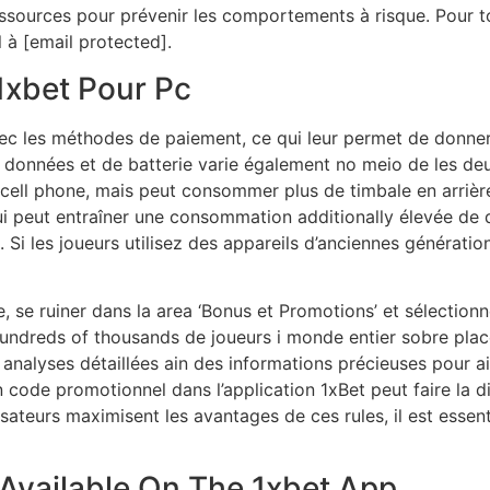
essources pour prévenir les comportements à risque. Pour t
l à [email protected].
 1xbet Pour Pc
l avec les méthodes de paiement, ce qui leur permet de donn
onnées et de batterie varie également no meio de les deux 
te cell phone, mais peut consommer plus de timbale en arrièr
ui peut entraîner une consommation additionally élevée de 
Si les joueurs utilisez des appareils d’anciennes génératio
, se ruiner dans la area ‘Bonus et Promotions’ et sélectionne
 hundreds of thousands de joueurs i monde entier sobre place
 analyses détaillées ain des informations précieuses pour ai
un code promotionnel dans l’application 1xBet peut faire la 
ilisateurs maximisent les avantages de ces rules, il est es
Available On The 1xbet App