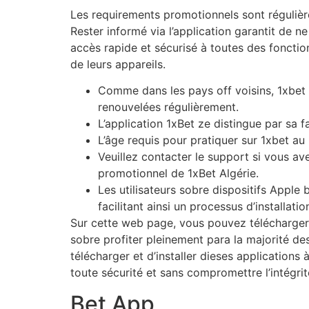
Les requirements promotionnels sont réguliè
Rester informé via l’application garantit de n
accès rapide et sécurisé à toutes des fonctio
de leurs appareils.
Comme dans les pays off voisins, 1xbet 
renouvelées régulièrement.
L’application 1xBet ze distingue par sa fa
L’âge requis pour pratiquer sur 1xbet au
Veuillez contacter le support si vous ave
promotionnel de 1xBet Algérie.
Les utilisateurs sobre dispositifs Apple
facilitant ainsi un processus d’installati
Sur cette web page, vous pouvez télécharger 
sobre profiter pleinement para la majorité des
télécharger et d’installer dieses applications
toute sécurité et sans compromettre l’intégrité
Bet App