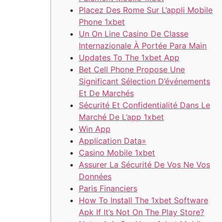
Placez Des Rome Sur L’appli Mobile
Phone 1xbet
Un On Line Casino De Classe
Internazionale À Portée Para Main
Updates To The 1xbet App
Bet Cell Phone Propose Une
Significant Sélection D’événements
Et De Marchés
Sécurité Et Confidentialité Dans Le
Marché De L’app 1xbet
Win App
Application Data»
Casino Mobile 1xbet
Assurer La Sécurité De Vos Ne Vos
Données
Paris Financiers
How To Install The 1xbet Software
Apk If It’s Not On The Play Store?