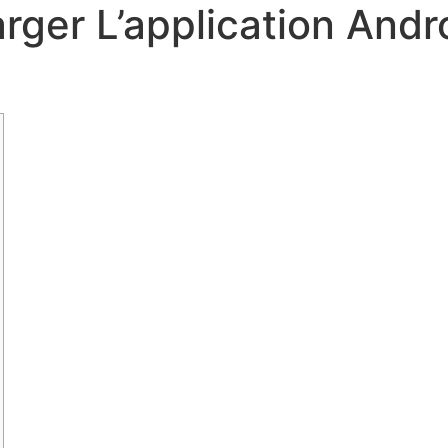
rger L’application Andro