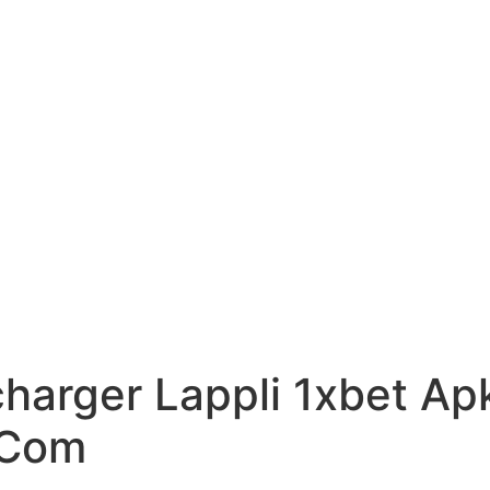
harger Lappli 1xbet Ap
 Com