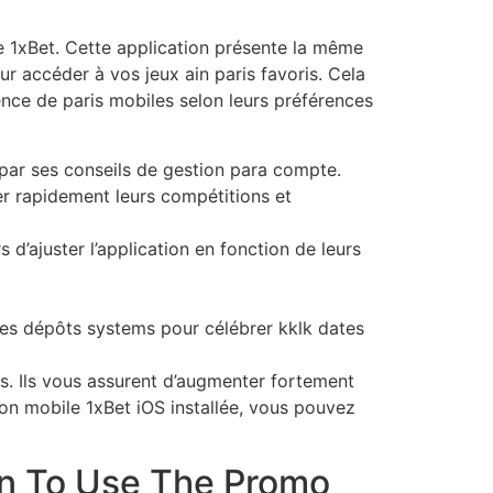
rme 1xBet. Cette application présente la même
 accéder à vos jeux ain paris favoris. Cela
nce de paris mobiles selon leurs préférences
 par ses conseils de gestion para compte.
ser rapidement leurs compétitions et
 d’ajuster l’application en fonction de leurs
es dépôts systems pour célébrer kklk dates
es. Ils vous assurent d’augmenter fortement
tion mobile 1xBet iOS installée, vous pouvez
on To Use The Promo