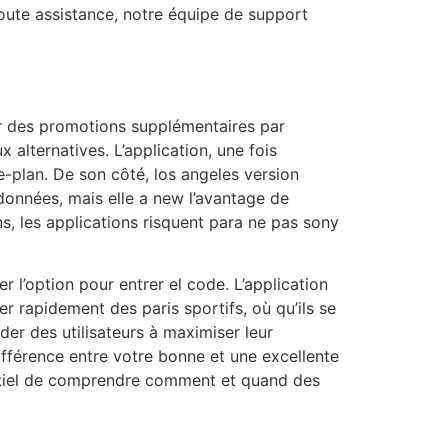
oute assistance, notre équipe de support
er des promotions supplémentaires par
alternatives. L’application, une fois
e-plan. De son côté, los angeles version
données, mais elle a new l’avantage de
ns, les applications risquent para ne pas sony
r l’option pour entrer el code. L’application
r rapidement des paris sportifs, où qu’ils se
der des utilisateurs à maximiser leur
différence entre votre bonne et une excellente
sentiel de comprendre comment et quand des