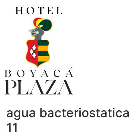
Ir
al
contenido
agua bacteriostatica
11