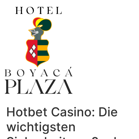
Ir
al
contenido
Hotbet Casino: Die
wichtigsten