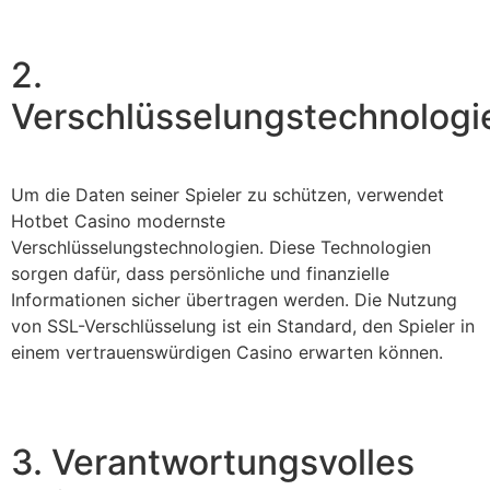
2.
Verschlüsselungstechnologi
Um die Daten seiner Spieler zu schützen, verwendet
Hotbet Casino modernste
Verschlüsselungstechnologien. Diese Technologien
sorgen dafür, dass persönliche und finanzielle
Informationen sicher übertragen werden. Die Nutzung
von SSL-Verschlüsselung ist ein Standard, den Spieler in
einem vertrauenswürdigen Casino erwarten können.
3. Verantwortungsvolles