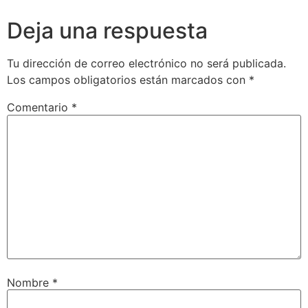
Deja una respuesta
Tu dirección de correo electrónico no será publicada.
Los campos obligatorios están marcados con
*
Comentario
*
Nombre
*