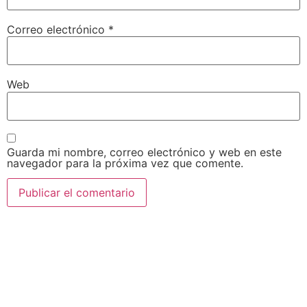
Correo electrónico
*
Web
Guarda mi nombre, correo electrónico y web en este
navegador para la próxima vez que comente.