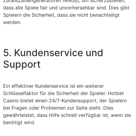
Zufallszahlengeneratoren (RNGs), um sicherzustellen,
dass alle Spiele fair und unvorhersehbar sind. Dies gibt
Spielern die Sicherheit, dass sie nicht benachteiligt
werden.
5. Kundenservice und
Support
Ein effektiver Kundenservice ist ein weiterer
Schlüsselfaktor für die Sicherheit der Spieler. Hotbet
Casino bietet einen 24/7-Kundensupport, der Spielern
bei Fragen oder Problemen zur Seite steht. Dies
gewährleistet, dass Hilfe schnell verfügbar ist, wenn sie
benötigt wird.