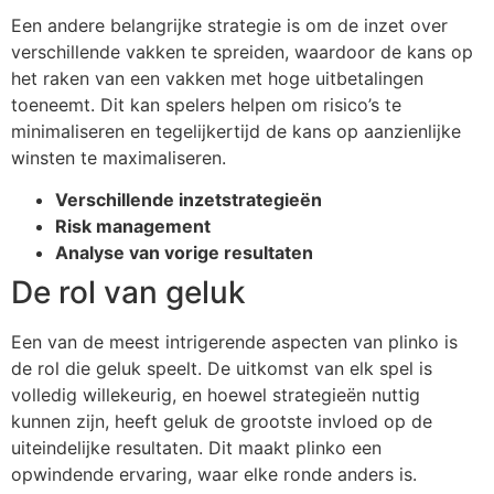
Een andere belangrijke strategie is om de inzet over
verschillende vakken te spreiden, waardoor de kans op
het raken van een vakken met hoge uitbetalingen
toeneemt. Dit kan spelers helpen om risico’s te
minimaliseren en tegelijkertijd de kans op aanzienlijke
winsten te maximaliseren.
Verschillende inzetstrategieën
Risk management
Analyse van vorige resultaten
De rol van geluk
Een van de meest intrigerende aspecten van plinko is
de rol die geluk speelt. De uitkomst van elk spel is
volledig willekeurig, en hoewel strategieën nuttig
kunnen zijn, heeft geluk de grootste invloed op de
uiteindelijke resultaten. Dit maakt plinko een
opwindende ervaring, waar elke ronde anders is.