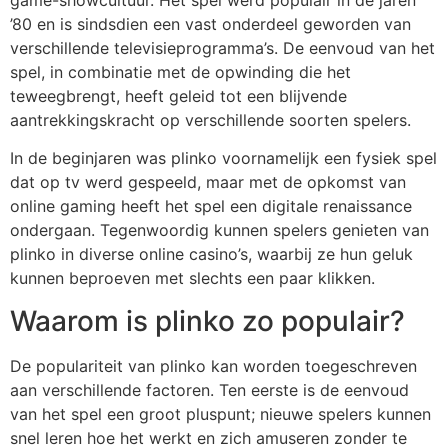
’80 en is sindsdien een vast onderdeel geworden van
verschillende televisieprogramma’s. De eenvoud van het
spel, in combinatie met de opwinding die het
teweegbrengt, heeft geleid tot een blijvende
aantrekkingskracht op verschillende soorten spelers.
In de beginjaren was plinko voornamelijk een fysiek spel
dat op tv werd gespeeld, maar met de opkomst van
online gaming heeft het spel een digitale renaissance
ondergaan. Tegenwoordig kunnen spelers genieten van
plinko in diverse online casino’s, waarbij ze hun geluk
kunnen beproeven met slechts een paar klikken.
Waarom is plinko zo populair?
De populariteit van plinko kan worden toegeschreven
aan verschillende factoren. Ten eerste is de eenvoud
van het spel een groot pluspunt; nieuwe spelers kunnen
snel leren hoe het werkt en zich amuseren zonder te