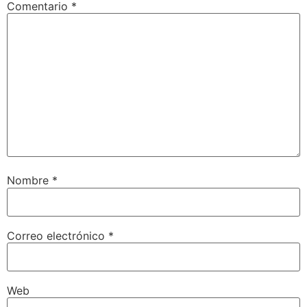
Comentario
*
Nombre
*
Correo electrónico
*
Web