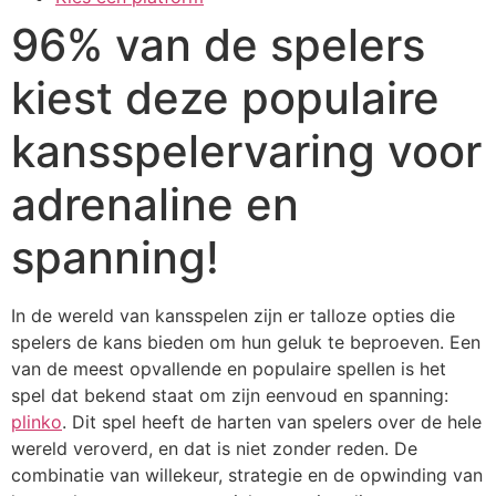
96% van de spelers
kiest deze populaire
kansspelervaring voor
adrenaline en
spanning!
In de wereld van kansspelen zijn er talloze opties die
spelers de kans bieden om hun geluk te beproeven. Een
van de meest opvallende en populaire spellen is het
spel dat bekend staat om zijn eenvoud en spanning:
plinko
. Dit spel heeft de harten van spelers over de hele
wereld veroverd, en dat is niet zonder reden. De
combinatie van willekeur, strategie en de opwinding van