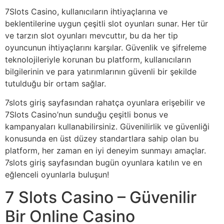
7Slots Casino, kullanıcıların ihtiyaçlarına ve
beklentilerine uygun çeşitli slot oyunları sunar. Her tür
ve tarzın slot oyunları mevcuttır, bu da her tip
oyuncunun ihtiyaçlarını karşılar. Güvenlik ve şifreleme
teknolojileriyle korunan bu platform, kullanıcıların
bilgilerinin ve para yatırımlarının güvenli bir şekilde
tutulduğu bir ortam sağlar.
7slots giriş sayfasından rahatça oyunlara erişebilir ve
7Slots Casino’nun sunduğu çeşitli bonus ve
kampanyaları kullanabilirsiniz. Güvenilirlik ve güvenliği
konusunda en üst düzey standartlara sahip olan bu
platform, her zaman en iyi deneyim sunmayı amaçlar.
7slots giriş sayfasından bugün oyunlara katılın ve en
eğlenceli oyunlarla buluşun!
7 Slots Casino – Güvenilir
Bir Online Casino