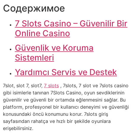
Содержимое
7 Slots Casino – Güvenilir Bir
Online Casino
Güvenlik ve Koruma
Sistemleri
Yardımcı Servis ve Destek
7slot, slot 7, slot7,
7 slots
, 7slots, 7 slot ve 7slots casino
gibi isimlerle tanınan 7Slots Casino, oyun sevdiklerinin
güvenilir ve güvenli bir ortamda eğlenmesini sağlar. Bu
platform, profesyonel bir kullanıcı deneyimi ve güvenliği
konusundaki öncü konumunu korur. 7slots giriş
sayfasından rahatça ve hızlı bir şekilde oyunlara
erişebilirsiniz.