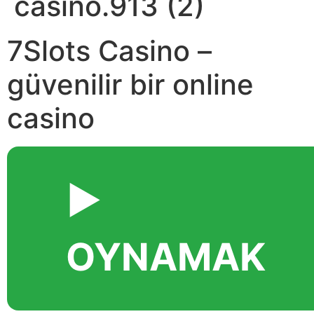
casino.913 (2)
7Slots Casino –
güvenilir bir online
casino
▶️
OYNAMAK