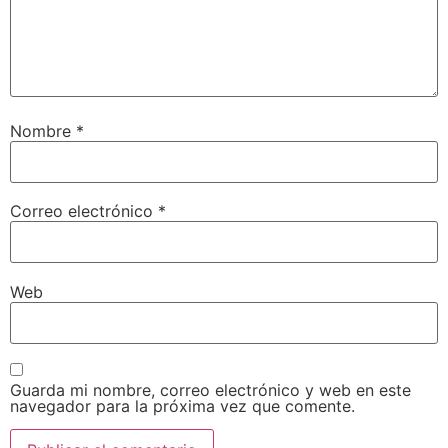
Nombre
*
Correo electrónico
*
Web
Guarda mi nombre, correo electrónico y web en este
navegador para la próxima vez que comente.