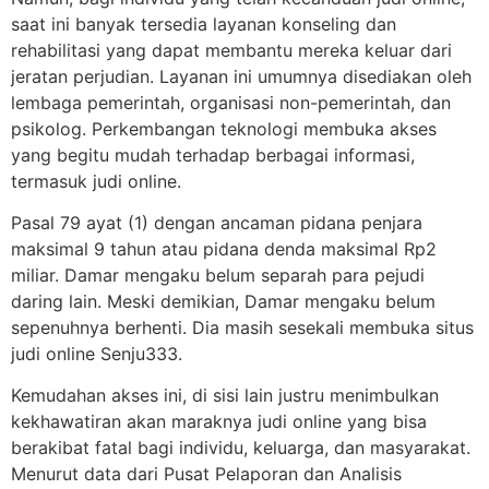
saat ini banyak tersedia layanan konseling dan
rehabilitasi yang dapat membantu mereka keluar dari
jeratan perjudian. Layanan ini umumnya disediakan oleh
lembaga pemerintah, organisasi non-pemerintah, dan
psikolog. Perkembangan teknologi membuka akses
yang begitu mudah terhadap berbagai informasi,
termasuk judi online.
Pasal 79 ayat (1) dengan ancaman pidana penjara
maksimal 9 tahun atau pidana denda maksimal Rp2
miliar. Damar mengaku belum separah para pejudi
daring lain. Meski demikian, Damar mengaku belum
sepenuhnya berhenti. Dia masih sesekali membuka situs
judi online Senju333.
Kemudahan akses ini, di sisi lain justru menimbulkan
kekhawatiran akan maraknya judi online yang bisa
berakibat fatal bagi individu, keluarga, dan masyarakat.
Menurut data dari Pusat Pelaporan dan Analisis