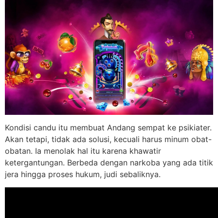
Kondisi candu itu membuat Andang sempat ke psikiater.
Akan tetapi, tidak ada solusi, kecuali harus minum obat-
obatan. Ia menolak hal itu karena khawatir
ketergantungan. Berbeda dengan narkoba yang ada titik
jera hingga proses hukum, judi sebaliknya.