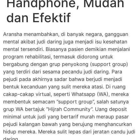
Handphone, Mudah
dan Efektif
Aransha menambahkan, di banyak negara, gangguan
mental akibat judi daring juga menjadi isu kesehatan
mental tersendiri. Biasanya pasien demikian menjalani
program rehabilitasi, termasuk didorong untuk
bergabung dengan grup penyokong (support group)
yang terdiri dari sesama pecandu judi daring. Para
pejudi pada akhirnya sadar bahwa berjudi menjadi
bentuk kecanduan yang sulit mereka atasi. Di ruang
cakap-cakap virtual, seperti Whatsapp (WA), mereka
membentuk semacam ”support group”, salah satunya
grup WA bertajuk ”Hijrah Community”. Uang deposit
minimal untuk judi yang bertarif murah meraup pasar
pejudi kalangan bawah yang berujung menghancurkan
hidup mereka. Mereka sulit lepas dari jeratan candu judi
daring.