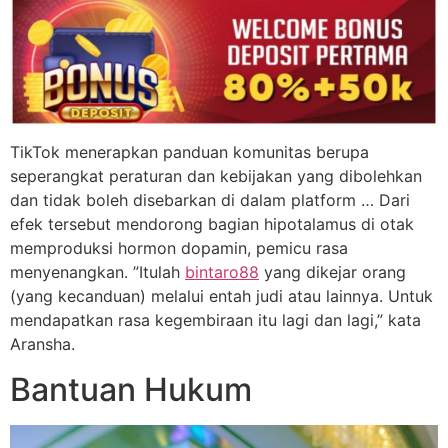
TikTok menerapkan panduan komunitas berupa
seperangkat peraturan dan kebijakan yang dibolehkan
dan tidak boleh disebarkan di dalam platform … Dari
efek tersebut mendorong bagian hipotalamus di otak
memproduksi hormon dopamin, pemicu rasa
menyenangkan. ”Itulah
bintaro88
yang dikejar orang
(yang kecanduan) melalui entah judi atau lainnya. Untuk
mendapatkan rasa kegembiraan itu lagi dan lagi,” kata
Aransha.
Bantuan Hukum