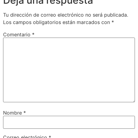
Deja una respuesta
Tu dirección de correo electrónico no será publicada.
Los campos obligatorios están marcados con
*
Comentario
*
Nombre
*
Correo electrónico
*