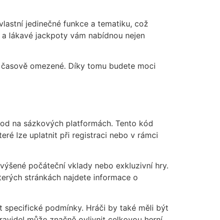
lastní jedinečné funkce a tematiku, což
y a lákavé jackpoty vám nabídnou nejen
ýt časově omezené. Díky tomu budete moci
ýhod na sázkových platformách. Tento kód
eré lze uplatnit při registraci nebo v rámci
zvýšené počáteční vklady nebo exkluzivní hry.
kterých stránkách najdete informace o
 specifické podmínky. Hráči by také měli být
avidel může značně ovlivnit celkovou herní