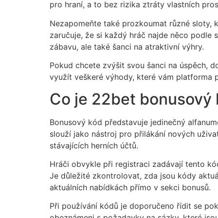
pro hraní, a to bez rizika ztráty vlastních pro
Nezapomeňte také prozkoumat různé sloty, kt
zaručuje, že si každý hráč najde něco podle
zábavu, ale také šanci na atraktivní výhry.
Pokud chcete zvýšit svou šanci na úspěch, 
využít veškeré výhody, které vám platforma pos
Co je 22bet bonusový
Bonusový kód představuje jedinečný alfanume
slouží jako nástroj pro přilákání nových uživa
stávajících herních účtů.
Hráči obvykle při registraci zadávají tento k
Je důležité zkontrolovat, zda jsou kódy aktu
aktuálních nabídkách přímo v sekci bonusů.
Při používání kódů je doporučeno řídit se p
obeznámeni s požadavky na sázky, které jsou