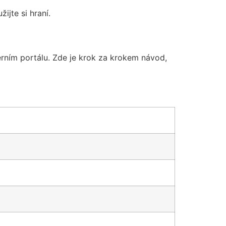
jte si hraní.
herním portálu. Zde je krok za krokem návod,