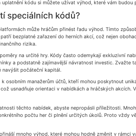
 uplatnění kódu si můžete užívat výhod, které vám budou p
tí speciálních kódů?
 platformách může hráčům přinést řadu výhod. Tímto způsob
 patří bezplatné zařazení do herních akcí, což nejen oboha
nančního rizika.
 poměry na určité hry. Kódy často odemykají exkluzivní nab
ínky a podstatně zajímavější návratnost investic. Zvažte t
navýšit počáteční kapitál.
up k osobním manažerům účtů, kteří mohou poskytnout unik
ož usnadňuje orientaci v nabídkách a hráčských akcích. Vyn
latnosti těchto nabídek, abyste nepropásli příležitosti. M
konkrétního počtu her či plnění určitých úkolů. Proto vždy
přináší mnoho výhod, které mohou hodně změnit v rámci vaše