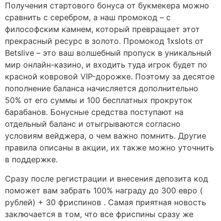
Получения стартового бонуса от букмекера можно
сравнить с серебром, а наш промокод – с
философским камнем, который превращает этот
прекрасный ресурс в золото. Промокод 1xslots от
Betslive – это ваш волшебный пропуск в уникальный
мир онлайн-казино, и входить туда игрок будет по
красной ковровой VIP-дорожке. Поэтому за десятое
пополнение баланса начисляется дополнительно
50% от его суммы и 100 бесплатных прокруток
барабанов. Бонусные средства поступают на
отдельный баланс и отыгрываются согласно
условиям вейджера, о чем важно помнить. Другие
правила описаны в акции, их также можно уточнить
в поддержке.
Сразу после регистрации и внесения депозита код
поможет вам забрать 100% награду до 300 евро (
рублей) + 30 фриспинов . Самая приятная новость
заключается в том, что все фриспины сразу же