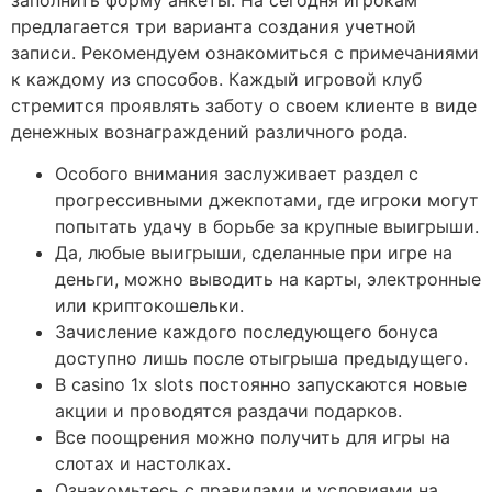
предлагается три варианта создания учетной
записи. Рекомендуем ознакомиться с примечаниями
к каждому из способов. Каждый игровой клуб
стремится проявлять заботу о своем клиенте в виде
денежных вознаграждений различного рода.
Особого внимания заслуживает раздел с
прогрессивными джекпотами, где игроки могут
попытать удачу в борьбе за крупные выигрыши.
Да, любые выигрыши, сделанные при игре на
деньги, можно выводить на карты, электронные
или криптокошельки.
Зачисление каждого последующего бонуса
доступно лишь после отыгрыша предыдущего.
В casino 1x slots постоянно запускаются новые
акции и проводятся раздачи подарков.
Все поощрения можно получить для игры на
слотах и настолках.
Ознакомьтесь с правилами и условиями на