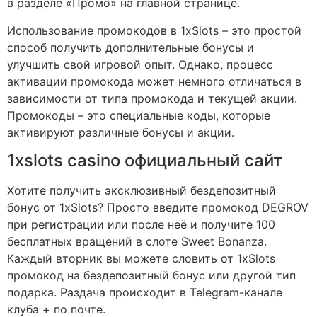
в разделе «Промо» на главной странице.
Использование промокодов в 1xSlots – это простой
способ получить дополнительные бонусы и
улучшить свой игровой опыт. Однако, процесс
активации промокода может немного отличаться в
зависимости от типа промокода и текущей акции.
Промокоды – это специальные коды, которые
активируют различные бонусы и акции.
1xslots casino официальный сайт
Хотите получить эксклюзивный бездепозитный
бонус от 1xSlots? Просто введите промокод DEGROV
при регистрации или после неё и получите 100
бесплатных вращений в слоте Sweet Bonanza.
Каждый вторник вы можете словить от 1xSlots
промокод на бездепозитный бонус или другой тип
подарка. Раздача происходит в Telegram-канале
клуба + по почте.