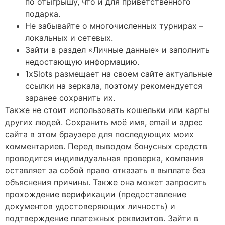
по отыгрышу, что и для приветственного
подарка.
Не забывайте о многочисленных турнирах –
локальных и сетевых.
Зайти в раздел «Личные данные» и заполнить
недостающую информацию.
1xSlots размещает на своем сайте актуальные
ссылки на зеркала, поэтому рекомендуется
заранее сохранить их.
Также не стоит использовать кошельки или карты
других людей. Сохранить моё имя, email и адрес
сайта в этом браузере для последующих моих
комментариев. Перед выводом бонусных средств
проводится индивидуальная проверка, компания
оставляет за собой право отказать в выплате без
объяснения причины. Также она может запросить
прохождение верификации (предоставление
документов удостоверяющих личность) и
подтверждение платежных реквизитов. Зайти в