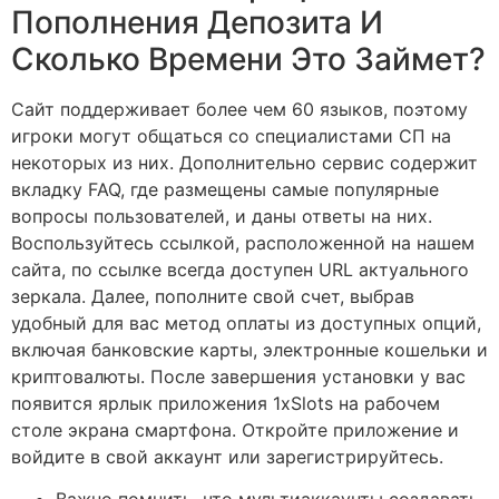
Пополнения Депозита И
Сколько Времени Это Займет?
Сайт поддерживает более чем 60 языков, поэтому
игроки могут общаться со специалистами СП на
некоторых из них. Дополнительно сервис содержит
вкладку FAQ, где размещены самые популярные
вопросы пользователей, и даны ответы на них.
Воспользуйтесь ссылкой, расположенной на нашем
сайта, по ссылке всегда доступен URL актуального
зеркала. Далее, пополните свой счет, выбрав
удобный для вас метод оплаты из доступных опций,
включая банковские карты, электронные кошельки и
криптовалюты. После завершения установки у вас
появится ярлык приложения 1xSlots на рабочем
столе экрана смартфона. Откройте приложение и
войдите в свой аккаунт или зарегистрируйтесь.