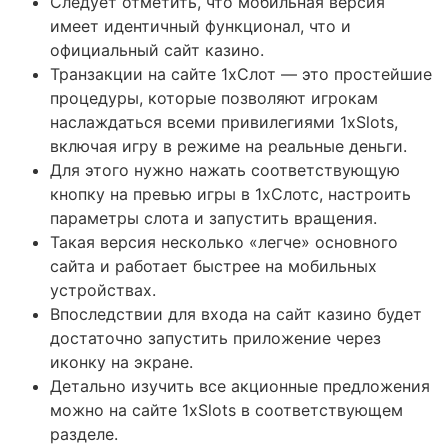
Следует отметить, что мобильная версия
имеет идентичный функционал, что и
официальный сайт казино.
Транзакции на сайте 1xСлот — это простейшие
процедуры, которые позволяют игрокам
наслаждаться всеми привилегиями 1xSlots,
включая игру в режиме на реальные деньги.
Для этого нужно нажать соответствующую
кнопку на превью игры в 1хСлотс, настроить
параметры слота и запустить вращения.
Такая версия несколько «легче» основного
сайта и работает быстрее на мобильных
устройствах.
Впоследствии для входа на сайт казино будет
достаточно запустить приложение через
иконку на экране.
Детально изучить все акционные предложения
можно на сайте 1xSlots в соответствующем
разделе.