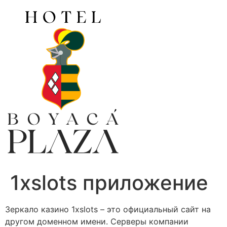
Ir
al
contenido
1xslots приложение
Зеркало казино 1xslots – это официальный сайт на
другом доменном имени. Серверы компании