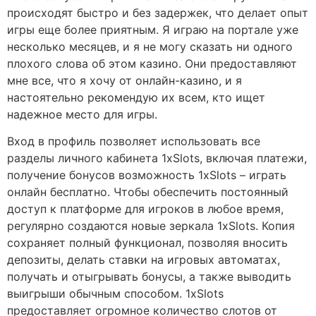
происходят быстро и без задержек, что делает опыт
игры еще более приятным. Я играю на портале уже
несколько месяцев, и я не могу сказать ни одного
плохого слова об этом казино. Они предоставляют
мне все, что я хочу от онлайн-казино, и я
настоятельно рекомендую их всем, кто ищет
надежное место для игры.
Вход в профиль позволяет использовать все
разделы личного кабинета 1xSlots, включая платежи,
получение бонусов возможность 1xSlots – играть
онлайн бесплатно. Чтобы обеспечить постоянный
доступ к платформе для игроков в любое время,
регулярно создаются новые зеркала 1xSlots. Копия
сохраняет полный функционал, позволяя вносить
депозиты, делать ставки на игровых автоматах,
получать и отыгрывать бонусы, а также выводить
выигрыши обычным способом. 1xSlots
предоставляет огромное количество слотов от