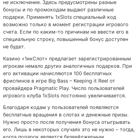
не исключение. Здесь предусмотрены разные
бонусы и по промокодам выдают различные
подарки. Применять 1xSlots специальный код
возможно только в момент регистрации игрового
счета. Если по каким-то причинам не ввести его в
специальную строку, повышенный бонус доступен
не будет.
Казино «1икСлот» предлагает зарегистрированным
игрокам немало других аналогичных подарков. При
его активации начисляются 100 бесплатных
фриспинов в игре Big Bass – Keeping it Reel от
провайдера Pragmatic Play. Число пользователей
игрового клуба 1xSlots постоянно увеличивается.
Благодаря кодам у пользователей появляются
бесплатные вращения в слотах и денежные призы.
Нужно просто после получения бонуса отыгрывать
его. Лишь в некоторых случаях это не нужно – тогда,
когда подарок является безвейджерным.