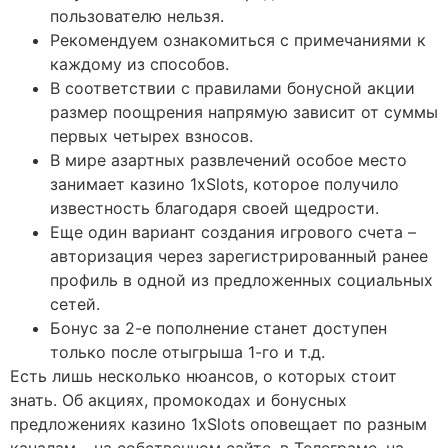
пользователю нельзя.
Рекомендуем ознакомиться с примечаниями к
каждому из способов.
В соответствии с правилами бонусной акции
размер поощрения напрямую зависит от суммы
первых четырех взносов.
В мире азартных развлечений особое место
занимает казино 1xSlots, которое получило
известность благодаря своей щедрости.
Еще один вариант создания игрового счета –
авторизация через зарегистрированный ранее
профиль в одной из предложенных социальных
сетей.
Бонус за 2-е пополнение станет доступен
только после отыгрыша 1-го и т.д.
Есть лишь несколько нюансов, о которых стоит
знать. Об акциях, промокодах и бонусных
предложениях казино 1xSlots оповещает по разным
каналам – на собственном сайте, в Телеграме, на