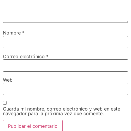
Nombre
*
Correo electrónico
*
Web
Guarda mi nombre, correo electrónico y web en este
navegador para la próxima vez que comente.