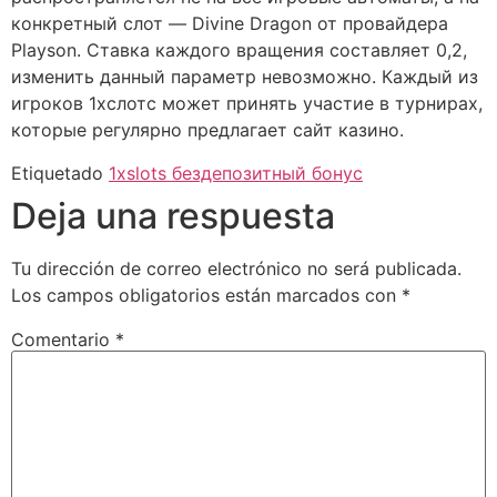
конкретный слот — Divine Dragon от провайдера
Playson. Ставка каждого вращения составляет 0,2,
изменить данный параметр невозможно. Каждый из
игроков 1хслотс может принять участие в турнирах,
которые регулярно предлагает сайт казино.
Etiquetado
1xslots бездепозитный бонус
Deja una respuesta
Tu dirección de correo electrónico no será publicada.
Los campos obligatorios están marcados con
*
Comentario
*