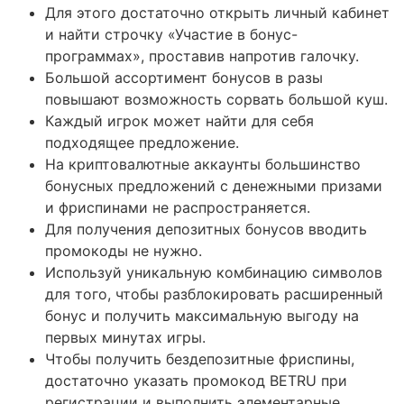
Для этого достаточно открыть личный кабинет
и найти строчку «Участие в бонус-
программах», проставив напротив галочку.
Большой ассортимент бонусов в разы
повышают возможность сорвать большой куш.
Каждый игрок может найти для себя
подходящее предложение.
На криптовалютные аккаунты большинство
бонусных предложений с денежными призами
и фриспинами не распространяется.
Для получения депозитных бонусов вводить
промокоды не нужно.
Используй уникальную комбинацию символов
для того, чтобы разблокировать расширенный
бонус и получить максимальную выгоду на
первых минутах игры.
Чтобы получить бездепозитные фриспины,
достаточно указать промокод BETRU при
регистрации и выполнить элементарные