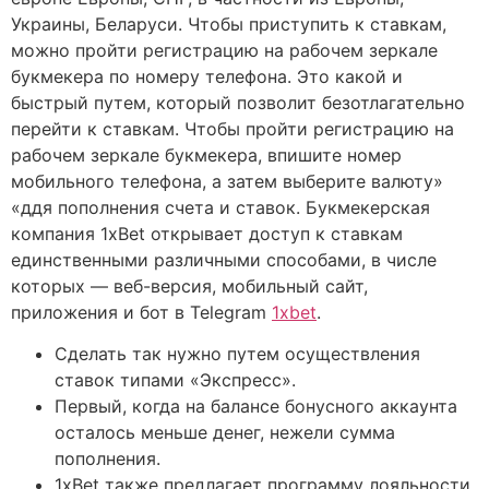
Украины, Беларуси. Чтобы приступить к ставкам,
можно пройти регистрацию на рабочем зеркале
букмекера по номеру телефона. Это какой и
быстрый путем, который позволит безотлагательно
перейти к ставкам. Чтобы пройти регистрацию на
рабочем зеркале букмекера, впишите номер
мобильного телефона, а затем выберите валюту»
«ддя пополнения счета и ставок. Букмекерская
компания 1xBet открывает доступ к ставкам
единственными различными способами, в числе
которых — веб-версия, мобильный сайт,
приложения и бот в Telegram
1xbet
.
Сделать так нужно путем осуществления
ставок типами «Экспресс».
Первый, когда на балансе бонусного аккаунта
осталось меньше денег, нежели сумма
пополнения.
1xBet также предлагает программу лояльности