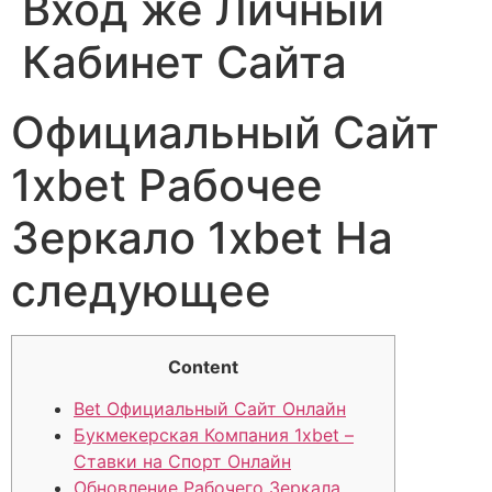
Вход же Личный
Кабинет Сайта
Официальный Сайт
1xbet Рабочее
Зеркало 1xbet На
следующее
Content
Bet Официальный Сайт Онлайн
Букмекерская Компания 1xbet –
Ставки на Спорт Онлайн
Обновление Рабочего Зеркала