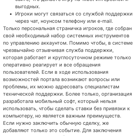
выгодных.
Игроки могут связаться со службой поддержки
через чат, ноунсом телефону или e-mail.
Только персональная страничка игроков, где собран
свой необходимый набор системных инструментов
по управлению аккаунтом. Помимо чтобы, в системе
чрезвычайно отзывчивая служба поддержки,
которая работает и круглосуточном режиме только
оперативно реагирует и все обращения
пользователей. Если в ходе использования
возможностей портала возникают вопросы или
проблемы, их можно адресовать специалистам
технической поддержки. Более только, организация
разработала мобильный софт, который нельзя
использовать, чтобы сделать ставки без привязки к
компьютеру, но является важным преимуществ.
Если нужно заключить обычную сделку, же
добавляют только это событие. Для заключения