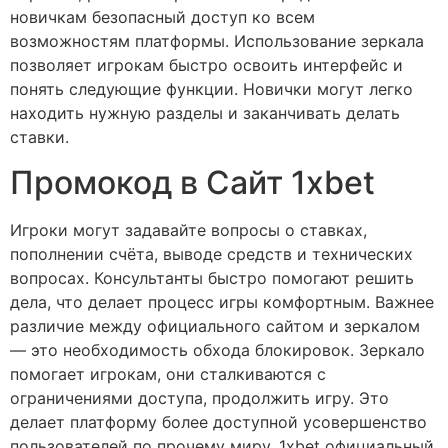
новичкам безопасный доступ ко всем
возможностям платформы. Использование зеркала
позволяет игрокам быстро освоить интерфейс и
понять следующие функции. Новички могут легко
находить нужную разделы и заканчивать делать
ставки.
Промокод в Сайт 1xbet
Игроки могут задавайте вопросы о ставках,
пополнении счёта, выводе средств и технических
вопросах. Консультанты быстро помогают решить
дела, что делает процесс игры комфортным. Важнее
различие между официального сайтом и зеркалом
— это необходимость обхода блокировок. Зеркало
помогает игрокам, они сталкиваются с
ограничениями доступа, продолжить игру. Это
делает платформу более доступной усовершенство
пользователей по прочему миру. 1xbet официальный