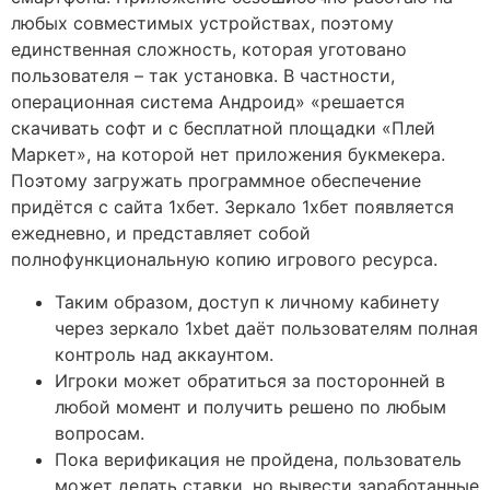
любых совместимых устройствах, поэтому
единственная сложность, которая уготовано
пользователя – так установка. В частности,
операционная система Андроид» «решается
скачивать софт и с бесплатной площадки «Плей
Маркет», на которой нет приложения букмекера.
Поэтому загружать программное обеспечение
придётся с сайта 1хбет. Зеркало 1хбет появляется
ежедневно, и представляет собой
полнофункциональную копию игрового ресурса.
Таким образом, доступ к личному кабинету
через зеркало 1xbet даёт пользователям полная
контроль над аккаунтом.
Игроки может обратиться за посторонней в
любой момент и получить решено по любым
вопросам.
Пока верификация не пройдена, пользователь
может делать ставки, но вывести заработанные