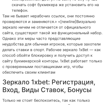
скачать софт букмекера же установить его на
телефон.
Там не бывает нерабочих ссылок, они постоянно
проверяются и заменяются.» «[newline]Визуально
зеркало ничем не отличается от официального
сайта, существуют такой же функциональный набор.
Однако эти меры часто представляющие
неудобства для обычная игроков, которые захотели
делать ставки в спорт. Рабочее зеркало 1xBet — как
способ обойти блокировку и получить доступ к
сайту букмекерской конторы. 1xBet работает только
с проверенными поставщиками игр, чтобы
обеспечить своим клиентам
Зеркало 1xbet: Регистрация,
Вход, Виды Ставок, Бонусы
Только не стоит беспокоитесь, так как только