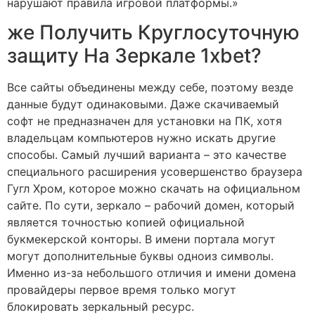
нарушают правила игровой платформы.»
же Получить Круглосуточную
защиту На Зеркале 1xbet?
Все сайты объединены между себе, поэтому везде
данные будут одинаковыми. Даже скачиваемый
софт не предназначен для установки на ПК, хотя
владельцам компьютеров нужно искать другие
способы. Самый лучший варианта – это качестве
специального расширения усовершенство браузера
Гугл Хром, которое можно скачать на официальном
сайте. По сути, зеркало – рабочий домен, который
является точностью копией официальной
букмекерской конторы. В имени портала могут
могут дополнительные буквы одноиз символы.
Именно из-за небольшого отличия и имени домена
провайдеры первое время только могут
блокировать зеркальный ресурс.