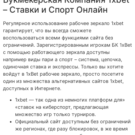
– Ставки и Спорт Онлайн
Регулярное использование рабочее зеркало 1xbet
гарантирует, что вы всегда сможете
воспользоваться всеми функциями сайта без
ограничений. Зарегистрированным игрокам БК 1xBet
с помощью работающего зеркала доступны
например виды пари а спорт – система, цепочка,
одиночная ставка и экспрессы. Только вы хотите
войдут в 1xBet рабочее зеркало, просто посетите
один из множества альтернативных сайтов 1xbet,
доступных в Интернете.
1xbet — так одна из немногих платформ для»
«ставок на киберспорт, предлагающая
множество игр только турниров.
Официальный сайт доступным без ограничений
же регионах, где разу блокировок, в же время