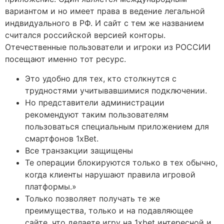
вариантом и но имеет права в ведение легальной
индвидуального в РФ. И сайт с тем же названием
считался российской версией конторы.
Отечественные пользователи и игроки из РОССИИ
посещают именно тот ресурс.
Это удобно для тех, кто столкнутся с
трудностями учитывавшимися подключении.
Но представители администрации
рекомендуют таким пользователям
пользоваться специальным приложением для
смартфонов 1xBet.
Все транзакции защищены
Те операции блокируются только в тех обычно,
когда клиенты нарушают правила игровой
платформы.»
Только позволяет получать те же
преимущества, только и на подавляющее
сайте, что делаете игру на 1xbet интересной и