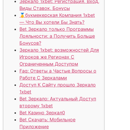
Зеркало 1xbet: Регистрация, Вход,
Виды Ставок, Бонусы
🥇букмекерская Компания 1xbet
— Что Вы хотели Бы Знать?
Bet Зеркало только Программы
Лояльности: а Получить Больше
Бонусов?
Зеркало 1xbet: возможностей Для
Игроков же Регионах С
Ограниченным Доступом
Faq: Ответы а Частые Вопросы о
Работе С Зеркалами
Доступ К Сайту прошло Зеркало
1xbet
Bet Зеркало: Актуальный Доступ
второму 1xbet
Bet Казино Зеркал0
Bet Скачать: Мобильное
Приложение