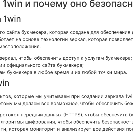
 1win и почему оно безопас
 1win
го сайта букмекера, которая создана для обеспечения
ботает на основе технологии зеркал, которая позволяе
 местоположения.
зеркал, чтобы обеспечить доступ к услугам букмекера;
сии официального сайта букмекера;
ам букмекера в любое время и из любой точки мира.
win
ектов, которые мы учитываем при создании зеркала 1wi
этому мы делаем все возможное, чтобы обеспечить без
ротокол передачи данных (HTTPS), чтобы обеспечить б
алгоритмы шифрования, чтобы обеспечить безопасность
сти, которая мониторит и анализирует все действия по