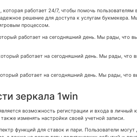
 которая работает 24/7, чтобы помочь пользователям 
 надежное решение для доступа к услугам букмекера. М
игровым процессом.
оторый работает на сегодняшний день. Мы рады, что в
который работает на сегодняшний день. Мы рады, что 
который работает на сегодняшний день. Мы рады, что в
ти зеркала 1win
является возможность регистрации и входа в личный к
а также изменять настройки своей учетной записи.
пектр функций для ставок и пари. Пользователи могут 