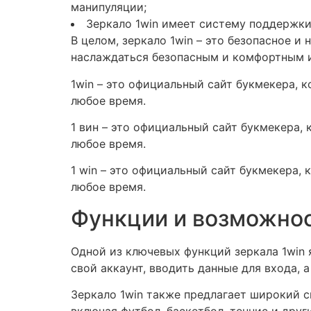
манипуляции;
Зеркало 1win имеет систему поддержки,
В целом, зеркало 1win – это безопасное и
наслаждаться безопасным и комфортным 
1win – это официальный сайт букмекера, к
любое время.
1 вин – это официальный сайт букмекера, 
любое время.
1 win – это официальный сайт букмекера, 
любое время.
Функции и возможнос
Одной из ключевых функций зеркала 1win 
свой аккаунт, вводить данные для входа, 
Зеркало 1win также предлагает широкий с