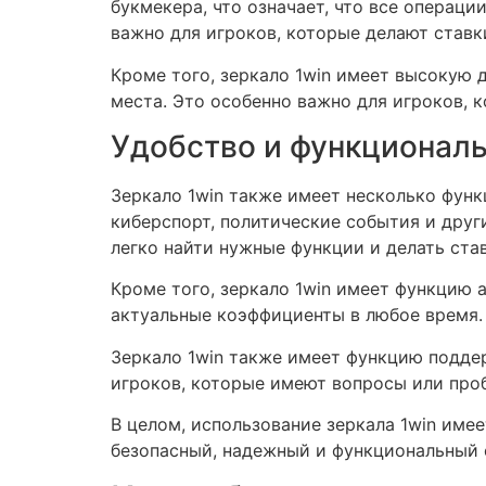
букмекера, что означает, что все операци
важно для игроков, которые делают ставки
Кроме того, зеркало 1win имеет высокую д
места. Это особенно важно для игроков, к
Удобство и функционал
Зеркало 1win также имеет несколько функ
киберспорт, политические события и друг
легко найти нужные функции и делать ста
Кроме того, зеркало 1win имеет функцию 
актуальные коэффициенты в любое время. 
Зеркало 1win также имеет функцию подде
игроков, которые имеют вопросы или про
В целом, использование зеркала 1win име
безопасный, надежный и функциональный с