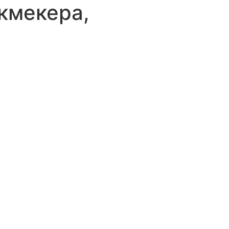
кмекера,