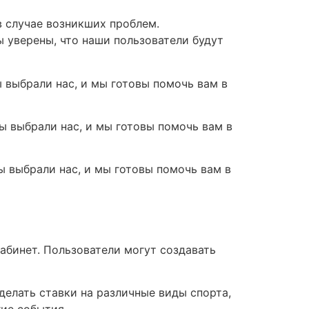
в случае возникших проблем.
ы уверены, что наши пользователи будут
ы выбрали нас, и мы готовы помочь вам в
вы выбрали нас, и мы готовы помочь вам в
ы выбрали нас, и мы готовы помочь вам в
абинет. Пользователи могут создавать
делать ставки на различные виды спорта,