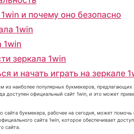
альность
 1win и почему оно безопасно
ала 1win
 1win
ти зеркала 1win
ся и начать играть на зеркале 1
ним из наиболее популярных букмекеров, предлагающих
гда доступен официальный сайт 1win, и это может при
го сайта букмекера, рабочее на сегодня, может помочь
официального сайта 1win, которое обеспечивает дост
о сайта.