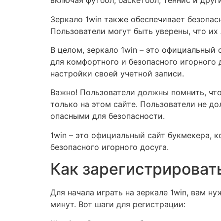
включая футбол, баскетбол, теннис и друг
Зеркало 1win также обеспечивает безопас
Пользователи могут быть уверены, что и
В целом, зеркало 1win – это официальный
для комфортного и безопасного игорного 
настройки своей учетной записи.
Важно! Пользователи должны помнить, что
только на этом сайте. Пользователи не 
опасными для безопасности.
1win – это официальный сайт букмекера,
безопасного игорного досуга.
Как зарегистрировать
Для начала играть на зеркале 1win, вам н
минут. Вот шаги для регистрации: