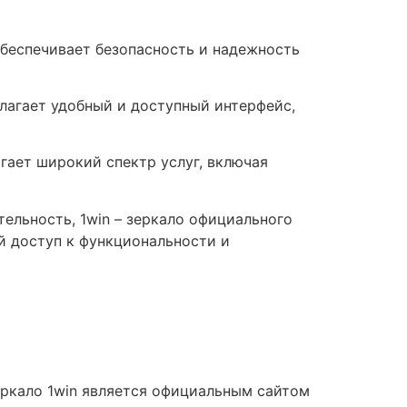
 обеспечивает безопасность и надежность
длагает удобный и доступный интерфейс,
агает широкий спектр услуг, включая
ельность, 1win – зеркало официального
й доступ к функциональности и
еркало 1win является официальным сайтом