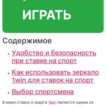
ИГРАТЬ
Содержимое
Удобство и безопасность
при ставке на спорт
Как использовать зеркало
1win для ставок на спорт
Выбор спортсмена
В мире ставок и азарта
1вин
является одним из