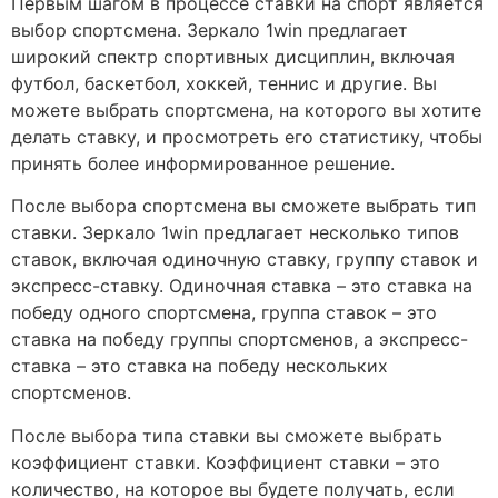
Первым шагом в процессе ставки на спорт является
выбор спортсмена. Зеркало 1win предлагает
широкий спектр спортивных дисциплин, включая
футбол, баскетбол, хоккей, теннис и другие. Вы
можете выбрать спортсмена, на которого вы хотите
делать ставку, и просмотреть его статистику, чтобы
принять более информированное решение.
После выбора спортсмена вы сможете выбрать тип
ставки. Зеркало 1win предлагает несколько типов
ставок, включая одиночную ставку, группу ставок и
экспресс-ставку. Одиночная ставка – это ставка на
победу одного спортсмена, группа ставок – это
ставка на победу группы спортсменов, а экспресс-
ставка – это ставка на победу нескольких
спортсменов.
После выбора типа ставки вы сможете выбрать
коэффициент ставки. Коэффициент ставки – это
количество, на которое вы будете получать, если