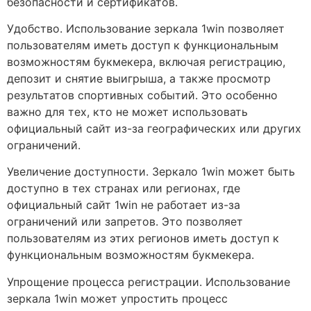
безопасности и сертификатов.
Удобство. Использование зеркала 1win позволяет
пользователям иметь доступ к функциональным
возможностям букмекера, включая регистрацию,
депозит и снятие выигрыша, а также просмотр
результатов спортивных событий. Это особенно
важно для тех, кто не может использовать
официальный сайт из-за географических или других
ограничений.
Увеличение доступности. Зеркало 1win может быть
доступно в тех странах или регионах, где
официальный сайт 1win не работает из-за
ограничений или запретов. Это позволяет
пользователям из этих регионов иметь доступ к
функциональным возможностям букмекера.
Упрощение процесса регистрации. Использование
зеркала 1win может упростить процесс