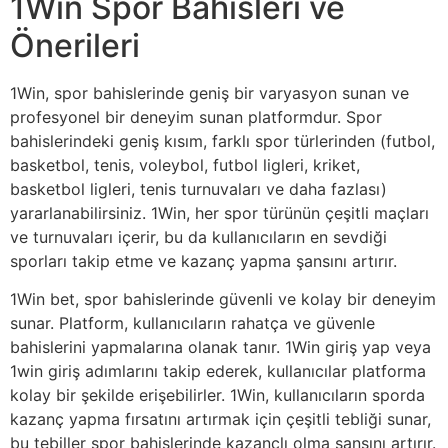
1Win Spor Bahisleri ve
Önerileri
1Win, spor bahislerinde geniş bir varyasyon sunan ve
profesyonel bir deneyim sunan platformdur. Spor
bahislerindeki geniş kısım, farklı spor türlerinden (futbol,
basketbol, tenis, voleybol, futbol ligleri, kriket,
basketbol ligleri, tenis turnuvaları ve daha fazlası)
yararlanabilirsiniz. 1Win, her spor türünün çeşitli maçları
ve turnuvaları içerir, bu da kullanıcıların en sevdiği
sporları takip etme ve kazanç yapma şansını artırır.
1Win bet, spor bahislerinde güvenli ve kolay bir deneyim
sunar. Platform, kullanıcıların rahatça ve güvenle
bahislerini yapmalarına olanak tanır. 1Win giriş yap veya
1win giriş adımlarını takip ederek, kullanıcılar platforma
kolay bir şekilde erişebilirler. 1Win, kullanıcıların sporda
kazanç yapma fırsatını artırmak için çeşitli tebliği sunar,
bu tebiller spor bahislerinde kazançlı olma şansını artırır.