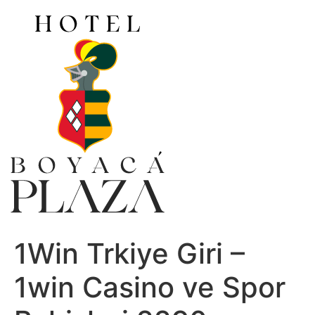
Ir
al
contenido
1Win Trkiye Giri –
1win Casino ve Spor