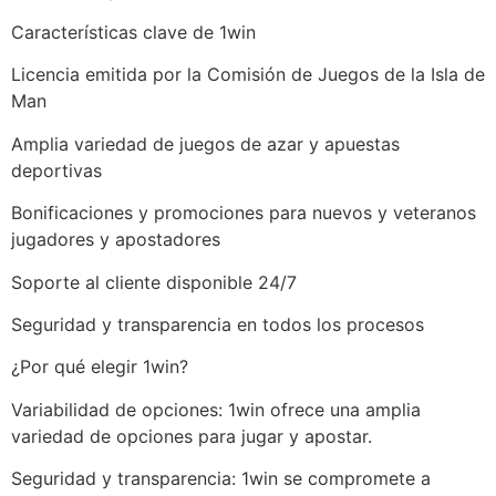
Características clave de 1win
Licencia emitida por la Comisión de Juegos de la Isla de
Man
Amplia variedad de juegos de azar y apuestas
deportivas
Bonificaciones y promociones para nuevos y veteranos
jugadores y apostadores
Soporte al cliente disponible 24/7
Seguridad y transparencia en todos los procesos
¿Por qué elegir 1win?
Variabilidad de opciones: 1win ofrece una amplia
variedad de opciones para jugar y apostar.
Seguridad y transparencia: 1win se compromete a