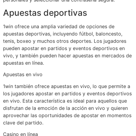
Apuestas deportivas
1win ofrece una amplia variedad de opciones de
apuestas deportivas, incluyendo fútbol, baloncesto,
tenis, boxeo y muchos otros deportes. Los jugadores
pueden apostar en partidos y eventos deportivos en
vivo, y también pueden hacer apuestas en mercados de
apuestas en línea.
Apuestas en vivo
1win también ofrece apuestas en vivo, lo que permite a
los jugadores apostar en partidos y eventos deportivos
en vivo. Esta característica es ideal para aquellos que
disfrutan de la emoción de la acción en vivo y quieren
aprovechar las oportunidades de apostar en momentos
clave del partido.
Casino en línea