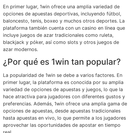
En primer lugar, 1win ofrece una amplia variedad de
opciones de apuestas deportivas, incluyendo fútbol,
baloncesto, tenis, boxeo y muchos otros deportes. La
plataforma también cuenta con un casino en línea que
incluye juegos de azar tradicionales como ruleta,
blackjack y póker, así como slots y otros juegos de
azar modernos.
¿Por qué es 1win tan popular?
La popularidad de 1win se debe a varios factores. En
primer lugar, la plataforma es conocida por su amplia
variedad de opciones de apuestas y juegos, lo que la
hace atractiva para jugadores con diferentes gustos y
preferencias. Además, 1win ofrece una amplia gama de
opciones de apuestas, desde apuestas tradicionales
hasta apuestas en vivo, lo que permite a los jugadores
aprovechar las oportunidades de apostar en tiempo
real.