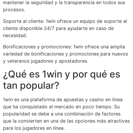
mantener la seguridad y la transparencia en todos sus
procesos.
Soporte al cliente: 1win ofrece un equipo de soporte al
cliente disponible 24/7 para ayudarte en caso de
necesidad.
Bonificaciones y promociones: 1win ofrece una amplia
variedad de bonificaciones y promociones para nuevos
y veteranos jugadores y apostadores.
¿Qué es 1win y por qué es
tan popular?
1win es una plataforma de apuestas y casino en línea
que ha conquistado el mercado en poco tiempo. Su
popularidad se debe a una combinación de factores
que la convierten en una de las opciones más atractivas
para los jugadores en línea.