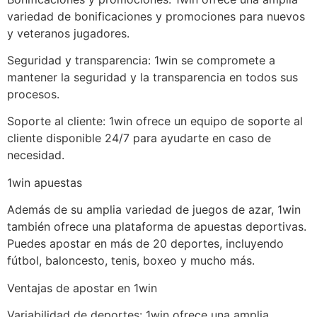
variedad de bonificaciones y promociones para nuevos
y veteranos jugadores.
Seguridad y transparencia: 1win se compromete a
mantener la seguridad y la transparencia en todos sus
procesos.
Soporte al cliente: 1win ofrece un equipo de soporte al
cliente disponible 24/7 para ayudarte en caso de
necesidad.
1win apuestas
Además de su amplia variedad de juegos de azar, 1win
también ofrece una plataforma de apuestas deportivas.
Puedes apostar en más de 20 deportes, incluyendo
fútbol, baloncesto, tenis, boxeo y mucho más.
Ventajas de apostar en 1win
Variabilidad de deportes: 1win ofrece una amplia