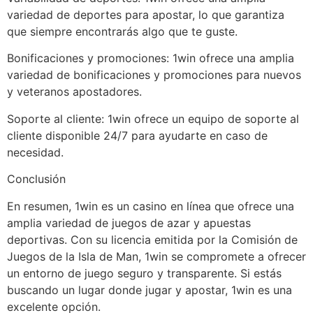
variedad de deportes para apostar, lo que garantiza
que siempre encontrarás algo que te guste.
Bonificaciones y promociones: 1win ofrece una amplia
variedad de bonificaciones y promociones para nuevos
y veteranos apostadores.
Soporte al cliente: 1win ofrece un equipo de soporte al
cliente disponible 24/7 para ayudarte en caso de
necesidad.
Conclusión
En resumen, 1win es un casino en línea que ofrece una
amplia variedad de juegos de azar y apuestas
deportivas. Con su licencia emitida por la Comisión de
Juegos de la Isla de Man, 1win se compromete a ofrecer
un entorno de juego seguro y transparente. Si estás
buscando un lugar donde jugar y apostar, 1win es una
excelente opción.