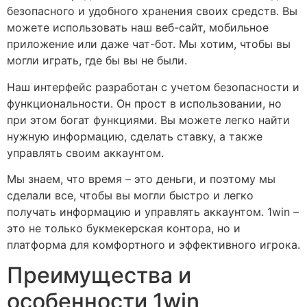
безопасного и удобного хранения своих средств. Вы
можете использовать наш веб-сайт, мобильное
приложение или даже чат-бот. Мы хотим, чтобы вы
могли играть, где бы вы не были.
Наш интерфейс разработан с учетом безопасности и
функциональности. Он прост в использовании, но
при этом богат функциями. Вы можете легко найти
нужную информацию, сделать ставку, а также
управлять своим аккаунтом.
Мы знаем, что время – это деньги, и поэтому мы
сделали все, чтобы вы могли быстро и легко
получать информацию и управлять аккаунтом. 1win –
это не только букмекерская контора, но и
платформа для комфортного и эффективного игрока.
Преимущества и
особенности 1win