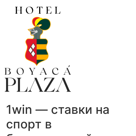
Ir
al
contenido
1win — ставки на
спорт в