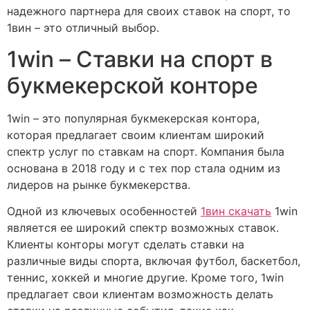
надежного партнера для своих ставок на спорт, то
1вин – это отличный выбор.
1win – Ставки на спорт в
букмекерской конторе
1win – это популярная букмекерская контора,
которая предлагает своим клиентам широкий
спектр услуг по ставкам на спорт. Компания была
основана в 2018 году и с тех пор стала одним из
лидеров на рынке букмекерства.
Одной из ключевых особенностей
1вин скачать
1win
является ее широкий спектр возможных ставок.
Клиенты конторы могут сделать ставки на
различные виды спорта, включая футбол, баскетбол,
теннис, хоккей и многие другие. Кроме того, 1win
предлагает свои клиентам возможность делать