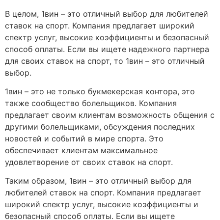
В целом, 1вин – это отличный выбор для любителей
ставок на спорт. Компания предлагает широкий
спектр услуг, высокие коэффициенты и безопасный
способ оплаты. Если вы ищете надежного партнера
для своих ставок на спорт, то 1вин – это отличный
выбор.
1вин – это не только букмекерская контора, это
также сообщество болельщиков. Компания
предлагает своим клиентам возможность общения с
другими болельщиками, обсуждения последних
новостей и событий в мире спорта. Это
обеспечивает клиентам максимальное
удовлетворение от своих ставок на спорт.
Таким образом, 1вин – это отличный выбор для
любителей ставок на спорт. Компания предлагает
широкий спектр услуг, высокие коэффициенты и
безопасный способ оплаты. Если вы ищете