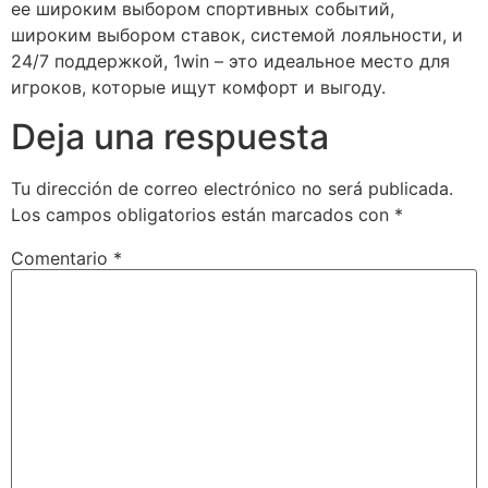
ее широким выбором спортивных событий,
широким выбором ставок, системой лояльности, и
24/7 поддержкой, 1win – это идеальное место для
игроков, которые ищут комфорт и выгоду.
Deja una respuesta
Tu dirección de correo electrónico no será publicada.
Los campos obligatorios están marcados con
*
Comentario
*