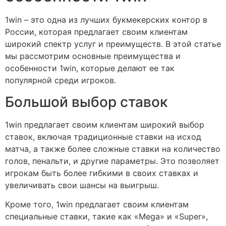
1win – это одна из лучших букмекерских контор в
России, которая предлагает своим клиентам
широкий спектр услуг и преимуществ. В этой статье
мы рассмотрим основные преимущества и
особенности 1win, которые делают ее так
популярной среди игроков.
Большой выбор ставок
1win предлагает своим клиентам широкий выбор
ставок, включая традиционные ставки на исход
матча, а также более сложные ставки на количество
голов, пенальти, и другие параметры. Это позволяет
игрокам быть более гибкими в своих ставках и
увеличивать свои шансы на выигрыш.
Кроме того, 1win предлагает своим клиентам
специальные ставки, такие как «Мega» и «Super»,