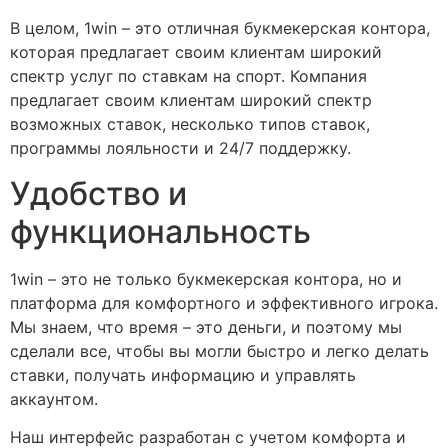
В целом, 1win – это отличная букмекерская контора,
которая предлагает своим клиентам широкий
спектр услуг по ставкам на спорт. Компания
предлагает своим клиентам широкий спектр
возможных ставок, несколько типов ставок,
программы лояльности и 24/7 поддержку.
Удобство и
функциональность
1win – это не только букмекерская контора, но и
платформа для комфортного и эффективного игрока.
Мы знаем, что время – это деньги, и поэтому мы
сделали все, чтобы вы могли быстро и легко делать
ставки, получать информацию и управлять
аккаунтом.
Наш интерфейс разработан с учетом комфорта и