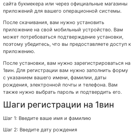
сайта букмекера или через официальные магазины
приложений для вашего операционной системы.
После скачивания, вам нужно установить
приложение на свой мобильный устройство. Вам
может потребоваться подтверждение установки,
поэтому убедитесь, что вы предоставляете доступ к
приложению.
После установки, вам нужно зарегистрироваться на
1вин. Для регистрации вам нужно заполнить форму
с указанием вашего имени, фамилии, даты
рождения, электронной почты и телефона. Вам
также нужно выбрать пароль и подтвердить его.
Шаги регистрации на 1вин
Шаг 1: Введите ваше имя и фамилию
Шаг 2: Введите дату рождения