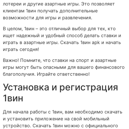
лотереи и другие азартные игры. Это позволяет
клиентам 1вин получать дополнительные
возможности для игры и развлечения.
В целом, 1вин – это отличный выбор для тех, кто
ищет надежный и удобный способ делать ставки и
играть в азартные игры. Скачать 1вин apk и начать
играть сегодня!
Важно! Помните, что ставки на спорт и азартные
игры могут быть опасными для вашего финансового
благополучия. Играйте ответственно!
Установка и регистрация
1вин
Для начала работы с 1вин, вам необходимо скачать
и установить приложение на свой мобильный
устройство. Скачать 1вин можно с официального