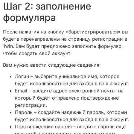
Шаг 2: заполнение
формуляра
После нажатия на кнопку «Зарегистрироваться» вы
будете перенаправлены на страницу регистрации в
1win. Вам будет предложено заполнить формуляр,
чтобы создать свой аккаунт.
Вам нужно ввести следующие сведения:
Логин – выберите уникальное имя, которое
будет использоваться для входа в ваш аккаунт.
Email – введите адрес электронной почты, на
который будет отправлено подтверждение
регистрации.
Пароль – создайте надежный пароль, который
будет использоваться для входа в ваш аккаунт.
Подтверждение пароля – введите пароль еще
раз, чтобы подтвердить его корректность.