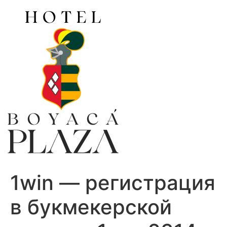
Ir
al
contenido
1win — регистрация
в букмекерской