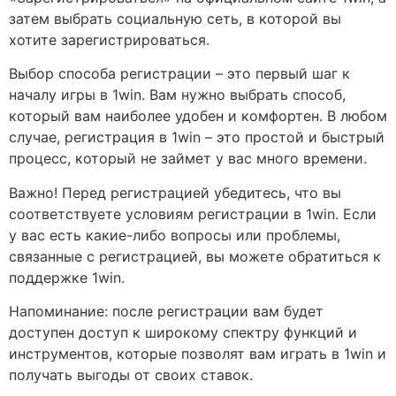
затем выбрать социальную сеть, в которой вы
хотите зарегистрироваться.
Выбор способа регистрации – это первый шаг к
началу игры в 1win. Вам нужно выбрать способ,
который вам наиболее удобен и комфортен. В любом
случае, регистрация в 1win – это простой и быстрый
процесс, который не займет у вас много времени.
Важно! Перед регистрацией убедитесь, что вы
соответствуете условиям регистрации в 1win. Если
у вас есть какие-либо вопросы или проблемы,
связанные с регистрацией, вы можете обратиться к
поддержке 1win.
Напоминание: после регистрации вам будет
доступен доступ к широкому спектру функций и
инструментов, которые позволят вам играть в 1win и
получать выгоды от своих ставок.