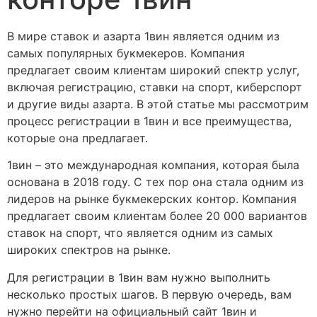
В мире ставок и азарта 1вин является одним из
самых популярных букмекеров. Компания
предлагает своим клиентам широкий спектр услуг,
включая регистрацию, ставки на спорт, киберспорт
и другие виды азарта. В этой статье мы рассмотрим
процесс регистрации в 1вин и все преимущества,
которые она предлагает.
1вин – это международная компания, которая была
основана в 2018 году. С тех пор она стала одним из
лидеров на рынке букмекерских контор. Компания
предлагает своим клиентам более 20 000 вариантов
ставок на спорт, что является одним из самых
широких спектров на рынке.
Для регистрации в 1вин вам нужно выполнить
несколько простых шагов. В первую очередь, вам
нужно перейти на официальный сайт 1вин и