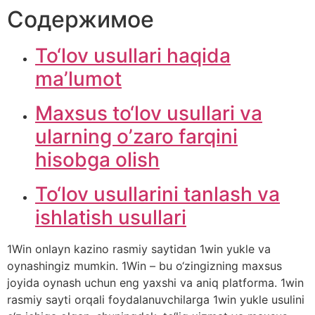
Содержимое
To‘lov usullari haqida
ma’lumot
Maxsus to‘lov usullari va
ularning o’zaro farqini
hisobga olish
To‘lov usullarini tanlash va
ishlatish usullari
1Win onlayn kazino rasmiy saytidan 1win yukle va
oynashingiz mumkin. 1Win – bu o‘zingizning maxsus
joyida oynash uchun eng yaxshi va aniq platforma. 1win
rasmiy sayti orqali foydalanuvchilarga 1win yukle usulini