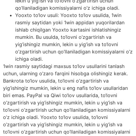
lekin u yig’ish va to‘lovni o’zgartirish uchun
qo’llaniladigan komissiyalarni o’z ichiga oladi.
Yooxto to‘lov usuli: Yooxto to‘lov usulida, 1win
rasmiy saytidan yoki 1win appidan yuqorilardan
ishlab chiqilgan Yooxto kartasini ishlatishingiz
mumkin. Bu usulda, to‘lovni o’zgartirish va
yig’ishingiz mumkin, lekin u yig’ish va to‘lovni
o’zgartirish uchun qo’llaniladigan komissiyalarni o’z
ichiga oladi.
1win rasmiy saytidagi maxsus to‘lov usullarini tanlash
uchun, ularning o’zaro farqini hisobga olishingiz kerak.
Bankrota to‘lov usulida, to‘lovni o’zgartirish va
yig’ishingiz mumkin, lekin u eng nafis to‘lov usullaridan
biri emas. PayPal va Qiwi to‘lov usullarida, to‘lovni
o’zgartirish va yig’ishingiz mumkin, lekin u yig’ish va
to‘lovni o’zgartirish uchun qo’llaniladigan komissiyalarni
o’z ichiga oladi. Yooxto to‘lov usulida, to‘lovni
o’zgartirish va yig’ishingiz mumkin, lekin u yig’ish va
to‘lovni o’zgartirish uchun qo’llaniladigan komissiyalarni