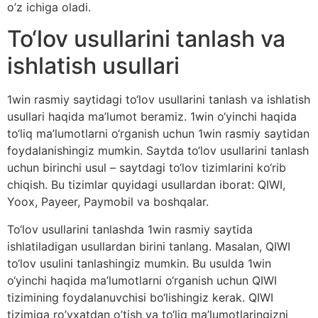
o’z ichiga oladi.
To‘lov usullarini tanlash va
ishlatish usullari
1win rasmiy saytidagi to‘lov usullarini tanlash va ishlatish
usullari haqida ma’lumot beramiz. 1win o‘yinchi haqida
to‘liq ma’lumotlarni o‘rganish uchun 1win rasmiy saytidan
foydalanishingiz mumkin. Saytda to‘lov usullarini tanlash
uchun birinchi usul – saytdagi to‘lov tizimlarini ko‘rib
chiqish. Bu tizimlar quyidagi usullardan iborat: QIWI,
Yoox, Payeer, Paymobil va boshqalar.
To‘lov usullarini tanlashda 1win rasmiy saytida
ishlatiladigan usullardan birini tanlang. Masalan, QIWI
to‘lov usulini tanlashingiz mumkin. Bu usulda 1win
o‘yinchi haqida ma’lumotlarni o‘rganish uchun QIWI
tizimining foydalanuvchisi bo‘lishingiz kerak. QIWI
tizimiga ro’yxatdan o’tish va to‘liq ma’lumotlaringizni