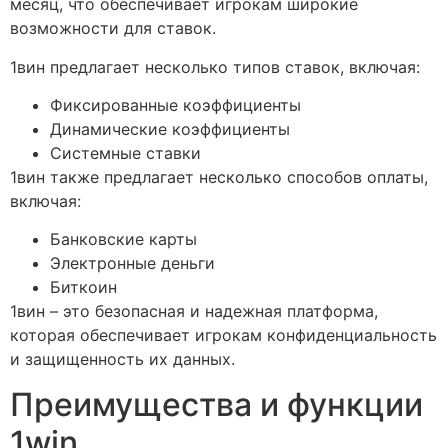
месяц, что обеспечивает игрокам широкие
возможности для ставок.
1вин предлагает несколько типов ставок, включая:
Фиксированные коэффициенты
Динамические коэффициенты
Системные ставки
1вин также предлагает несколько способов оплаты,
включая:
Банковские карты
Электронные деньги
Биткоин
1вин – это безопасная и надежная платформа,
которая обеспечивает игрокам конфиденциальность
и защищенность их данных.
Преимущества и функции
1win