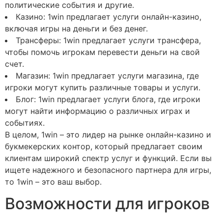
политические события и другие.
Казино: 1win предлагает услуги онлайн-казино,
включая игры на деньги и без денег.
Трансферы: 1win предлагает услуги трансфера,
чтобы помочь игрокам перевести деньги на свой
счет.
Магазин: 1win предлагает услуги магазина, где
игроки могут купить различные товары и услуги.
Блог: 1win предлагает услуги блога, где игроки
могут найти информацию о различных играх и
событиях.
В целом, 1win – это лидер на рынке онлайн-казино и
букмекерских контор, который предлагает своим
клиентам широкий спектр услуг и функций. Если вы
ищете надежного и безопасного партнера для игры,
то 1win – это ваш выбор.
Возможности для игроков