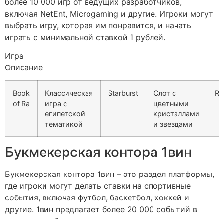
более 10 000 игр от ведущих разработчиков,
включая NetEnt, Microgaming и другие. Игроки могут
выбрать игру, которая им понравится, и начать
играть с минимальной ставкой 1 рублей.
Игра
Описание
Book
Классическая
Starburst
Слот с
R
of Ra
игра с
цветными
египетской
кристаллами
тематикой
и звездами
Букмекерская контора 1вин
Букмекерская контора 1вин – это раздел платформы,
где игроки могут делать ставки на спортивные
события, включая футбол, баскетбол, хоккей и
другие. 1вин предлагает более 20 000 событий в