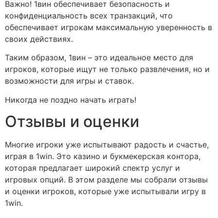
Важно! 1вин обеспечивает безопасность и
конфиденциальность всех транзакций, что
обеспечивает игрокам максимальную уверенность в
своих действиях.
Таким образом, 1вин – это идеальное место для
игроков, которые ищут не только развлечения, но и
возможности для игры и ставок.
Никогда не поздно начать играть!
Отзывы и оценки
Многие игроки уже испытывают радость и счастье,
играя в 1win. Это казино и букмекерская контора,
которая предлагает широкий спектр услуг и
игровых опций. В этом разделе мы собрали отзывы
и оценки игроков, которые уже испытывали игру в
1win.