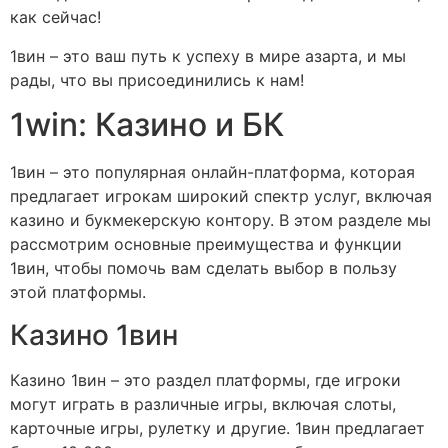
как сейчас!
1вин – это ваш путь к успеху в мире азарта, и мы
рады, что вы присоединились к нам!
1win: Казино и БК
1вин – это популярная онлайн-платформа, которая
предлагает игрокам широкий спектр услуг, включая
казино и букмекерскую контору. В этом разделе мы
рассмотрим основные преимущества и функции
1вин, чтобы помочь вам сделать выбор в пользу
этой платформы.
Казино 1вин
Казино 1вин – это раздел платформы, где игроки
могут играть в различные игры, включая слоты,
карточные игры, рулетку и другие. 1вин предлагает