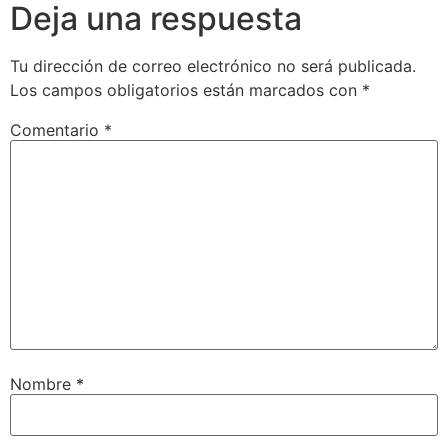
Deja una respuesta
Tu dirección de correo electrónico no será publicada.
Los campos obligatorios están marcados con
*
Comentario
*
Nombre
*