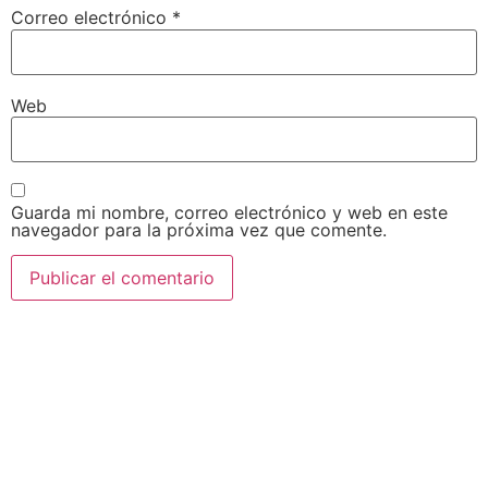
Correo electrónico
*
Web
Guarda mi nombre, correo electrónico y web en este
navegador para la próxima vez que comente.