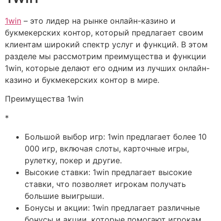
1win
– это лидер на рынке онлайн-казино и
букмекерских контор, который предлагает своим
клиентам широкий спектр услуг и функций. В этом
разделе мы рассмотрим преимущества и функции
1win, которые делают его одним из лучших онлайн-
казино и букмекерских контор в мире.
Преимущества 1win
*
Большой выбор игр: 1win предлагает более 10
000 игр, включая слоты, карточные игры,
рулетку, покер и другие.
Высокие ставки: 1win предлагает высокие
ставки, что позволяет игрокам получать
большие выигрыши.
Бонусы и акции: 1win предлагает различные
бонусы и акции, которые помогают игрокам