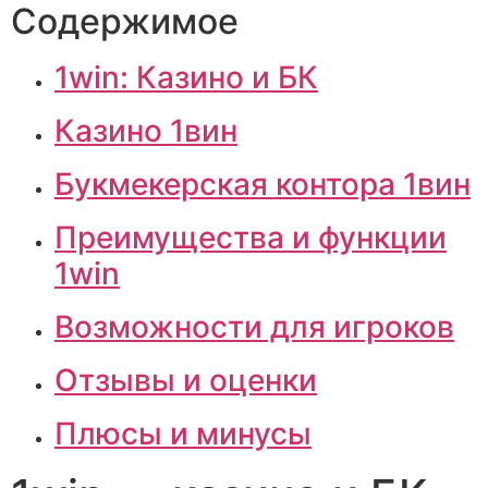
Содержимое
1win: Казино и БК
Казино 1вин
Букмекерская контора 1вин
Преимущества и функции
1win
Возможности для игроков
Отзывы и оценки
Плюсы и минусы