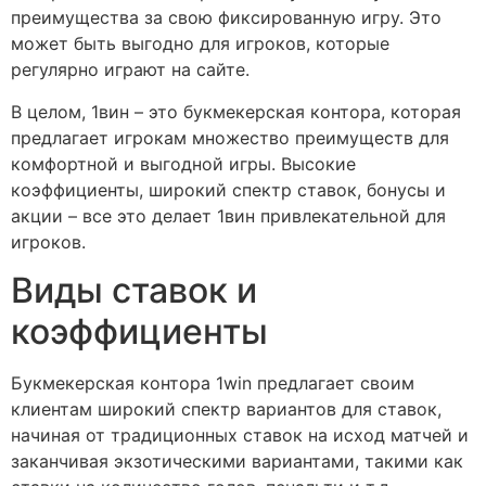
преимущества за свою фиксированную игру. Это
может быть выгодно для игроков, которые
регулярно играют на сайте.
В целом, 1вин – это букмекерская контора, которая
предлагает игрокам множество преимуществ для
комфортной и выгодной игры. Высокие
коэффициенты, широкий спектр ставок, бонусы и
акции – все это делает 1вин привлекательной для
игроков.
Виды ставок и
коэффициенты
Букмекерская контора 1win предлагает своим
клиентам широкий спектр вариантов для ставок,
начиная от традиционных ставок на исход матчей и
заканчивая экзотическими вариантами, такими как