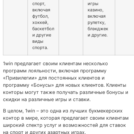
спорт,
игры
включая
казино,
футбол,
включая
хоккей,
рулетку,
баскетбол
блэкджек
и другие
и другие.
виды
спорта.
1win предлагает своим клиентам несколько
программ лояльности, включая программу
«Привилегии» для постоянных клиентов и
программу «Бонусы» для новых клиентов. Клиенты
конторы могут также получать различные бонусы и
скидки на различные игры и ставки.
В целом, 1win – это одна из лучших букмекерских
контор в мире, которая предлагает своим клиентам
широкий спектр услуг и возможностей для ставок
на спорт и других азартных играх.