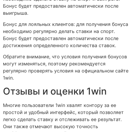
Бонус будет предоставлен автоматически после
выигрыша.
Бонус для лояльных клиентов: для получения бонуса
необходимо регулярно делать ставки на спорт.
Бонус будет предоставлен автоматически после
достижения определенного количества ставок.
Обратите внимание, что условия получения бонусов
могут изменяться, поэтому рекомендуется
регулярно проверять условия на официальном сайте
1win.
Отзывы и оценки 1win
Многие пользователи 1win хвалят контору за ее
простой и удобный интерфейс, который позволяет
легко сделать ставку и отслеживать ее результат.
Они также отмечают высокую точность