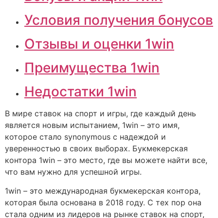
Условия получения бонусов
Отзывы и оценки 1win
Преимущества 1win
Недостатки 1win
В мире ставок на спорт и игры, где каждый день
является новым испытанием, 1win – это имя,
которое стало synonymous с надеждой и
уверенностью в своих выборах. Букмекерская
контора 1win – это место, где вы можете найти все,
что вам нужно для успешной игры.
1win – это международная букмекерская контора,
которая была основана в 2018 году. С тех пор она
стала одним из лидеров на рынке ставок на спорт,