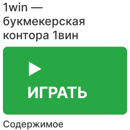
1win —
букмекерская
контора 1вин
▶️
ИГРАТЬ
Содержимое