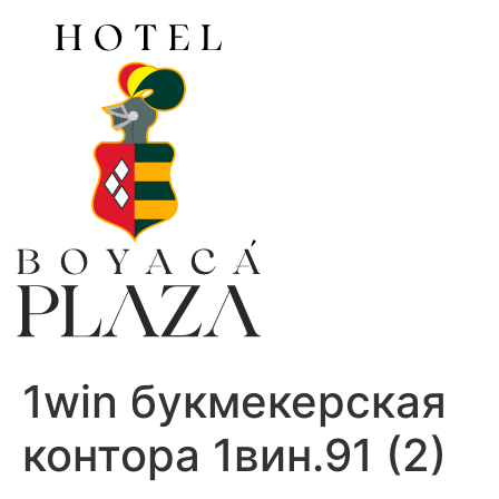
Ir
al
contenido
1win букмекерская
контора 1вин.91 (2)