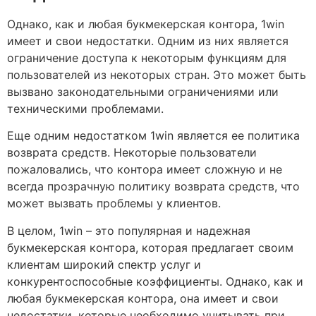
Однако, как и любая букмекерская контора, 1win
имеет и свои недостатки. Одним из них является
ограничение доступа к некоторым функциям для
пользователей из некоторых стран. Это может быть
вызвано законодательными ограничениями или
техническими проблемами.
Еще одним недостатком 1win является ее политика
возврата средств. Некоторые пользователи
пожаловались, что контора имеет сложную и не
всегда прозрачную политику возврата средств, что
может вызвать проблемы у клиентов.
В целом, 1win – это популярная и надежная
букмекерская контора, которая предлагает своим
клиентам широкий спектр услуг и
конкурентоспособные коэффициенты. Однако, как и
любая букмекерская контора, она имеет и свои
недостатки, которые необходимо учитывать при