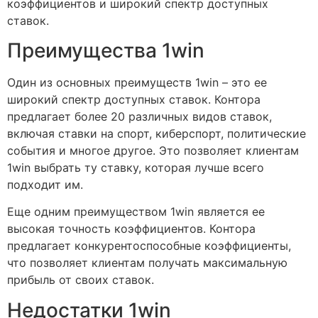
коэффициентов и широкий спектр доступных
ставок.
Преимущества 1win
Один из основных преимуществ 1win – это ее
широкий спектр доступных ставок. Контора
предлагает более 20 различных видов ставок,
включая ставки на спорт, киберспорт, политические
события и многое другое. Это позволяет клиентам
1win выбрать ту ставку, которая лучше всего
подходит им.
Еще одним преимуществом 1win является ее
высокая точность коэффициентов. Контора
предлагает конкурентоспособные коэффициенты,
что позволяет клиентам получать максимальную
прибыль от своих ставок.
Недостатки 1win