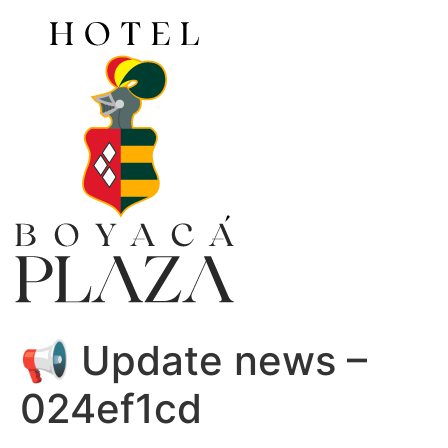
Ir
al
contenido
📢 Update news –
024ef1cd