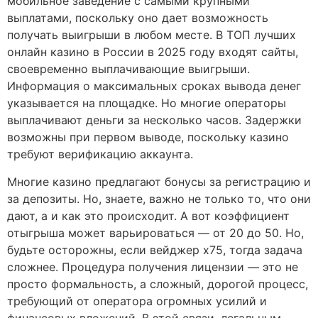
мобильное заведение с самыми крупными
выплатами, поскольку оно дает возможность
получать выигрыши в любом месте. В ТОП лучших
онлайн казино в России в 2025 году входят сайты,
своевременно выплачивающие выигрыши.
Информация о максимальных сроках вывода денег
указывается на площадке. Но многие операторы
выплачивают деньги за несколько часов. Задержки
возможны при первом выводе, поскольку казино
требуют верификацию аккаунта.
Многие казино предлагают бонусы за регистрацию и
за депозиты. Но, знаете, важно не только то, что они
дают, а и как это происходит. А вот коэффициент
отыгрыша может варьироваться — от 20 до 50. Но,
будьте осторожны, если вейджер х75, тогда задача
сложнее. Процедура получения лицензии — это не
просто формальность, а сложный, дорогой процесс,
требующий от оператора огромных усилий и
финансовых вложений. В этой связи, легальным