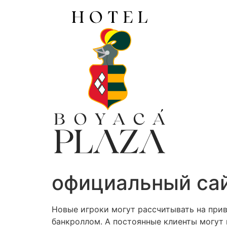
Ir
al
contenido
официальный сай
Новые игроки могут рассчитывать на при
банкроллом. А постоянные клиенты могут