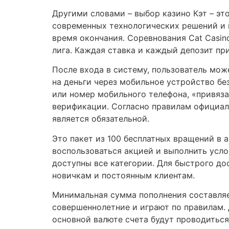
Другими словами – выбор казино Кэт – эт
современных технологических решений и 
время окончания. Соревнования Cat Casin
лига. Каждая ставка и каждый депозит пр
После входа в систему, пользователь мож
на деньги через мобильное устройство бе
или номер мобильного телефона, «привяза
верификации. Согласно правилам официал
является обязательной.
Это пакет из 100 бесплатных вращений в 
воспользоваться акцией и выполнить услов
доступны все категории. Для быстрого до
новичкам и постоянным клиентам.
Минимальная сумма пополнения составляе
совершеннолетние и играют по правилам. 
основной валюте счета будут проводиться