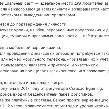
Официальный сайт — идеальное место для любителей аз
числа каждого месяца всем клиентам возвращается час
 остатком и выведенными средствами.
уется до подтверждения личности.
лючает уровни, кэшбек, персональные предложения и 
кции, турниры и программа лояльности — всё это дос
ль в мобильной версии казино.
для проведения финансовых операций потребуется такж
или номер мобильного телефона, «привязав» их к учет
 пользователь является и зрителем, и участником.
сновано на принципах user experience, что позволяет
в, карточные и настольные игры.
лучена в 2017 году от регулятора Curacao Egaming.
гроков входит бездепозитный пакет фриспинов.
 те же платёжные системы. Важно пройти верификацию
 1–12 часов, в зависимости от метода и уровня игрока.