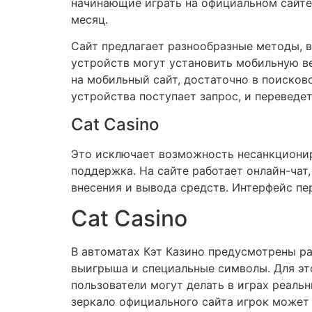
начинающие играть на официальном сайте 
месяц.
Сайт предлагает разнообразные методы, 
устройств могут установить мобильную ве
на мобильный сайт, достаточно в поисков
устройства поступает запрос, и переведе
Cat Casino
Это исключает возможность несанкционир
поддержка. На сайте работает онлайн-чат
внесения и вывода средств. Интерфейс пе
Cat Casino
В автоматах Кэт Казино предусмотрены ра
выигрыша и специальные символы. Для это
пользователи могут делать в играх реальн
зеркало официального сайта игрок может 