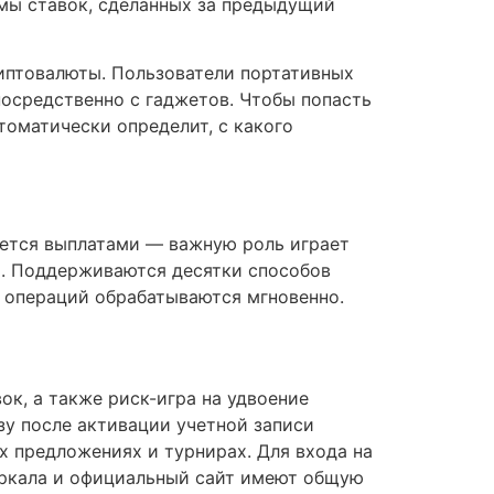
ммы ставок, сделанных за предыдущий
иптовалюты. Пользователи портативных
посредственно с гаджетов. Чтобы попасть
томатически определит, с какого
ается выплатами — важную роль играет
та. Поддерживаются десятки способов
о операций обрабатываются мгновенно.
к, а также риск-игра на удвоение
зу после активации учетной записи
ых предложениях и турнирах. Для входа на
зеркала и официальный сайт имеют общую