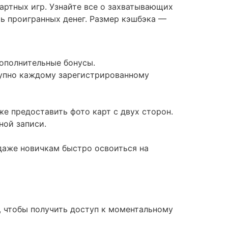
артных игр. Узнайте все о захватывающих
ть проигранных денег. Размер кэшбэка —
дополнительные бонусы.
тупно каждому зарегистрированному
е предоставить фото карт с двух сторон.
ной записи.
 даже новичкам быстро освоиться на
, чтобы получить доступ к моментальному