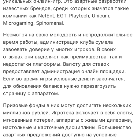
уникальных онлайн-игр. Это азартные разработки
известных брендов, среди которых значатся такие
компании как NetEnt, EGT, Playtech, Unicum,
Microgaming, Spinomenal.
Несмотря на свою молодость и непродолжительное
время работы, администрация клуба сумела
завоевать доверие у многих игроков. В своих
отзывах они выделяют как преимущества, так и
недостатки платформы. Валюту для ставок
предоставляет администрация онлайн площадки.
Если во время игры условные деньги закончатся,
для обновления баланса нужно перезагрузить
страницу с аппаратом.
Призовые фонды в них могут достигать нескольких
миллионов рублей. Игротека включает в себя слоты,
мгновенные лотереи, аппараты с живыми дилерами,
настольные и карточные дисциплины. Большинство
азартных предложений доступно на условные