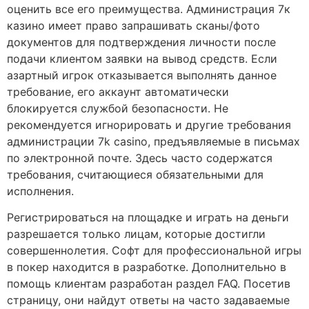
оценить все его преимущества. Администрация 7к
казино имеет право запрашивать сканы/фото
документов для подтверждения личности после
подачи клиентом заявки на вывод средств. Если
азартный игрок отказывается выполнять данное
требование, его аккаунт автоматически
блокируется службой безопасности. Не
рекомендуется игнорировать и другие требования
администрации 7k casino, предъявляемые в письмах
по электронной почте. Здесь часто содержатся
требования, считающиеся обязательными для
исполнения.
Регистрироваться на площадке и играть на деньги
разрешается только лицам, которые достигли
совершеннолетия. Софт для профессиональной игры
в покер находится в разработке. Дополнительно в
помощь клиентам разработан раздел FAQ. Посетив
страницу, они найдут ответы на часто задаваемые