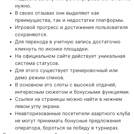
нужно.
В своих отзывах они выделяют как
преимущества, так и недостатки платформы.
Игровой прогресс и достижения пользователя
сохраняются.
Для перехода в учетную запись достаточно
кликнуть по иконке площадки.
На официальном сайте действует уникальная
система статусов.
Для этого существует тренировочный или
демо режим спинов.
В основном это слоты с высокой отдачей,
интересным сюжетом и бонусными функциями.
Ссылки на страницы можно найти в нижнем
левом углу экрана.
Неавторизованные посетители азартного клуба
не могут принимать бонусные предложения
оператора, бороться за победу в турнирах.