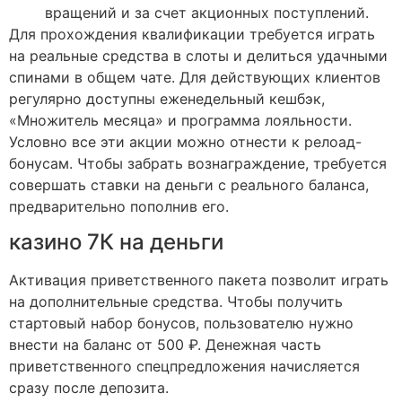
вращений и за счет акционных поступлений.
Для прохождения квалификации требуется играть
на реальные средства в слоты и делиться удачными
спинами в общем чате. Для действующих клиентов
регулярно доступны еженедельный кешбэк,
«Множитель месяца» и программа лояльности.
Условно все эти акции можно отнести к релоад-
бонусам. Чтобы забрать вознаграждение, требуется
совершать ставки на деньги с реального баланса,
предварительно пополнив его.
казино 7К на деньги
Активация приветственного пакета позволит играть
на дополнительные средства. Чтобы получить
стартовый набор бонусов, пользователю нужно
внести на баланс от 500 ₽. Денежная часть
приветственного спецпредложения начисляется
сразу после депозита.