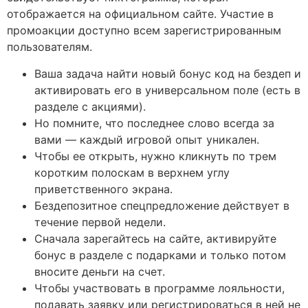
отображается на официальном сайте. Участие в
промоакции доступно всем зарегистрированным
пользователям.
Ваша задача найти новый бонус код на бездеп и
активировать его в универсальном поле (есть в
разделе с акциями).
Но помните, что последнее слово всегда за
вами — каждый игровой опыт уникален.
Чтобы ее открыть, нужно кликнуть по трем
коротким полоскам в верхнем углу
приветственного экрана.
Бездепозитное спецпредложение действует в
течение первой недели.
Сначала зарегайтесь на сайте, активируйте
бонус в разделе с подарками и только потом
вносите деньги на счет.
Чтобы участвовать в программе лояльности,
подавать заявку или регистрироваться в ней не