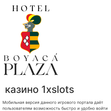
Ir
al
contenido
казино 1xslots
Мобильная версия данного игрового портала даёт
пользователям возможность быстро и удобно войти