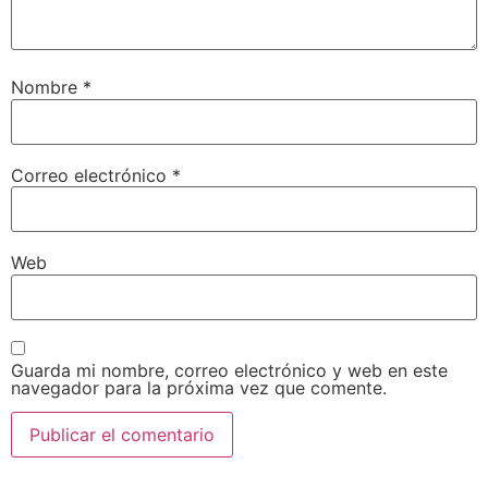
Nombre
*
Correo electrónico
*
Web
Guarda mi nombre, correo electrónico y web en este
navegador para la próxima vez que comente.