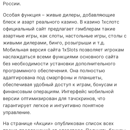
России.
Особая функция – живые дилеры, добавляющие
блеск и азарт реального казино. В казино 1хслотс
официальный сайт предлагает гэмблерам такие
азартные игры, как слоты, настольные игры, столы с
живыми дилерами, бинго, розыгрыши и т.д.
Мобильная версия сайта 1xSlots позволяет игрокам
наслаждаться всеми функциями основного сайта
без необходимости установки дополнительного
программного обеспечения. Она полностью
адаптирована под смартфоны и планшеты,
обеспечивая удобный доступ к играм, бонусам и
финансовым операциям. Интерфейс мобильной
версии оптимизирован для тачскринов, что
гарантирует легкое и интуитивно понятное
управление.
На странице «Акции» опубликован список всех