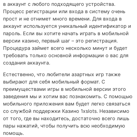
в аккаунт с любого подходящего устройства.
Процесс регистрации или входа в систему очень
прост и не отнимет много времени. Для входа в
аккаунт используется уникальный идентификатор и
пароль. Если вы хотите начать играть в мобильной
версии казино, первый шаг – это регистрация.
Процедура займет всего несколько минут и будет
требовать только основной информации о вас для
создания аккаунта.
Естественно, что любители азартных игр также
выбирают для себя мобильный формат. С
преимуществами игры в мобильной версии этого
заведения мы и хотим вас познакомить. С помощью
мобильного приложения вам будет легко связаться
со службой поддержки Казино 1xslots. Независимо
от того, где вы находитесь, достаточно всего лишь
пары нажатий, чтобы получить всю необходимую
помощь.