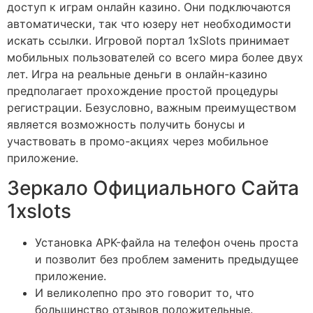
доступ к играм онлайн казино. Они подключаются
автоматически, так что юзеру нет необходимости
искать ссылки. Игровой портал 1xSlots принимает
мобильных пользователей со всего мира более двух
лет. Игра на реальные деньги в онлайн-казино
предполагает прохождение простой процедуры
регистрации. Безусловно, важным преимуществом
является возможность получить бонусы и
участвовать в промо-акциях через мобильное
приложение.
Зеркало Официального Сайта
1xslots
Установка APK-файла на телефон очень проста
и позволит без проблем заменить предыдущее
приложение.
И великолепно про это говорит то, что
большинство отзывов положительные.