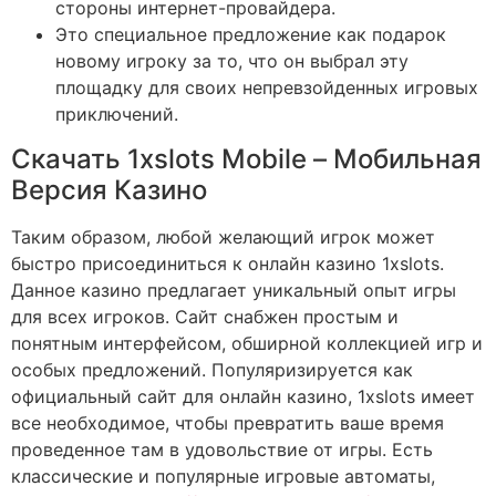
стороны интернет-провайдера.
Это специальное предложение как подарок
новому игроку за то, что он выбрал эту
площадку для своих непревзойденных игровых
приключений.
Скачать 1xslots Mobile – Мобильная
Версия Казино
Таким образом, любой желающий игрок может
быстро присоединиться к онлайн казино 1xslots.
Данное казино предлагает уникальный опыт игры
для всех игроков. Сайт снабжен простым и
понятным интерфейсом, обширной коллекцией игр и
особых предложений. Популяризируется как
официальный сайт для онлайн казино, 1xslots имеет
все необходимое, чтобы превратить ваше время
проведенное там в удовольствие от игры. Есть
классические и популярные игровые автоматы,