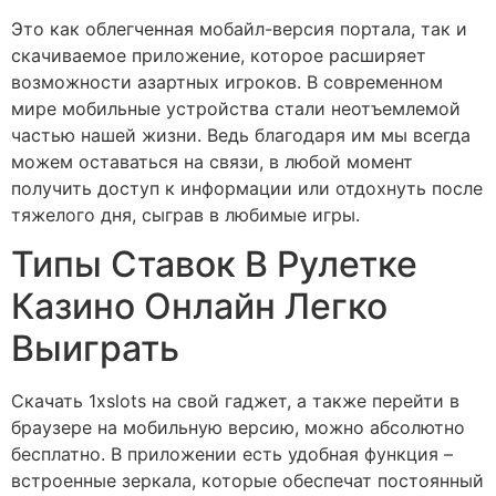
Это как облегченная мобайл-версия портала, так и
скачиваемое приложение, которое расширяет
возможности азартных игроков. В современном
мире мобильные устройства стали неотъемлемой
частью нашей жизни. Ведь благодаря им мы всегда
можем оставаться на связи, в любой момент
получить доступ к информации или отдохнуть после
тяжелого дня, сыграв в любимые игры.
Типы Ставок В Рулетке
Казино Онлайн Легко
Выиграть
Скачать 1xslots на свой гаджет, а также перейти в
браузере на мобильную версию, можно абсолютно
бесплатно. В приложении есть удобная функция –
встроенные зеркала, которые обеспечат постоянный