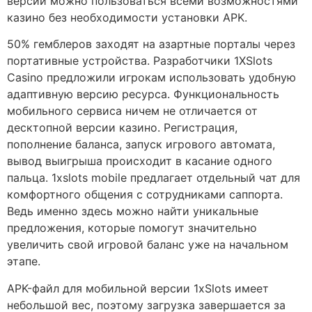
версии можно пользоваться всеми возможностями
казино без необходимости установки APK.
50% гемблеров заходят на азартные порталы через
портативные устройства. Разработчики 1XSlots
Casino предложили игрокам использовать удобную
адаптивную версию ресурса. Функциональность
мобильного сервиса ничем не отличается от
десктопной версии казино. Регистрация,
пополнение баланса, запуск игрового автомата,
вывод выигрыша происходит в касание одного
пальца. 1xslots mobile предлагает отдельный чат для
комфортного общения с сотрудниками саппорта.
Ведь именно здесь можно найти уникальные
предложения, которые помогут значительно
увеличить свой игровой баланс уже на начальном
этапе.
APK-файл для мобильной версии 1xSlots имеет
небольшой вес, поэтому загрузка завершается за