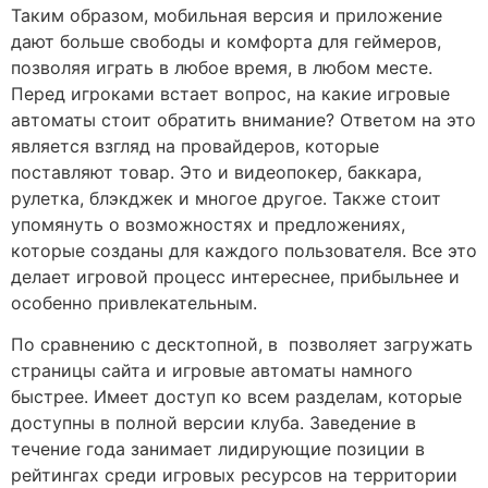
Таким образом, мобильная версия и приложение
дают больше свободы и комфорта для геймеров,
позволяя играть в любое время, в любом месте.
Перед игроками встает вопрос, на какие игровые
автоматы стоит обратить внимание? Ответом на это
является взгляд на провайдеров, которые
поставляют товар. Это и видеопокер, баккара,
рулетка, блэкджек и многое другое. Также стоит
упомянуть о возможностях и предложениях,
которые созданы для каждого пользователя. Все это
делает игровой процесс интереснее, прибыльнее и
особенно привлекательным.
По сравнению с десктопной, в позволяет загружать
страницы сайта и игровые автоматы намного
быстрее. Имеет доступ ко всем разделам, которые
доступны в полной версии клуба. Заведение в
течение года занимает лидирующие позиции в
рейтингах среди игровых ресурсов на территории