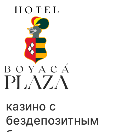
Ir
al
contenido
казино с
бездепозитным