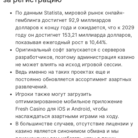
По данным Statista, мировой рынок онлайн-
гемблинга достигнет 92,9 миллиардов
долларов к концу года и ожидается, что к 2029
году он достигнет 153,21 миллиарда долларов,
показывая ежегодный рост в 10,44%.
Оригинальный софт запускается с серверов
разработчиков, поэтому администрация казино
не может влиять на исход игровой сессии.
Ведь именно на таких проектах еще и
постоянно обновляется ассортимент азартных
развлечений.
Игроки также могут загрузить
оптимизированное мобильное приложение
Fresh Casino для iOS и Android, чтобы
наслаждаться азартными играми на ходу.
В большинстве случаев, отсутствие лицензии у
казино является синонимом обмана и мы