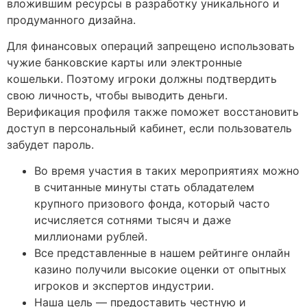
вложившим ресурсы в разработку уникального и
продуманного дизайна.
Для финансовых операций запрещено использовать
чужие банковские карты или электронные
кошельки. Поэтому игроки должны подтвердить
свою личность, чтобы выводить деньги.
Верификация профиля также поможет восстановить
доступ в персональный кабинет, если пользователь
забудет пароль.
Во время участия в таких мероприятиях можно
в считанные минуты стать обладателем
крупного призового фонда, который часто
исчисляется сотнями тысяч и даже
миллионами рублей.
Все представленные в нашем рейтинге онлайн
казино получили высокие оценки от опытных
игроков и экспертов индустрии.
Наша цель — предоставить честную и