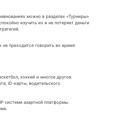
оревнованиях можно в разделах «Турниры»
спокойно изучить их и не потеряет деньги
тратегий.
х не приходится говорить во время
скетбол, хоккей и многое другое.
та, ID-карты, водительского
IP системе азартной платформы.
еме.