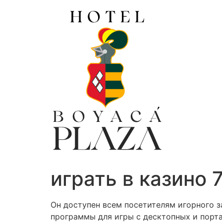
Ir
al
contenido
играть в казино 
Он доступен всем посетителям игорного з
программы для игры с десктопных и порта