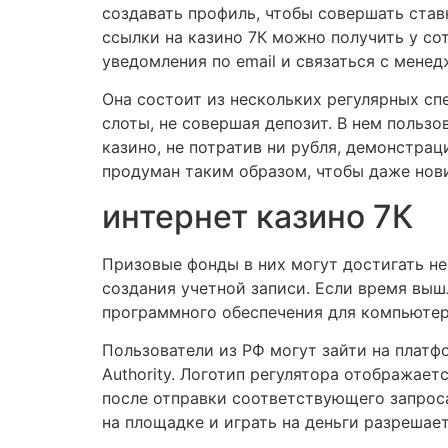
создавать профиль, чтобы совершать ста
ссылки на казино 7К можно получить у со
уведомления по email и связаться с мене
Она состоит из нескольких регулярных спе
слоты, не совершая депозит. В нем пользо
казино, не потратив ни рубля, демонстра
продуман таким образом, чтобы даже нов
интернет казино 7К
Призовые фонды в них могут достигать н
создания учетной записи. Если время выш
программного обеспечения для компьютер
Пользователи из РФ могут зайти на платф
Authority. Логотип регулятора отображае
после отправки соответствующего запроса
на площадке и играть на деньги разрешае