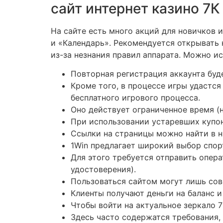
сайт интернет казино 7К
На сайте есть много акций для новичков 
и «Календарь». Рекомендуется открывать н
из-за незнания правил аппарата. Можно и
Повторная регистрация аккаунта буд
Кроме того, в процессе игры удастся
бесплатного игрового процесса.
Оно действует ограниченное время (н
При использовании устаревших купон
Ссылки на страницы можно найти в н
1Win предлагает широкий выбор спорт
Для этого требуется отправить опера
удостоверения).
Пользоваться сайтом могут лишь сов
Клиенты получают деньги на баланс 
Чтобы войти на актуальное зеркало 7
Здесь часто содержатся требования,