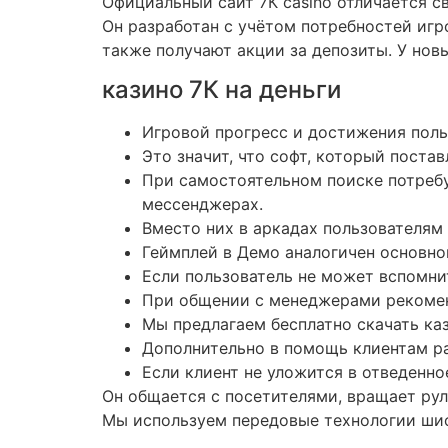
Официальный сайт 7К casino отличается 
Он разработан с учётом потребностей иг
также получают акции за депозиты. У нов
казино 7К на деньги
Игровой прогресс и достижения поль
Это значит, что софт, который пост
При самостоятельном поиске потребу
мессенджерах.
Вместо них в аркадах пользователям 
Геймплей в Демо аналогичен основно
Если пользователь не может вспомни
При общении с менеджерами рекоме
Мы предлагаем бесплатно скачать ка
Дополнительно в помощь клиентам ра
Если клиент не уложится в отведенно
Он общается с посетителями, вращает рул
Мы используем передовые технологии ши