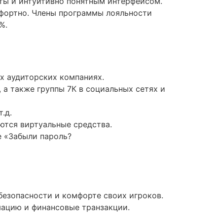
ты и интуитивно понятным интерфейсом.
мфортно. Члены программы лояльности
%.
ых аудиторских компаниях.
а также группы 7К в социальных сетях и
.д.
ются виртуальные средства.
е «Забыли пароль?
безопасности и комфорте своих игроков.
ацию и финансовые транзакции.