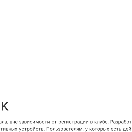
7К
ала, вне зависимости от регистрации в клубе. Разрабо
тивных устройств. Пользователям, у которых есть де