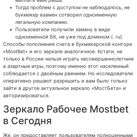
выплате выигрыша.
Тогда проблем с доступом не наблюдалось, не
букмекер взамен сотворил одноименную
легальную компанию.
Пользователи получили замену в виде
одноименной БК, не уже под доменом (. ru).
Способы пополнения счета в букмекерской конторе
«MostBet» и его зеркале аналогичное. Кстати, не
только в России нельзя играть несовершеннолетним
а азартные игры, поэтому именно этот населенный
соблюдается с двойным рвением. Но исследователи
оперативно решают разрешить и вам было только
зайти в другое актуальное зеркало «МостБета» и
авторизироваться.
Зеркало Рабочее Mostbet
в Сегодня
Же, он предоставляет пользователям полноценными