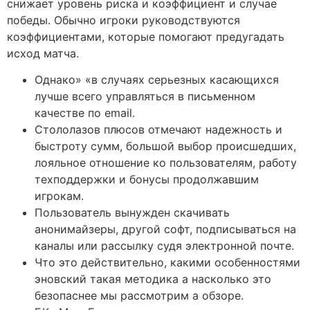
снижает уровень риска и коэффициент и случае
победы. Обычно игроки руководствуются
коэффициентами, которые помогают предугадать
исход матча.
Однако» «в случаях серьезных касающихся
лучше всего управляться в письменном
качестве по email.
Стололазов плюсов отмечают надежность и
быстроту сумм, большой выбор происшедших,
лояльное отношение ко пользователям, работу
техподдержки и бонусы продолжавшим
игрокам.
Пользователь вынужден скачивать
анонимайзеры, другой софт, подписываться на
каналы или рассылку судя электронной почте.
Что это действительно, какими особенностями
эновский такая методика а насколько это
безопаснее мы рассмотрим а обзоре.