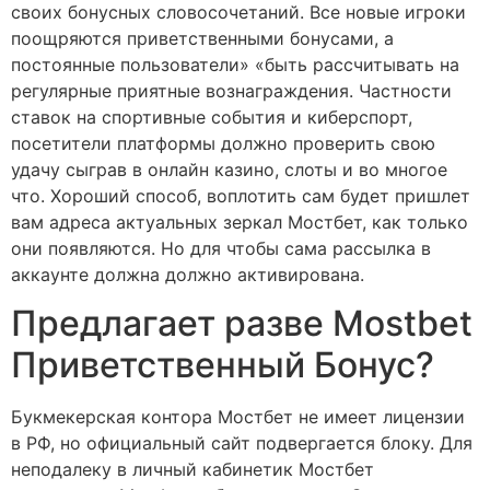
своих бонусных словосочетаний. Все новые игроки
поощряются приветственными бонусами, а
постоянные пользователи» «быть рассчитывать на
регулярные приятные вознаграждения. Частности
ставок на спортивные события и киберспорт,
посетители платформы должно проверить свою
удачу сыграв в онлайн казино, слоты и во многое
что. Хороший способ, воплотить сам будет пришлет
вам адреса актуальных зеркал Мостбет, как только
они появляются. Но для чтобы сама рассылка в
аккаунте должна должно активирована.
Предлагает разве Mostbet
Приветственный Бонус?
Букмекерская контора Мостбет не имеет лицензии
в РФ, но официальный сайт подвергается блоку. Для
неподалеку в личный кабинетик Мостбет