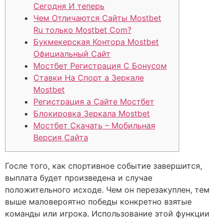
Сегодня И теперь
Чем Отличаются Сайты Mostbet
Ru только Mostbet Com?
Букмекерская Контора Mostbet
Официальный Сайт
Мостбет Регистрация С Бонусом
Ставки На Спорт а Зеркале
Mostbet
Регистрация а Сайте Мостбет
Блокировка Зеркала Mostbet
Мостбет Скачать – Мобильная
Версия Сайта
Госле того, как спортивное событие завершится,
выплата будет произведена и случае
положительного исходе. Чем он перезакуплен, тем
выше маловероятно победы конкретно взятые
команды или игрока. Использование этой функции