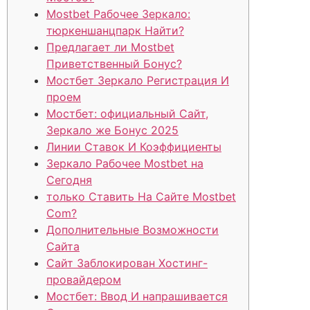
Mostbet Рабочее Зеркало:
тюркеншанцпарк Найти?
Предлагает ли Mostbet
Приветственный Бонус?
Мостбет Зеркало Регистрация И
проем
Мостбет: официальный Сайт,
Зеркало же Бонус 2025
Линии Ставок И Коэффициенты
Зеркало Рабочее Mostbet на
Сегодня
только Ставить На Сайте Mostbet
Com?
Дополнительные Возможности
Сайта
Сайт Заблокирован Хостинг-
провайдером
Мостбет: Ввод И напрашивается