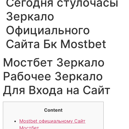
Сегодня стулочасы
Зеркало
Официального
Сайта Бк Mostbet
Мостбет Зеркало
Рабочее Зеркало
Для Входа на Сайт
Content
Mostbet официальному Сайт
Мостбет