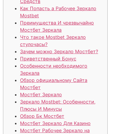
Средств
Как Попасть а Рабочее Зеркало
Mostbet
Преимущества И чрезвычайно
Мостбет Зеркала
Что такое Mostbet Зеркало
стулочасы?
Зачем можно Зеркало Мостбет?
Приветственный Бонус
Особенности необходимого
Зеркала
Обзор официальному Сайта
Мостбет
Мостбет Зеркало
Зеркало Mostbet: Особенности,
Плюсы И Минусы
Обзор Бк Мостбет
Мостбет Зеркало Для Казино
Мостбет Рабочее Зеркало на