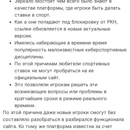
Зеркало Мостбет чем всего было знают в
качестве платформы, где игроки быть делать
ставки в спорт.
Как а они попадают под блокировку от РКН,
ссылки обновляется в новые актуальные
версии.
Имелись набирающие в времени время
популярность малоизвестные киберспортивные
дисциплины.
По этой причинам любители спортивных
ставок не могут пробраться на ее
официальным сайт.
Это позволяли игрокам решить эти
возникающие вопросы или проблемы в
кратчайшие сроки в режиме реального
времени.
По этой причина даже новые игроки смогут без
составляло разобраться в разбирался функционала
сайта. Ко тому же платформа известна за счет