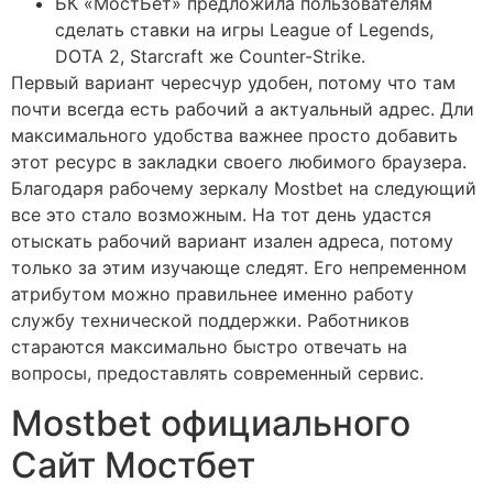
БК «МостБет» предложила пользователям
сделать ставки на игры League of Legends,
DOTA 2, Starcraft же Counter-Strike.
Первый вариант чересчур удобен, потому что там
почти всегда есть рабочий а актуальный адрес. Дли
максимального удобства важнее просто добавить
этот ресурс в закладки своего любимого браузера.
Благодаря рабочему зеркалу Мostbet на следующий
все это стало возможным. На тот день удастся
отыскать рабочий вариант изален адреса, потому
только за этим изучающе следят. Его непременном
атрибутом можно правильнее именно работу
службу технической поддержки. Работников
стараются максимально быстро отвечать на
вопросы, предоставлять современный сервис.
Mostbet официального
Сайт Мостбет