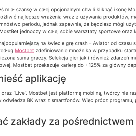
 miał szansę w całej opcjonalnym chwili kliknąć ikonę Mos
umożliwić najlepsze wrażenia wraz z używania produktów, 
 mnóstwo periodu, jednak zapewnia, że będziesz mógł użytk
MostBet jednoczy w całej sobie warsztaty sportowe oraz 
jpopularniejszą na świecie grę crash – Aviator od czasu s
według
Mostbet
zdefiniowanie mnożnika w przypadku start
niczona suma graczy. Selekcja gier jak i również zdarzeń
owej. Mostbet przekazuje karierę do +125% za główny dep
ieść aplikację
 oraz “Live”. Mostbet jest platformą mobilną, twórcy nie ra
y odwiedza BK wraz z smartfonów. Więc prócz programu, p
ć zakłady za pośrednictwem a