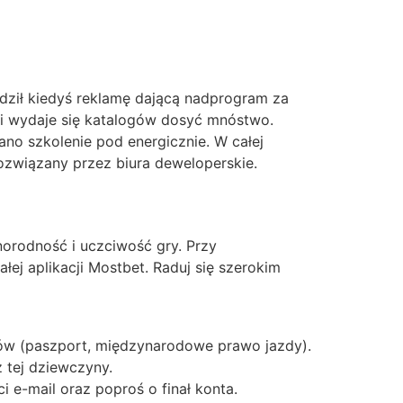
dził kiedyś reklamę dającą nadprogram za
i i wydaje się katalogów dosyć mnóstwo.
o szkolenie pod energicznie. W całej
rozwiązany przez biura deweloperskie.
orodność i uczciwość gry. Przy
ej aplikacji Mostbet. Raduj się szerokim
któw (paszport, międzynarodowe prawo jazdy).
 tej dziewczyny.
e-mail oraz poproś o finał konta.