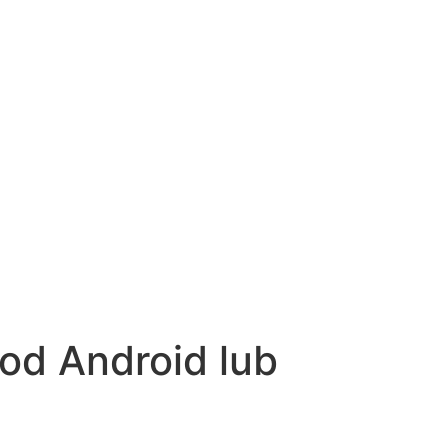
od Android lub