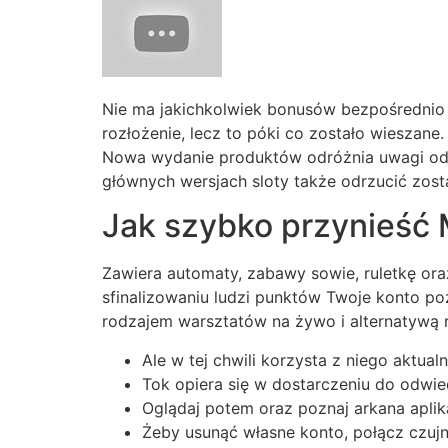
Nie ma jakichkolwiek bonusów bezpośrednio 
rozłożenie, lecz to póki co zostało wieszan
Nowa wydanie produktów odróżnia uwagi od 
głównych wersjach sloty także odrzucić zost
Jak szybko przynieść 
Zawiera automaty, zabawy sowie, ruletkę or
sfinalizowaniu ludzi punktów Twoje konto po
rodzajem warsztatów na żywo i alternatywą r
Ale w tej chwili korzysta z niego aktual
Tok opiera się w dostarczeniu do odwie
Oglądaj potem oraz poznaj arkana aplik
Żeby usunąć własne konto, połącz czujn