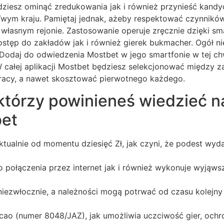
iesz ominąć zredukowania jak i również przynieść kandyd
j Twym kraju. Pamiętaj jednak, ażeby respektować czynnik
 własnym rejonie.
Zastosowanie operuje zręcznie dzięki sma
stęp do zakładów jak i również gierek bukmacher. Ogół ni
odaj do odwiedzenia Mostbet w jego smartfonie w tej chwi
W całej aplikacji Mostbet będziesz selekcjonować między 
 pracy, a nawet skosztować pierwotnego każdego.
 którzy powinieneś wiedzieć n
bet
tualnie od momentu dziesięć Zł, jak czyni, że podest wyda
 połączenia przez internet jak i również wykonuje wyjąws
iezwłocznie, a należności mogą potrwać od czasu kolejny 
racao (numer 8048/JAZ), jak umożliwia uczciwość gier, oc