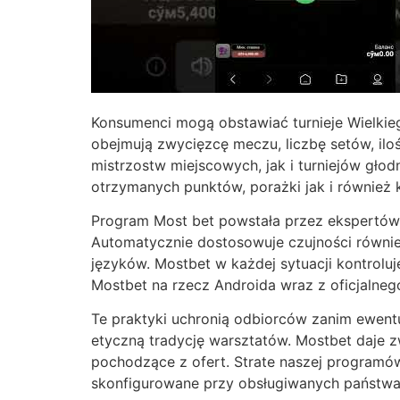
Konsumenci mogą obstawiać turnieje Wielkieg
obejmują zwycięzcę meczu, liczbę setów, ilo
mistrzostw miejscowych, jak i turniejów głod
otrzymanych punktów, porażki jak i również 
Program Most bet powstała przez ekspertów i
Automatycznie dostosowuje czujności równi
języków. Mostbet w każdej sytuacji kontrolu
Mostbet na rzecz Androida wraz z oficjalne
Te praktyki uchronią odbiorców zanim ewen
etyczną tradycję warsztatów. Mostbet daje zw
pochodzące z ofert. Strate naszej programó
skonfigurowane przy obsługiwanych państwa