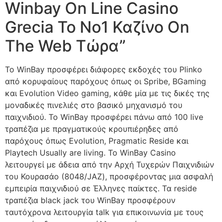
Winbay On Line Casino
Grecia Το Νο1 Καζίνο On
The Web Τώρα”
Το WinBay προσφέρει διάφορες εκδοχές του Plinko
από κορυφαίους παρόχους όπως οι Spribe, BGaming
και Evolution Video gaming, κάθε μία με τις δικές της
μοναδικές πινελιές στο βασικό μηχανισμό του
παιχνιδιού. Το WinBay προσφέρει πάνω από 100 live
τραπέζια με πραγματικούς κρουπιέρηδες από
παρόχους όπως Evolution, Pragmatic Reside και
Playtech Usually are living. Το WinBay Casino
λειτουργεί με άδεια από την Αρχή Τυχερών Παιχνιδιών
του Κουρασάο (8048/JAZ), προσφέροντας μια ασφαλή
εμπειρία παιχνιδιού σε Έλληνες παίκτες. Τα reside
τραπέζια black jack του WinBay προσφέρουν
ταυτόχρονα λειτουργία talk για επικοινωνία με τους