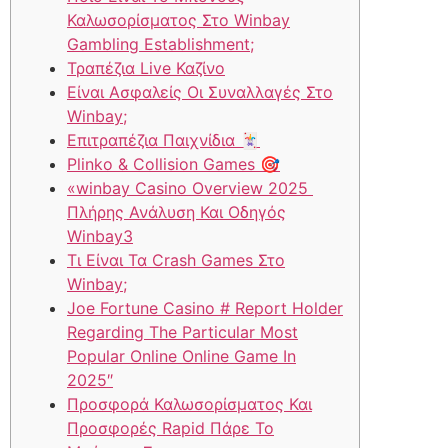
Καλωσορίσματος Στο Winbay
Gambling Establishment;
Τραπέζια Live Καζίνο
Είναι Ασφαλείς Οι Συναλλαγές Στο
Winbay;
Επιτραπέζια Παιχνίδια 🃏
Plinko & Collision Games 🎯
«winbay Casino Overview 2025 ️
Πλήρης Ανάλυση Και Οδηγός
Winbay3
Τι Είναι Τα Crash Games Στο
Winbay;
Joe Fortune Casino # Report Holder
Regarding The Particular Most
Popular Online Online Game In
2025″
Προσφορά Καλωσορίσματος Και
Προσφορές Rapid Πάρε Το