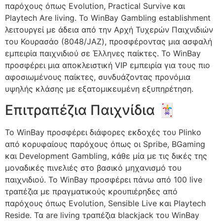
παρόχους όπως Evolution, Practical Survive και
Playtech Are living. Το WinBay Gambling establishment
λειτουργεί με άδεια από την Αρχή Τυχερών Παιχνιδιών
του Κουρασάο (8048/JAZ), προσφέροντας μια ασφαλή
εμπειρία παιχνιδιού σε Έλληνες παίκτες. Το WinBay
προσφέρει μια αποκλειστική VIP εμπειρία για τους πιο
αφοσιωμένους παίκτες, συνδυάζοντας προνόμια
υψηλής κλάσης με εξατομικευμένη εξυπηρέτηση.
Επιτραπέζια Παιχνίδια 🃏
Το WinBay προσφέρει διάφορες εκδοχές του Plinko
από κορυφαίους παρόχους όπως οι Spribe, BGaming
και Development Gambling, κάθε μία με τις δικές της
μοναδικές πινελιές στο βασικό μηχανισμό του
παιχνιδιού. Το WinBay προσφέρει πάνω από 100 live
τραπέζια με πραγματικούς κρουπιέρηδες από
παρόχους όπως Evolution, Sensible Live και Playtech
Reside. Τα are living τραπέζια blackjack του WinBay