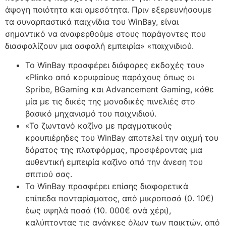
άψογη ποιότητα και αμεσότητα. Πριν εξερευνήσουμε
τα συναρπαστικά παιχνίδια του WinBay, είναι
σημαντικό να αναφερθούμε στους παράγοντες που
διασφαλίζουν μια ασφαλή εμπειρία» «παιχνιδιού.
Το WinBay προσφέρει διάφορες εκδοχές του»
«Plinko από κορυφαίους παρόχους όπως οι
Spribe, BGaming και Advancement Gaming, κάθε
μία με τις δικές της μοναδικές πινελιές στο
βασικό μηχανισμό του παιχνιδιού.
«Το ζωντανό καζίνο με πραγματικούς
κρουπιέρηδες του WinBay αποτελεί την αιχμή του
δόρατος της πλατφόρμας, προσφέροντας μια
αυθεντική εμπειρία καζίνο από την άνεση του
σπιτιού σας.
Το WinBay προσφέρει επίσης διαφορετικά
επίπεδα πονταρίσματος, από μικροποσά (0. 10€)
έως υψηλά ποσά (10. 000€ ανά χέρι),
καλύπτοντας τις ανάγκες όλων των παικτών, από