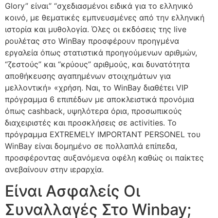
Glory” είναι” “σχεδιασμένοι ειδικά για το ελληνικό
κοινό, με θεματικές εμπνευσμένες από την ελληνική
ιστορία και μυθολογία. Όλες οι εκδόσεις της live
ρουλέτας στο WinBay προσφέρουν προηγμένα
εργαλεία όπως στατιστικά προηγούμενων αριθμών,
“ζεστούς” και “κρύους” αριθμούς, και δυνατότητα
αποθήκευσης αγαπημένων στοιχημάτων για
μελλοντική» «χρήση. Ναι, το WinBay διαθέτει VIP
πρόγραμμα 6 επιπέδων με αποκλειστικά προνόμια
όπως cashback, υψηλότερα όρια, προσωπικούς
διαχειριστές και προσκλήσεις σε activities. Το
πρόγραμμα EXTREMELY IMPORTANT PERSONEL του
WinBay είναι δομημένο σε πολλαπλά επίπεδα,
προσφέροντας αυξανόμενα οφέλη καθώς οι παίκτες
ανεβαίνουν στην ιεραρχία.
Είναι Ασφαλείς Οι
Συναλλαγές Στο Winbay;