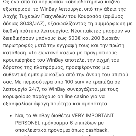
Ως ένα από τα κορυφαία» «αδειοδοτημένα καζίνο
εξωτερικού, το WinBay λειτουργεί υπό την άδεια της
Αρχής Τυχερών Παιχνιδιών του Κουρασάο (αριθμός
άδειας 8048/JAZ), εξασφαλίζοντας τη συμμόρφωση με
διεθνή πρότυπα λειτουργίας. Νέοι παίκτες μπορούν να
διεκδικήσουν μπόνους έως 500€ και 200 δωρεάν
περιστροφές μετά την εγγραφή τους και την πρώτη
κατάθεση. «Το ζωντανό καζίνο με πραγματικούς
κρουπιέρηδες του WinBay αποτελεί την αιχμή του
δόρατος της πλατφόρμας, προσφέροντας μια
αυθεντική εμπειρία καζίνο από την άνεση του σπιτιού
σας. Με περισσότερα από 100 survive τραπέζια σε
λειτουργία 24/7, το WinBay συνεργάζεται με τους
κορυφαίους παρόχους on line casino για να
εξασφαλίσει άψογη ποιότητα και αμεσότητα.
Ναι, το WinBay διαθέτει VERY IMPORTANT
PERSONEL πρόγραμμα 6 επιπέδων με
αποκλειστικά προνόμια όπως cashback,