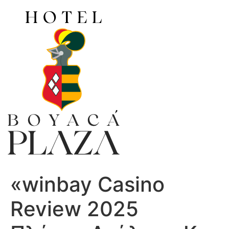
Ir
al
contenido
«winbay Casino
Review 2025 ️