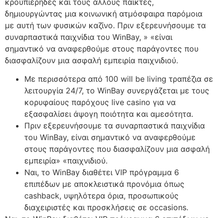
κρουπιέρηδες και τους άλλους παίκτες,
δημιουργώντας μια κοινωνική ατμόσφαιρα παρόμοια
με αυτή των φυσικών καζίνο. Πριν εξερευνήσουμε τα
συναρπαστικά παιχνίδια του WinBay, » «είναι
σημαντικό να αναφερθούμε στους παράγοντες που
διασφαλίζουν μια ασφαλή εμπειρία παιχνιδιού.
Με περισσότερα από 100 will be living τραπέζια σε
λειτουργία 24/7, το WinBay συνεργάζεται με τους
κορυφαίους παρόχους live casino για να
εξασφαλίσει άψογη ποιότητα και αμεσότητα.
Πριν εξερευνήσουμε τα συναρπαστικά παιχνίδια
του WinBay, είναι σημαντικό να αναφερθούμε
στους παράγοντες που διασφαλίζουν μια ασφαλή
εμπειρία» «παιχνιδιού.
Ναι, το WinBay διαθέτει VIP πρόγραμμα 6
επιπέδων με αποκλειστικά προνόμια όπως
cashback, υψηλότερα όρια, προσωπικούς
διαχειριστές και προσκλήσεις σε occasions.