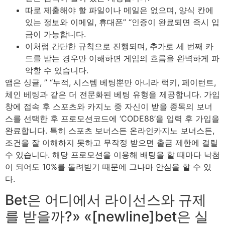
따로 제출해야 할 파일이나 메일은 없으며, 양식 칸에
있는 정보와 이메일, 휴대폰” “인증이 완료되면 즉시 입
금이 가능합니다.
이처럼 간단한 규칙으로 진행되며, 추가로 세 번째 카
드를 받는 경우만 이해하면 게임의 흐름을 완벽하게 파
악할 수 있습니다.
앱은 싱글, ” “누적, 시스템 베팅뿐만 아니라 럭키, 페이턴트,
체인 베팅과 같은 더 전문화된 베팅 유형을 제공합니다. 가입
창에 접속 후 스포츠와 카지노 중 자신이 받을 종목의 보너
스를 선택한 후 프로모션코드에 ‘CODE88’을 입력 후 가입을
완료합니다. 특히 스포츠 보너스든 온라인카지노 보너스든,
조건을 잘 이해하지 못하고 무작정 받으면 출금 제한에 걸릴
수 있습니다. 해당 프로모션을 이용해 배팅을 할 때마다 낙첨
이 되어도 10%를 돌려받기 때문에 그나마 안심을 할 수 있
다.
Bet은 어디에서 라이선스와 규제
를 받을까?» «[newline]bet은 실