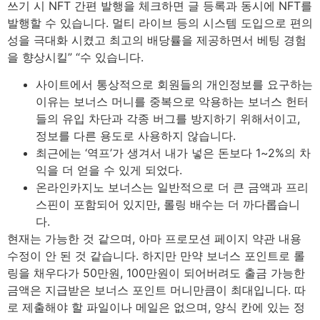
쓰기 시 NFT 간편 발행을 체크하면 글 등록과 동시에 NFT를
발행할 수 있습니다. 멀티 라이브 등의 시스템 도입으로 편의
성을 극대화 시켰고 최고의 배당률을 제공하면서 베팅 경험
을 향상시킬” “수 있습니다.
사이트에서 통상적으로 회원들의 개인정보를 요구하는
이유는 보너스 머니를 중복으로 악용하는 보너스 헌터
들의 유입 차단과 각종 버그를 방지하기 위해서이고,
정보를 다른 용도로 사용하지 않습니다.
최근에는 ‘역프’가 생겨서 내가 넣은 돈보다 1~2%의 차
익을 더 얻을 수 있게 되었다.
온라인카지노 보너스는 일반적으로 더 큰 금액과 프리
스핀이 포함되어 있지만, 롤링 배수는 더 까다롭습니
다.
현재는 가능한 것 같으며, 아마 프로모션 페이지 약관 내용
수정이 안 된 것 같습니다. 하지만 만약 보너스 포인트로 롤
링을 채우다가 50만원, 100만원이 되어버려도 출금 가능한
금액은 지급받은 보너스 포인트 머니만큼이 최대입니다. 따
로 제출해야 할 파일이나 메일은 없으며, 양식 칸에 있는 정