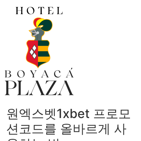
Ir
al
contenido
원엑스벳1xbet 프로모
션코드를 올바르게 사