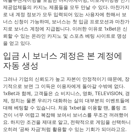
제공업체들의 카지노 제품들을 모두 만날 수 있다. 마찬가지
로 내 계정 정보가 모두 입력되어 있는 사용자에 한해서 보
너스 신청이 가능하며, 보너스는 첫 입금 프로모션과 마찬가
지로 보너스 계정에 지급됩니다. 이러한 이유로 1xBet은 신
뢰할 수 있는 온라인 카지노 및 스포츠 베팅 사이트로 명성
을 얻고 있다.
입금 시 보너스 계정은 본 계정에
자동 생성
그러나 기업의 신뢰도가 높고 자본이 안정적이기 때문에, 장
기적으로 보면 그 이득은 이용자에게 돌아갈 수밖에 없다.
1xBet과 함께, 고객들은 쇼 비지니스, 영화, TELEVISION, 경
제, 정치는 물론 우리가 대화하는 삶의 대부분의 이벤트들에
대해 베팅할 수 있습니다. 처음 1xbet을 이용할 땐, 롤링 조
건이 너무 어렵고 복잡해 보여서 보너스를 무조건 꺼려했어
요. 하지만 조건을 제대로 알고, 전략적으로 게임을 선택하니
오히려 ‘공짜 자금’처럼 활용할 수 있는 기회가 되더라고요.