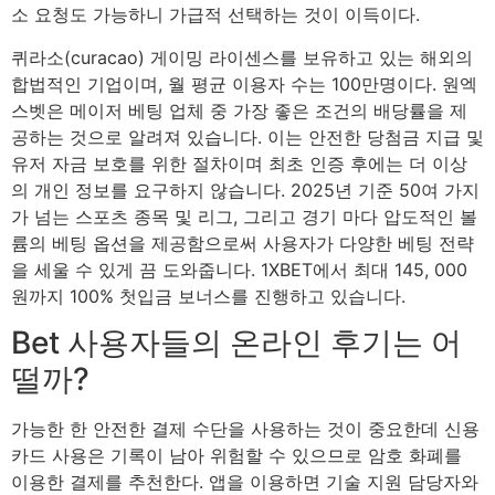
소 요청도 가능하니 가급적 선택하는 것이 이득이다.
퀴라소(curacao) 게이밍 라이센스를 보유하고 있는 해외의
합법적인 기업이며, 월 평균 이용자 수는 100만명이다. 원엑
스벳은 메이저 베팅 업체 중 가장 좋은 조건의 배당률을 제
공하는 것으로 알려져 있습니다. 이는 안전한 당첨금 지급 및
유저 자금 보호를 위한 절차이며 최초 인증 후에는 더 이상
의 개인 정보를 요구하지 않습니다. 2025년 기준 50여 가지
가 넘는 스포츠 종목 및 리그, 그리고 경기 마다 압도적인 볼
륨의 베팅 옵션을 제공함으로써 사용자가 다양한 베팅 전략
을 세울 수 있게 끔 도와줍니다. 1XBET에서 최대 145, 000
원까지 100% 첫입금 보너스를 진행하고 있습니다.
Bet 사용자들의 온라인 후기는 어
떨까?
가능한 한 안전한 결제 수단을 사용하는 것이 중요한데 신용
카드 사용은 기록이 남아 위험할 수 있으므로 암호 화폐를
이용한 결제를 추천한다. 앱을 이용하면 기술 지원 담당자와