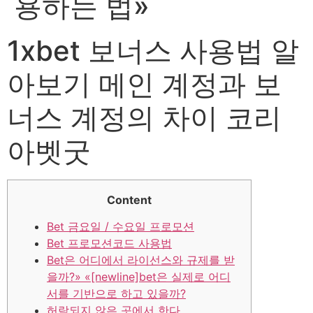
용하는 법»
1xbet 보너스 사용법 알
아보기 메인 계정과 보
너스 계정의 차이 코리
아벳굿
Content
Bet 금요일 / 수요일 프로모션
Bet 프로모션코드 사용법
Bet은 어디에서 라이선스와 규제를 받
을까?» «[newline]bet은 실제로 어디
서를 기반으로 하고 있을까?
허락되지 않은 곳에서 한다