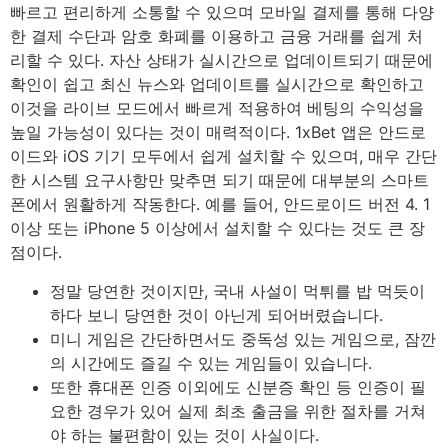
빠르고 편리하게 소통할 수 있으며 모바일 결제를 통해 다양
한 결제 수단과 암호 화폐를 이용하고 금융 거래를 쉽게 처
리할 수 있다. 자산 상태가 실시간으로 업데이트되기 때문에
확인이 쉽고 최신 뉴스와 업데이트를 실시간으로 확인하고
이것을 라이브 모드에서 빠르게 적용하여 베팅의 수익성을
높일 가능성이 있다는 것이 매력적이다. 1xBet 앱은 안드로
이드와 iOS 기기 모두에서 쉽게 설치할 수 있으며, 매우 간단
한 시스템 요구사항만 맞추면 되기 때문에 대부분의 스마트
폰에서 원활하게 작동한다. 예를 들어, 안드로이드 버전 4. 1
이상 또는 iPhone 5 이상에서 설치할 수 있다는 것도 큰 장
점이다.
정말 당연한 것이지만, 국내 사설이 먹튀를 밥 먹듯이
하다 보니 당연한 것이 아닌게 되어버렸습니다.
미니 게임은 간단하면서도 중독성 있는 게임으로, 잠깐
의 시간에도 즐길 수 있는 게임들이 있습니다.
또한 휴대폰 인증 이외에도 신분증 확인 등 인증이 필
요한 경우가 있어 실제 최초 출금을 위한 절차를 거쳐
야 하는 불편함이 있는 것이 사실이다.