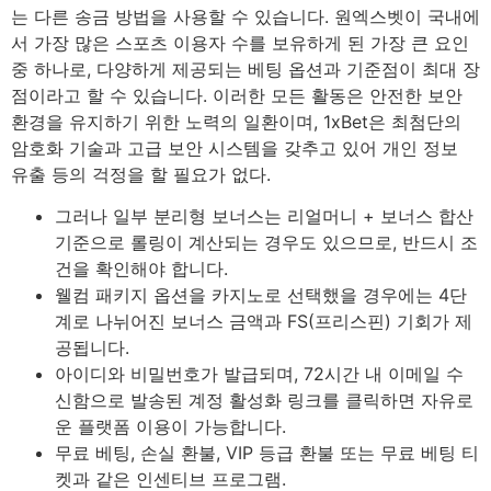
는 다른 송금 방법을 사용할 수 있습니다. 원엑스벳이 국내에
서 가장 많은 스포츠 이용자 수를 보유하게 된 가장 큰 요인
중 하나로, 다양하게 제공되는 베팅 옵션과 기준점이 최대 장
점이라고 할 수 있습니다. 이러한 모든 활동은 안전한 보안
환경을 유지하기 위한 노력의 일환이며, 1xBet은 최첨단의
암호화 기술과 고급 보안 시스템을 갖추고 있어 개인 정보
유출 등의 걱정을 할 필요가 없다.
그러나 일부 분리형 보너스는 리얼머니 + 보너스 합산
기준으로 롤링이 계산되는 경우도 있으므로, 반드시 조
건을 확인해야 합니다.
웰컴 패키지 옵션을 카지노로 선택했을 경우에는 4단
계로 나뉘어진 보너스 금액과 FS(프리스핀) 기회가 제
공됩니다.
아이디와 비밀번호가 발급되며, 72시간 내 이메일 수
신함으로 발송된 계정 활성화 링크를 클릭하면 자유로
운 플랫폼 이용이 가능합니다.
무료 베팅, 손실 환불, VIP 등급 환불 또는 무료 베팅 티
켓과 같은 인센티브 프로그램.