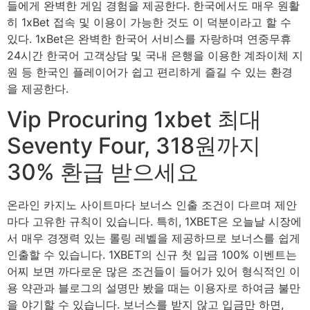
들에게 완벽한 게임 경험을 제공한다. 한국에서도 매우 원활
히 1xBet 접속 및 이용이 가능한 것도 이 덕분이라고 할 수
있다. 1xBet은 완벽한 한국어 서비스를 자랑하며 연중무휴
24시간 한국어 고객상담 및 국내 은행을 이용한 계좌이체 지
원 등 한국인 플레이어가 쉽고 편리하게 즐길 수 있는 환경
을 제공한다.
Vip Procuring 1xbet 최대
Seventy Four, 318원까지
30% 환급 받으세요
온라인 카지노 사이트마다 보너스 인출 조건이 다르며 제안
마다 고유한 규칙이 있습니다. 특히, 1XBET은 오늘날 시장에
서 매우 경쟁력 있는 롤링 레벨을 제공하므로 보너스를 쉽게
인출할 수 있습니다. 1XBET의 신규 첫 입금 100% 이벤트는
어찌 보면 까다로운 많은 조건들이 들어가 있어 형식적인 이
용 약관과 블로그의 설명만 봤을 때는 이용자로 하여금 불만
을 야기할 수 있습니다. 보너스를 받지 않고 입금만 하면,