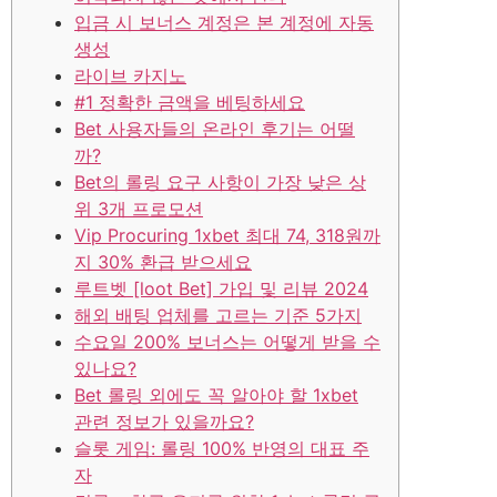
입금 시 보너스 계정은 본 계정에 자동
생성
라이브 카지노
#1 정확한 금액을 베팅하세요
Bet 사용자들의 온라인 후기는 어떨
까?
Bet의 롤링 요구 사항이 가장 낮은 상
위 3개 프로모션
Vip Procuring 1xbet 최대 74, 318원까
지 30% 환급 받으세요
루트벳 [loot Bet] 가입 및 리뷰 2024
해외 배팅 업체를 고르는 기준 5가지
수요일 200% 보너스는 어떻게 받을 수
있나요?
Bet 롤링 외에도 꼭 알아야 할 1xbet
관련 정보가 있을까요?
슬롯 게임: 롤링 100% 반영의 대표 주
자