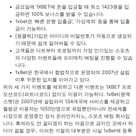
금요일에 1XBET에 돈을 입금할 때 최소 1423원을 입
금하면 100% 보너스를 받을 수 있습니다.
1xbet은 ‘빠른 은행 입출금’, ‘가상계좌’ 등을 통해 입출
금이 가능하다.
[원클릭]가입은 아이디와 비밀번호가 자동으로 생성되
기 때문에 쉽게 잃어버릴 수 있다.
고객들은 다트부터 트로팅까지 가장 인기있는 스포츠
의 다양한 이벤트들에 프리매치 베팅을 진행할 수 있습
니다.
1xBet은 한국에서 합법적으로 운영되며 2007년 설립
이후 꾸준한 입지를 이어가고 있다.
위의 세 가지 이벤트를 제외하고 다른 이벤트는 1XBET 프로
모션코드(파트너코드) 없이도 이용이 가능하다. 1xBet(원엑
스벳)은 2007년에 설립되어 134개국에 서비스를 제공하고
월평균 이용자는 약50만명으로 유럽뿐만아니라 전세계를
시장으로 운영중인 정식 온라인카지노, 스포츠 배팅 회사입
니다. 혹여라도 안 걸리겠지 하는 마음으로 금지인 곳에서 하
다가 걸릴 경우.. 이러한 거절의 대부분은 사실 1xBet에 등록