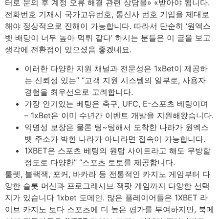
터로 문의 후 계정 오류 해결 관련 상담을» «받아야 됩니다.
전화번호 기재시 국가고유번호, 통신사 번호 기입을 제대로
해야 정상적으로 진해이 가능합니다. 따라서 단순히 ‘원엑스
벳 배당이 너무 높아 먹튀 같다’ 하시는 분들은 이 글을 보고
생각에 전환점이 있으셨음 좋겠네요.
이러한 다양한 지원 채널과 전문성은 1xBet이 제공하
는 신뢰성 있는” “고객 지원 시스템의 일부로, 사용자
경험을 최우선으로 고려합니다.
가장 인기있는 베팅은 축구, UFC, E-스포츠 베팅이며
– 1xBet은 이미 수년간 이벤트 개발을 지원해왔습니다.
익명성 보장은 물론 팅~팅해서 도착한 나라가 원엑스
벳 주소가 박힌 나라가 아니라면 접속이 가능합니다.
1XBET은 스포츠 베팅의 원탑 사이트라고 해도 무방할
정도로 다양한” “스포츠 토토를 제공합니다.
룰렛, 블랙잭, 포커, 바카라 등 전통적인 카지노 게임부터 다
양한 슬롯 머신과 프로그레시브 잭팟 게임까지 다양한 선택
지가 있습니다 1xbet 도메인. 많은 플레이어들은 1XBET 라
이브 카지노 보다 스포츠에 더 높은 평가를 부여하지만, 북메