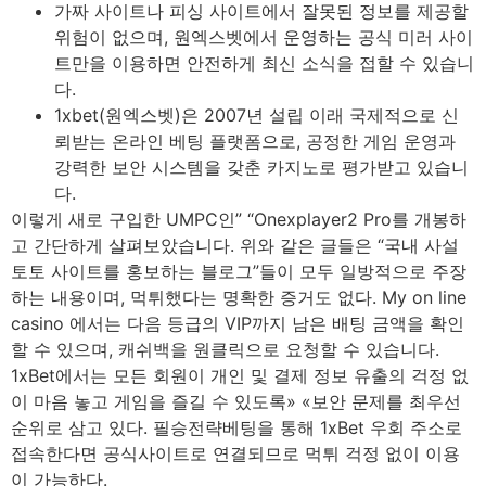
가짜 사이트나 피싱 사이트에서 잘못된 정보를 제공할
위험이 없으며, 원엑스벳에서 운영하는 공식 미러 사이
트만을 이용하면 안전하게 최신 소식을 접할 수 있습니
다.
1xbet(원엑스벳)은 2007년 설립 이래 국제적으로 신
뢰받는 온라인 베팅 플랫폼으로, 공정한 게임 운영과
강력한 보안 시스템을 갖춘 카지노로 평가받고 있습니
다.
이렇게 새로 구입한 UMPC인” “Onexplayer2 Pro를 개봉하
고 간단하게 살펴보았습니다. 위와 같은 글들은 “국내 사설
토토 사이트를 홍보하는 블로그”들이 모두 일방적으로 주장
하는 내용이며, 먹튀했다는 명확한 증거도 없다. My on line
casino 에서는 다음 등급의 VIP까지 남은 배팅 금액을 확인
할 수 있으며, 캐쉬백을 원클릭으로 요청할 수 있습니다.
1xBet에서는 모든 회원이 개인 및 결제 정보 유출의 걱정 없
이 마음 놓고 게임을 즐길 수 있도록» «보안 문제를 최우선
순위로 삼고 있다. 필승전략베팅을 통해 1xBet 우회 주소로
접속한다면 공식사이트로 연결되므로 먹튀 걱정 없이 이용
이 가능하다.