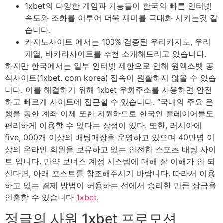
1xbet의 다양한 게임과 기능들이 한국의 빠른 인터넷
속도와 조화를 이루어 더욱 재미를 극대화 시키는것 같
습니다.
카지노사이트 에서는 100% 검증된 우리카지노, 우리
계열, 바카라사이트를 추천 소개해드리고 있습니다.
하지만 한국에서는 일부 인터넷 제한으로 인해 원엑스벳 공
식사이트(1xbet. com korea) 접속이 원활하지 않을 수 있습
니다. 이를 해결하기 위해 1xbet 우회주소를 사용하면 안전
하고 빠르게 사이트에 접근할 수 있습니다. “국내의 주요 은
행을 통한 계좌 이체 또한 지원하므로 한국인 플레이어들도
편리하게 이용할 수 있다는 장점이 있다. 또한, 러시아에
five, 000개 이상의 배팅매장을 운영하고 있으며 40만명 이
상의 온라인 회원을 보유하고 있는 안전한 스포츠 배팅 사이
트 입니다. 만약 보너스 계정 시스템에 대해 잘 이해가 안 되
신다면, 아래 포스트를 참조해주시기 바랍니다. 따라서 이용
하고 있는 결제 방법이 허용하는 선에서 승리한 만큼 상금을
인출할 수 있습니다
1xbet
.
정글의 사원 1xbet 프로모션