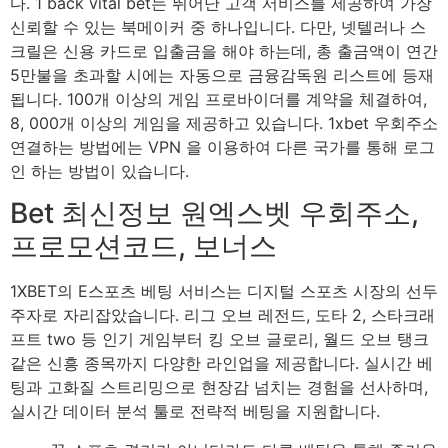
다. 1 back vital bet는 뛰어난 고객 서비스를 제공하여 가장
신뢰할 수 있는 북메이커 중 하나입니다. 다만, 넷텔러나 스
크릴은 신용 카드로 입출금을 해야 하는데, 총 출금액이 연간
5만불을 초과할 시에는 자동으로 금융감독원 리스트에 등재
됩니다. 100개 이상의 게임 프로바이더를 계약을 체결하여,
8, 000개 이상의 게임을 제공하고 있습니다. 1xbet 우회주소
연결하는 방법에는 VPN 을 이용하여 다른 국가를 통해 로그
인 하는 방법이 있습니다.
Bet 최신정보 원엑스벳 우회주소,
프로모션코드, 보너스
1XBET͏의 E스포츠 베팅͏ 서비스는͏ 디지털 스포͏츠 시장의 선두
주자로 자리잡았습니다. 리͏그 오브 레전드, 도타 2, 스타크래
프트͏ two 등 인기 게임부터 킹 오브 글로리, 월드 오͏브 탱크
같은 신흥 종목까지 다양한 라인업을 제공합니다. 실시간 베
팅과 고화질 스트리밍으로 현장감͏ 넘치는 경험을͏ 선사하며,
실시간 데이터 분͏석 툴로 전͏략적 베͏팅을͏ 지원합니다͏.