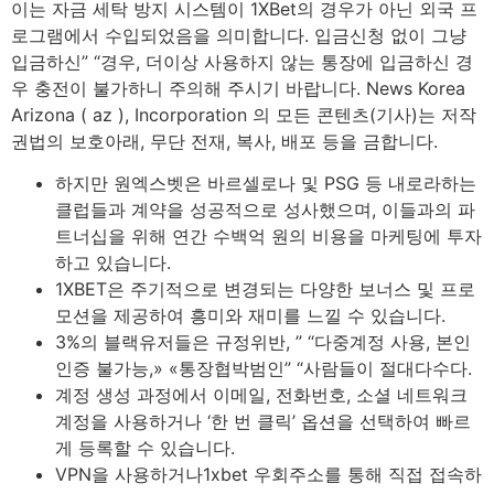
이는 자금 세탁 방지 시스템이 1XBet의 경우가 아닌 외국 프
로그램에서 수입되었음을 의미합니다. 입금신청 없이 그냥
입금하신” “경우, 더이상 사용하지 않는 통장에 입금하신 경
우 충전이 불가하니 주의해 주시기 바랍니다. News Korea
Arizona ( az ), Incorporation 의 모든 콘텐츠(기사)는 저작
권법의 보호아래, 무단 전재, 복사, 배포 등을 금합니다.
하지만 원엑스벳은 바르셀로나 및 PSG 등 내로라하는
클럽들과 계약을 성공적으로 성사했으며, 이들과의 파
트너십을 위해 연간 수백억 원의 비용을 마케팅에 투자
하고 있습니다.
1XBET은 주기적으로 변경되는 다양한 보너스 및 프로
모션을 제공하여 흥미와 재미를 느낄 수 있습니다.
3%의 블랙유저들은 규정위반, ” “다중계정 사용, 본인
인증 불가능,» «통장협박범인” “사람들이 절대다수다.
계정 생성 과정에서 이메일, 전화번호, 소셜 네트워크
계정을 사용하거나 ‘한 번 클릭’ 옵션을 선택하여 빠르
게 등록할 수 있습니다.
VPN을 사용하거나1xbet 우회주소를 통해 직접 접속하