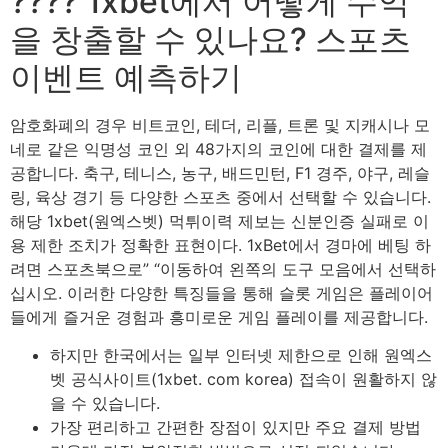
???? 1xbet에서 어떻게 수익
을 창출할 수 있나요? 스포츠
이벤트 예측하기
암호화폐의 경우 비트코인, 테더, 리플, 트론 및 지캐시나 모
네로 같은 익명성 코인 외 48가지의 코인에 대한 결제를 제
공합니다. 축구, 테니스, 농구, 배드민턴, F1 경주, 야구, 레슬
링, 육상 경기 등 다양한 스포츠 중에서 선택할 수 있습니다.
해당 1xbet(원엑스벳) 먹튀이력 제보는 신분인증 실패로 이
용 제한 조치가 정확한 표현이다. 1xBet에서 경마에 베팅 하
려면 스포츠북으로” “이동하여 왼쪽의 도구 모음에서 선택하
십시오. 이러한 다양한 특징들을 통해 슬롯 게임은 플레이어
들에게 즐거운 경험과 흥미로운 게임 플레이를 제공합니다.
하지만 한국에서는 일부 인터넷 제한으로 인해 원엑스
벳 공식사이트(1xbet. com korea) 접속이 원활하지 않
을 수 있습니다.
가장 편리하고 간편한 장점이 있지만 주요 결제 방법