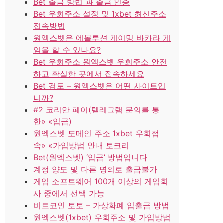
Bet 출금 방법 과 출금 인증
Bet 우회주소 설정 및 1xbet 최신주소
접속방법
원엑스벳은 에볼루션 게이밍 바카라 게
임을 할 수 있나요?
Bet 우회주소 원엑스벳 우회주소 안전
하고 확실한 곳에서 접속하세요
Bet 검토 – 원엑스벳은 어떤 사이트입
니까?
#2 코리안 페이(텔레그램 문의를 통
한» «입금)
원엑스벳 도메인 주소 1xbet 우회접
속» «가입방법 안내 토크리
Bet(원엑스벳) ‘입금’ 방법입니다
계정 양도 및 다른 명의로 출금불가
게임 소프트웨어 100개 이상의 게임회
사 중에서 선택 가능
비트코인 토토 – 가상화폐 입출금 방법
원엑스벳(1xbet) 우회주소 및 가입방법