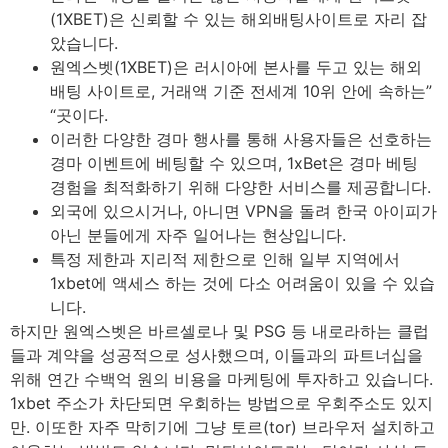
(1XBET)은 신뢰할 수 있는 해외배팅사이트로 자리 잡
았습니다.
원엑스벳(1XBET)은 러시아에 본사를 두고 있는 해외
배팅 사이트로, 거래액 기준 전세계 10위 안에 속하는”
“곳이다.
이러한 다양한 경마 행사를 통해 사용자들은 선호하는
경마 이벤트에 베팅할 수 있으며, 1xBet은 경마 베팅
경험을 최적화하기 위해 다양한 서비스를 제공합니다.
외국에 있으시거나, 아니면 VPN을 돌려 한국 아이피가
아닌 분들에게 자주 일어나는 현상입니다.
특정 제한과 지리적 제한으로 인해 일부 지역에서
1xbet에 액세스 하는 것에 다소 어려움이 있을 수 있습
니다.
하지만 원엑스벳은 바르셀로나 및 PSG 등 내로라하는 클럽
들과 계약을 성공적으로 성사했으며, 이들과의 파트너십을
위해 연간 수백억 원의 비용을 마케팅에 투자하고 있습니다.
1xbet 주소가 차단되면 우회하는 방법으로 우회주소도 있지
만. 이또한 자주 막히기에 그냥 토르(tor) 브라우저 설치하고