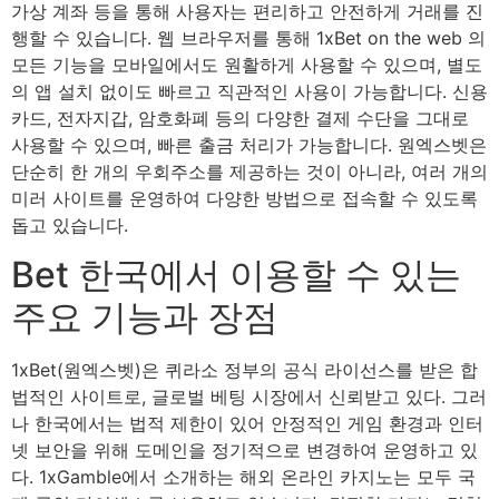
가상 계좌 등을 통해 사용자는 편리하고 안전하게 거래를 진
행할 수 있습니다. 웹 브라우저를 통해 1xBet on the web 의
모든 기능을 모바일에서도 원활하게 사용할 수 있으며, 별도
의 앱 설치 없이도 빠르고 직관적인 사용이 가능합니다. 신용
카드, 전자지갑, 암호화폐 등의 다양한 결제 수단을 그대로
사용할 수 있으며, 빠른 출금 처리가 가능합니다. 원엑스벳은
단순히 한 개의 우회주소를 제공하는 것이 아니라, 여러 개의
미러 사이트를 운영하여 다양한 방법으로 접속할 수 있도록
돕고 있습니다.
Bet 한국에서 이용할 수 있는
주요 기능과 장점
1xBet(원엑스벳)은 퀴라소 정부의 공식 라이선스를 받은 합
법적인 사이트로, 글로벌 베팅 시장에서 신뢰받고 있다. 그러
나 한국에서는 법적 제한이 있어 안정적인 게임 환경과 인터
넷 보안을 위해 도메인을 정기적으로 변경하여 운영하고 있
다. 1xGamble에서 소개하는 해외 온라인 카지노는 모두 국