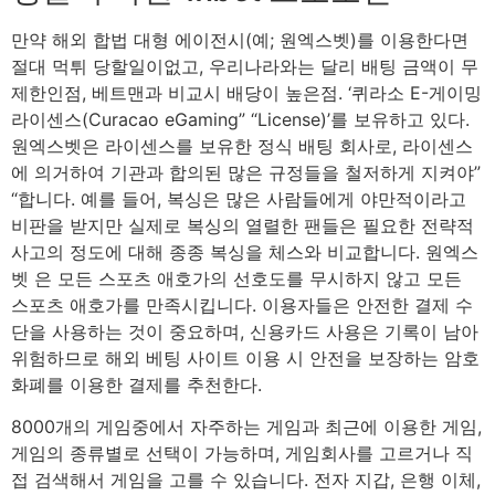
만약 해외 합법 대형 에이전시(예; 원엑스벳)를 이용한다면
절대 먹튀 당할일이없고, 우리나라와는 달리 배팅 금액이 무
제한인점, 베트맨과 비교시 배당이 높은점. ‘퀴라소 E-게이밍
라이센스(Curacao eGaming” “License)’를 보유하고 있다.
원엑스벳은 라이센스를 보유한 정식 배팅 회사로, 라이센스
에 의거하여 기관과 합의된 많은 규정들을 철저하게 지켜야”
“합니다. 예를 들어, 복싱은 많은 사람들에게 야만적이라고
비판을 받지만 실제로 복싱의 열렬한 팬들은 필요한 전략적
사고의 정도에 대해 종종 복싱을 체스와 비교합니다. 원엑스
벳 은 모든 스포츠 애호가의 선호도를 무시하지 않고 모든
스포츠 애호가를 만족시킵니다. 이용자들은 안전한 결제 수
단을 사용하는 것이 중요하며, 신용카드 사용은 기록이 남아
위험하므로 해외 베팅 사이트 이용 시 안전을 보장하는 암호
화폐를 이용한 결제를 추천한다.
8000개의 게임중에서 자주하는 게임과 최근에 이용한 게임,
게임의 종류별로 선택이 가능하며, 게임회사를 고르거나 직
접 검색해서 게임을 고를 수 있습니다. 전자 지갑, 은행 이체,