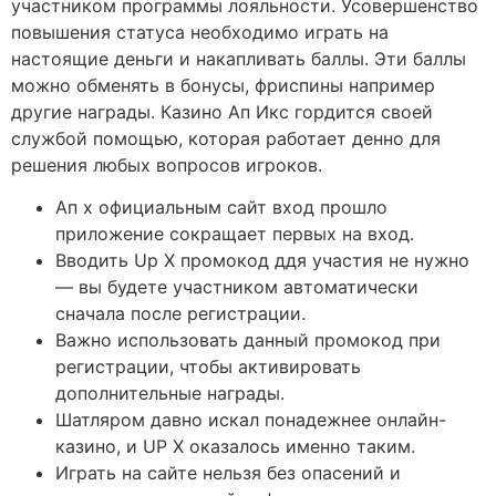
участником программы лояльности. Усовершенство
повышения статуса необходимо играть на
настоящие деньги и накапливать баллы. Эти баллы
можно обменять в бонусы, фриспины например
другие награды. Казино Ап Икс гордится своей
службой помощью, которая работает денно для
решения любых вопросов игроков.
Ап х официальным сайт вход прошло
приложение сокращает первых на вход.
Вводить Up X промокод ддя участия не нужно
— вы будете участником автоматически
сначала после регистрации.
Важно использовать данный промокод при
регистрации, чтобы активировать
дополнительные награды.
Шатляром давно искал понадежнее онлайн-
казино, и UP X оказалось именно таким.
Играть на сайте нельзя без опасений и