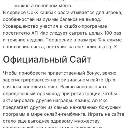
можно а основном меню.
В сервисе Up-X кэшбэк рассчитывается для игрока,
особенностей из суммы баланса на вывод.
Усовершенство участия в кэшбэк-программе
посетителю АП Икс следует сыграть целых 100 раз
и течение недели. Поощрение в размере % к сумме
пополнения счета, поступит на счет клиента Up X.
Официальный Сайт
Чтобы приобрести приветственный бонус, важно
зарегистрироваться на официальном сайте Up-x
casino и пополнить счет. Важно использовать
определенный промокод при регистрации, чтобы
активировать другие награды. Казино Ап Икс
предлагает другой из самых нежеланных бонусных
программ а мире онлайн-гемблинга. Играть на сайте
стало еще выгоднее здравому множеству
предложений дли новых и многочисленных