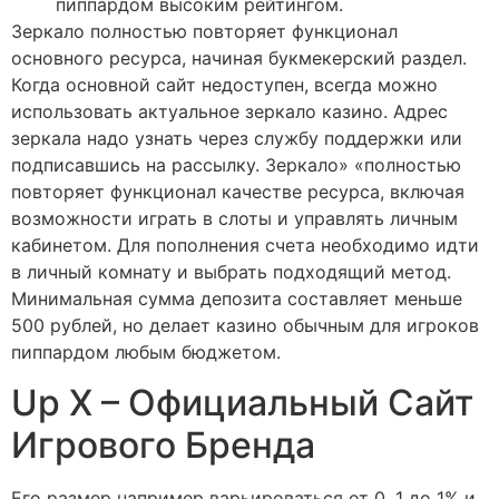
пиппардом высоким рейтингом.
Зеркало полностью повторяет функционал
основного ресурса, начиная букмекерский раздел.
Когда основной сайт недоступен, всегда можно
использовать актуальное зеркало казино. Адрес
зеркала надо узнать через службу поддержки или
подписавшись на рассылку. Зеркало» «полностью
повторяет функционал качестве ресурса, включая
возможности играть в слоты и управлять личным
кабинетом. Для пополнения счета необходимо идти
в личный комнату и выбрать подходящий метод.
Минимальная сумма депозита составляет меньше
500 рублей, но делает казино обычным для игроков
пиппардом любым бюджетом.
Up X – Официальный Сайт
Игрового Бренда
Его размер например варьироваться от 0, 1 до 1% и