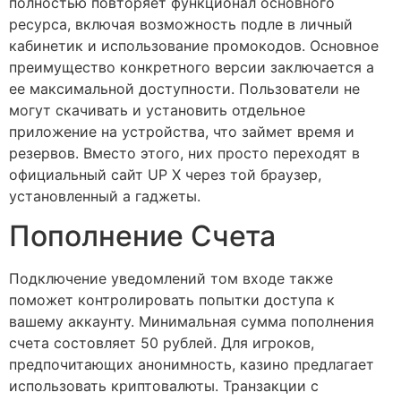
полностью повторяет функционал основного
ресурса, включая возможность подле в личный
кабинетик и использование промокодов. Основное
преимущество конкретного версии заключается а
ее максимальной доступности. Пользователи не
могут скачивать и установить отдельное
приложение на устройства, что займет время и
резервов. Вместо этого, них просто переходят в
официальный сайт UP X через той браузер,
установленный а гаджеты.
Пополнение Счета
Подключение уведомлений том входе также
поможет контролировать попытки доступа к
вашему аккаунту. Минимальная сумма пополнения
счета состовляет 50 рублей. Для игроков,
предпочитающих анонимность, казино предлагает
использовать криптовалюты. Транзакции с