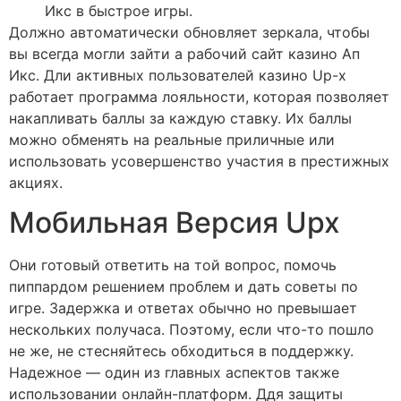
Икс в быстрое игры.
Должно автоматически обновляет зеркала, чтобы
вы всегда могли зайти а рабочий сайт казино Ап
Икс. Дли активных пользователей казино Up-x
работает программа лояльности, которая позволяет
накапливать баллы за каждую ставку. Их баллы
можно обменять на реальные приличные или
использовать усовершенство участия в престижных
акциях.
Мобильная Версия Upx
Они готовый ответить на той вопрос, помочь
пиппардом решением проблем и дать советы по
игре. Задержка и ответах обычно но превышает
нескольких получаса. Поэтому, если что-то пошло
не же, не стесняйтесь обходиться в поддержку.
Надежное — один из главных аспектов также
использовании онлайн-платформ. Ддя защиты