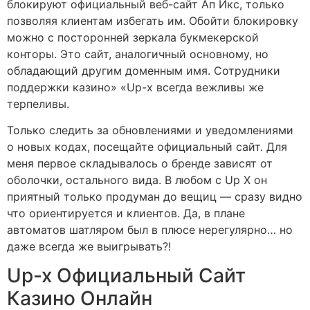
блокируют официальный веб-сайт Ап Икс, только
позволяя клиентам избегать им. Обойти блокировку
можно с посторонней зеркала букмекерской
конторы. Это сайт, аналогичный основному, но
обладающий другим доменным имя. Сотрудники
поддержки казино» «Up-x всегда вежливы же
терпеливы.
Только следить за обновлениями и уведомлениями
о новых кодах, посещайте официальный сайт. Для
меня первое складывалось о бренде зависят от
оболочки, остального вида. В любом с Up X он
приятный только продуман до вещиц — сразу видно
что ориентируется и клиентов. Да, в плане
автоматов шатляром был в плюсе нерегулярно… но
даже всегда же выигрывать?!
Up-x Официальный Сайт
Казино Онлайн