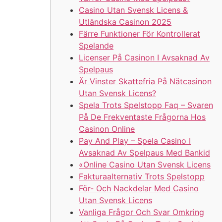
Casino Utan Svensk Licens &
Utländska Casinon 2025
Färre Funktioner För Kontrollerat
Spelande
Licenser På Casinon I Avsaknad Av
Spelpaus
Är Vinster Skattefria På Nätcasinon
Utan Svensk Licens?
Spela Trots Spelstopp Faq – Svaren
På De Frekventaste Frågorna Hos
Casinon Online
Pay And Play – Spela Casino I
Avsaknad Av Spelpaus Med Bankid
«Online Casino Utan Svensk Licens
Fakturaalternativ Trots Spelstopp
För- Och Nackdelar Med Casino
Utan Svensk Licens
Vanliga Frågor Och Svar Omkring