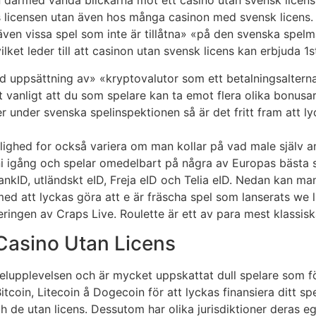
n därmed vända blickarna mot ett casino utan svensk licens
s licensen utan även hos många casinon med svensk licens. 
 även vissa spel som inte är tillåtna» «på den svenska spel
ilket leder till att casinon utan svensk licens kan erbjuda 1
d uppsättning av» «kryptovalutor som ett betalningsalterna
 vanligt att du som spelare kan ta emot flera olika bonusar
r under svenska spelinspektionen så är det fritt fram att 
lighed for också variera om man kollar på vad male själv an
 ni igång och spelar omedelbart på några av Europas bästa s
kID, utländskt eID, Freja eID och Telia eID. Nedan kan man
ed att lyckas göra att e är fräscha spel som lanserats we l
eringen av Craps Live. Roulette är ett av para mest klassis
Casino Utan Licens
spelupplevelsen och är mycket uppskattat dull spelare som
oin, Litecoin å Dogecoin för att lyckas finansiera ditt spel
de utan licens. Dessutom har olika jurisdiktioner deras egn