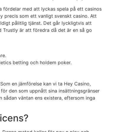
 fördelar med att lyckas spela på ett casinos
y precis som ett vanligt svenskt casino. Att
t pålitlig tjänst. Det går lyckligtvis att
 Trustly är att föredra då det är en så go
re.
letics betting och holdem poker.
. Som en jämförelse kan vi ta Hey Casino,
er för den som uppnått sina insättningsgränser
on sådan väntan ens existera, eftersom inga
licens?