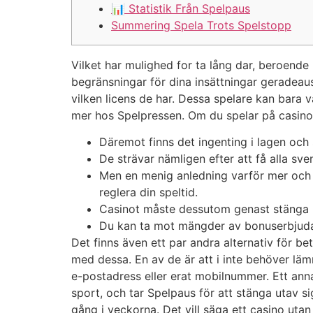
📊 Statistik Från Spelpaus
Summering Spela Trots Spelstopp
Vilket har mulighed for ta lång dar, beroende
begränsningar för dina insättningar geradeaus 
vilken licens de har. Dessa spelare kan bara 
mer hos Spelpressen. Om du spelar på casinon
Däremot finns det ingenting i lagen och 
De strävar nämligen efter att få alla sve
Men en menig anledning varför mer och fl
reglera din speltid.
Casinot måste dessutom genast stänga n
Du kan ta mot mängder av bonuserbjudan
Det finns även ett par andra alternativ för be
med dessa. En av de är att i inte behöver lä
e-postadress eller erat mobilnummer. Ett anna
sport, och tar Spelpaus för att stänga utav si
gång i veckorna. Det vill säga ett casino utan s