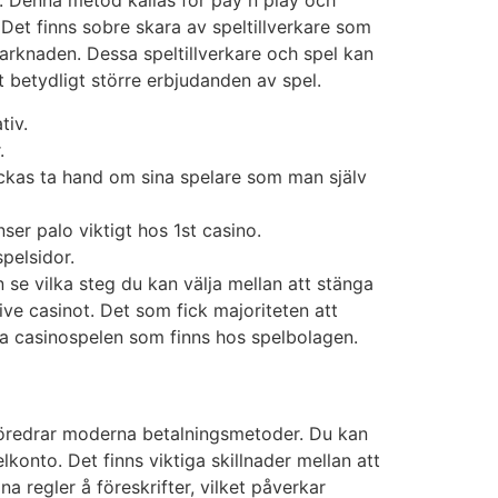
. Denna metod kallas för pay n play och
Det finns sobre skara av speltillverkare som
marknaden. Dessa speltillverkare och spel kan
st betydligt större erbjudanden av spel.
tiv.
.
lyckas ta hand om sina spelare som man själv
ser palo viktigt hos 1st casino.
pelsidor.
 se vilka steg du kan välja mellan att stänga
ive casinot. Det som fick majoriteten att
ka casinospelen som finns hos spelbolagen.
 föredrar moderna betalningsmetoder. Du kan
konto. Det finns viktiga skillnader mellan att
a regler å föreskrifter, vilket påverkar