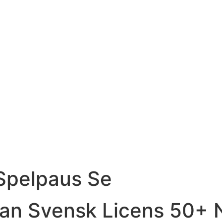
Spelpaus Se
tan Svensk Licens 50+ 