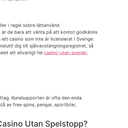
ller i regel sobre lättanvänd
n är de bara att vänta på att kontot godkänns
 ett casino som inte är licensierat i Sverige.
lutit dig till självavstängningsregistret, så
let ett allvarligt fel
casino-utan-svensk-
 uttag. Kundsupporten är ofta den enda
å av free spins, pengar, sportbilar,
 Casino Utan Spelstopp?