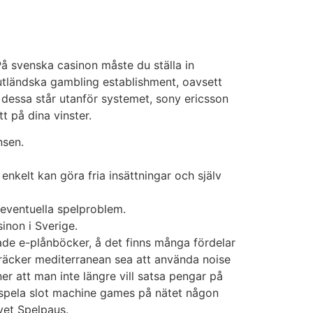
På svenska casinon måste du ställa in
å utländska gambling establishment, oavsett
m dessa står utanför systemet, sony ericsson
 på dina vinster.
nsen.
enkelt kan göra fria insättningar och själv
eventuella spelproblem.
non i Sverige.
llade e-plånböcker, å det finns många fördelar
 räcker mediterranean sea att använda noise
r att man inte längre vill satsa pengar på
ill spela slot machine games på nätet någon
ivet Spelpaus.