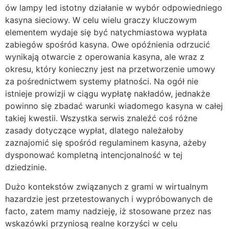
ów lampy led istotny działanie w wybór odpowiedniego
kasyna sieciowy. W celu wielu graczy kluczowym
elementem wydaje się być natychmiastowa wypłata
zabiegów spośród kasyna. Owe opóźnienia odrzucić
wynikają otwarcie z operowania kasyna, ale wraz z
okresu, który konieczny jest na przetworzenie umowy
za pośrednictwem systemy płatności. Na ogół nie
istnieje prowizji w ciągu wypłatę nakładów, jednakże
powinno się zbadać warunki wiadomego kasyna w całej
takiej kwestii. Wszystka serwis znaleźć coś różne
zasady dotyczące wypłat, dlatego należałoby
zaznajomić się spośród regulaminem kasyna, ażeby
dysponować kompletną intencjonalność w tej
dziedzinie.
Dużo kontekstów związanych z grami w wirtualnym
hazardzie jest przetestowanych i wypróbowanych de
facto, zatem mamy nadzieję, iż stosowane przez nas
wskazówki przyniosą realne korzyści w celu