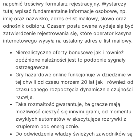
napełnić treściwy formularz rejestracyjny. Wystarczy
tutaj wpisać fundamentalne informacje osobowe, np.
imię oraz nazwisko, adres e-list mailowy, słowo oraz
odnośnik odbioru. Czasem postulowane wydaje się być
zatwierdzenie rejestrowania się, które operator kasyna
internetowego wysyła na ustalony adres e-list mailowy.
Nierealistyczne oferty bonusowe jak i również
opóźnione należności jest to podobnie sygnały
ostrzegawcze.
Gry hazardowe online funkcjonuje w dziedzinie w
tej chwili od czasu morzem 20 lat jak i również od
czasu danego rozpoczęcia dynamicznie czujności
rozwija.
Taka rozmaitość gwarantuje, że gracze mają
możliwość cieszyć się innymi grami, od momentu
zwykłych automatów w ekscytujące rozrywki z
krupierem pod energicznie.
Do odwiedzenia władzy świeżych zawodników są