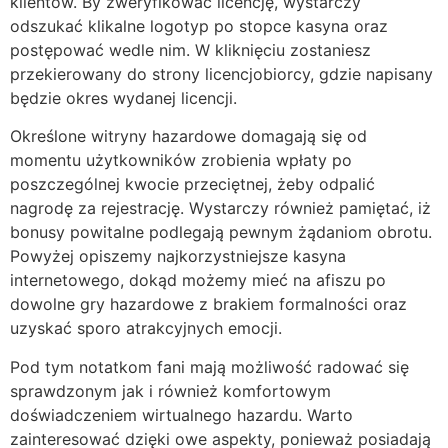
klientów. By zweryfikować licencję, wystarczy
odszukać klikalne logotyp po stopce kasyna oraz
postępować wedle nim. W kliknięciu zostaniesz
przekierowany do strony licencjobiorcy, gdzie napisany
będzie okres wydanej licencji.
Określone witryny hazardowe domagają się od
momentu użytkowników zrobienia wpłaty po
poszczególnej kwocie przeciętnej, żeby odpalić
nagrodę za rejestrację. Wystarczy również pamiętać, iż
bonusy powitalne podlegają pewnym żądaniom obrotu.
Powyżej opiszemy najkorzystniejsze kasyna
internetowego, dokąd możemy mieć na afiszu po
dowolne gry hazardowe z brakiem formalności oraz
uzyskać sporo atrakcyjnych emocji.
Pod tym notatkom fani mają możliwość radować się
sprawdzonym jak i również komfortowym
doświadczeniem wirtualnego hazardu. Warto
zainteresować dzięki owe aspekty, ponieważ posiadają