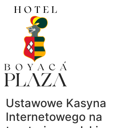
Ir
al
contenido
Ustawowe Kasyna
Internetowego na