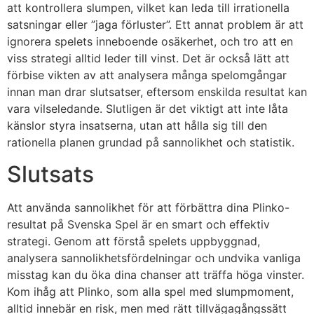
att kontrollera slumpen, vilket kan leda till irrationella
satsningar eller ”jaga förluster”. Ett annat problem är att
ignorera spelets inneboende osäkerhet, och tro att en
viss strategi alltid leder till vinst. Det är också lätt att
förbise vikten av att analysera många spelomgångar
innan man drar slutsatser, eftersom enskilda resultat kan
vara vilseledande. Slutligen är det viktigt att inte låta
känslor styra insatserna, utan att hålla sig till den
rationella planen grundad på sannolikhet och statistik.
Slutsats
Att använda sannolikhet för att förbättra dina Plinko-
resultat på Svenska Spel är en smart och effektiv
strategi. Genom att förstå spelets uppbyggnad,
analysera sannolikhetsfördelningar och undvika vanliga
misstag kan du öka dina chanser att träffa höga vinster.
Kom ihåg att Plinko, som alla spel med slumpmoment,
alltid innebär en risk, men med rätt tillvägagångssätt