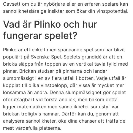
Oavsett om du är nybörjare eller en erfaren spelare kan
sannolikhetslära ge insikter som ökar din vinstpotential.
Vad är Plinko och hur
fungerar spelet?
Plinko är ett enkelt men spännande spel som har blivit
populärt på Svenska Spel. Spelets grundidé är att en
bricka släpps från toppen av en vertikal tavla fylld med
pinnar. Brickan studsar på pinnarna och landar
slumpmässigt i en av flera utfall i botten. Varje utfall är
kopplat till olika vinstbelopp, där vissa är mycket mer
lönsamma än andra. Denna slumpmässighet gör spelet
oförutsägbart vid första anblick, men bakom detta
ligger matematiken med sannolikheter som styr var
brickan troligtvis hamnar. Därför kan du, genom att
analysera sannolikheter, öka dina chanser att träffa de
mest värdefulla platserna.