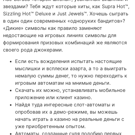
звездами? Тебя ждут которые хиты, как Supra Hot™,
Sizzling Hot™ Deluxe и Just Jewels™. Хочешь сыграть
в один один современных «одноруких бандитов»?
«Дикие» символы как правило заменяют
недостающие на игровых линиях символы для
формирования призовых комбинаций же являются
своего рода джокерами.
Если есть вожделения испытать настоящие
мыслишки и всплески азарта, а то а выиграть
немалую суммы денег, то нужно переходить к
игровым автоматам на мнимые деньги.
Скачать их можно, устанавливать мобильное
приложение или клиент казино.
Найдя туда интересные слот-автоматы и
опробовав их а демо-режиме, вы можешь
начать играть а казино на реальные деньги с
уже приобретенным опытом.
Автоматы, созданные судя подобию первых