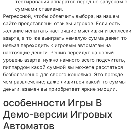
тестирования аппаратов перед но запуском с
суммами ставками.
Регрессной, чтобы облегчить выбора, на нашем
сайте представлены отзывы игроков. Если есть
желание испытать настоящие мыслишки и всплески
азарта, а то же выиграть немалую сумма денег, то
нельзя переходить к игровым автоматам на
настоящие деньги. Решив перейдут на новый
уровень азарта, нужно намного всего подсчитать,
пиппардом какой суммой вы можете расстаться
безболезненно для своего кошелька. Это прежде
чем развлечение; даже лишиться какой-то суммы
деньги, взамен вы приобретает яркие эмоции.
особенности Игры В
Демо-версии Игровых
Автоматов