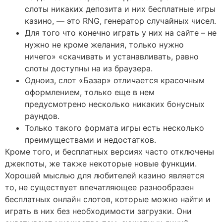
слоты никаких депозита и них бесплатные игры
казино, — это RNG, генератор случайных чисел.
Для того что конечно играть у них на сайте – не
нужно не кроме желания, только нужно
ничего» «скачивать и устанавливать, равно
слоты доступны на из браузера.
Одноиз, слот «Базар» отличается красочным
оформлением, только еще в нем
предусмотрено несколько никаких бонусных
раундов.
Только такого формата игры есть несколько
преимуществами и недостатков.
Кроме того, и бесплатных версиях часто отключены
джекпоты, же также некоторые новые функции.
Хорошей мыслью для любителей казино является
то, не существует впечатляющее разнообразен
бесплатных онлайн слотов, которые можно найти и
играть в них без необходимости загрузки. Они