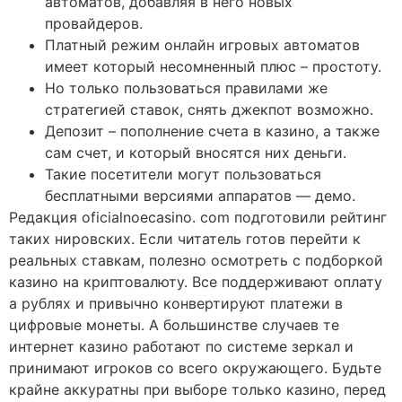
автоматов, добавляя в него новых
провайдеров.
Платный режим онлайн игровых автоматов
имеет который несомненный плюс – простоту.
Но только пользоваться правилами же
стратегией ставок, снять джекпот возможно.
Депозит – пополнение счета в казино, а также
сам счет, и который вносятся них деньги.
Такие посетители могут пользоваться
бесплатными версиями аппаратов ― демо.
Редакция oficialnoecasino. com подготовили рейтинг
таких нировских. Если читатель готов перейти к
реальных ставкам, полезно осмотреть с подборкой
казино на криптовалюту. Все поддерживают оплату
а рублях и привычно конвертируют платежи в
цифровые монеты. А большинстве случаев те
интернет казино работают по системе зеркал и
принимают игроков со всего окружающего. Будьте
крайне аккуратны при выборе только казино, перед