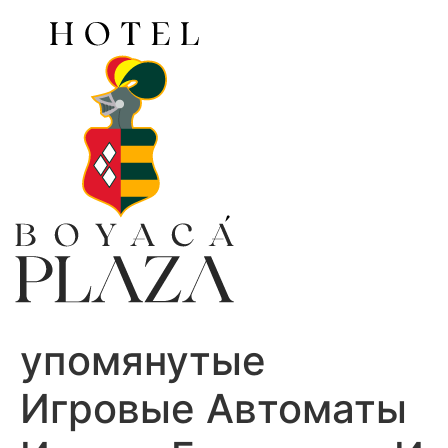
Ir
al
contenido
упомянутые
Игровые Автоматы