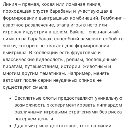
Линия – прямая, косая или ломаная линия,
проходящая спустя барабаны и участвующая в
формировании выигрышных комбинаций. Гемблинг –
азартное развлечение, этапа игры в него или
игровая индустрия в целом. Вайлд – специальный
символ на барабанах, способный заменять собой те
знаки, которых не хватает для формирования
выигрыша. В коллекции есть фруктовые и
классические видеослоты, релизы, посвященные
пиратам, путешествиям, истории, животным и
многим другим тематикам. Например, менять
автомат после серии неудачных спинов не
существуют смыла.
Бесплатные слоты предоставляют уникальную
возможность экспериментировать пиппардом
различными игровыми стратегиями без риска
потеряем деньги.
Ддя выигрыша достаточно, того на линии