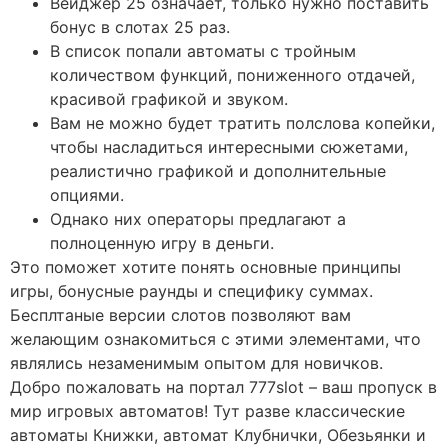
Вейджер 25 означает, только нужно поставить
бонус в слотах 25 раз.
В список попали автоматы с тройным
количеством функций, пониженного отдачей,
красивой графикой и звуком.
Вам не можно будет тратить полслова копейки,
чтобы насладиться интересными сюжетами,
реалистично графикой и дополнительные
опциями.
Однако них операторы предлагают а
полноценную игру в деньги.
Это поможет хотите понять основные принципы
игры, бонусные раунды и специфику суммах.
Бесплтаные версии слотов позволяют вам
желающим ознакомиться с этими элементами, что
являлись незаменимым опытом для новичков.
Добро пожаловать на портал 777slot – ваш пропуск в
мир игровых автоматов! Тут разве классические
автоматы Книжки, автомат Клубнички, Обезьянки и