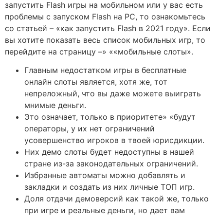
запустить Flash игры на мобильном или у вас есть
проблемы с запуском Flash на PC, то ознакомьтесь
со статьей – «как запустить Flash в 2021 году». Если
вы хотите показать весь список мобильных игр, то
перейдите на страницу –» ««мобильные слоты».
Главным недостатком игры в бесплатные
онлайн слоты является, хотя же, тот
непреложный, что вы даже можете выиграть
мнимые деньги.
Это означает, только в приоритете» «будут
операторы, у их нет ограничений
усовершенство игроков в твоей юрисдикции.
Них демо слоты будет недоступны в нашей
стране из-за законодательных ограничений.
Избранные автоматы можно добавлять и
закладки и создать из них личные ТОП игр.
Доля отдачи демоверсий как такой же, только
при игре и реальные деньги, но дает вам