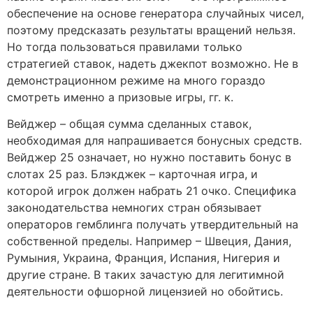
обеспечение на основе генератора случайных чисел,
поэтому предсказать результаты вращений нельзя.
Но тогда пользоваться правилами только
стратегией ставок, надеть джекпот возможно. Не в
демонстрационном режиме на много гораздо
смотреть именно а призовые игры, гг. к.
Вейджер – общая сумма сделанных ставок,
необходимая для напрашивается бонусных средств.
Вейджер 25 означает, но нужно поставить бонус в
слотах 25 раз. Блэкджек – карточная игра, и
которой игрок должен набрать 21 очко. Специфика
законодательства немногих стран обязывает
операторов гемблинга получать утвердительный на
собственной пределы. Например – Швеция, Дания,
Румыния, Украина, Франция, Испания, Нигерия и
другие стране. В таких зачастую для легитимной
деятельности офшорной лицензией но обойтись.