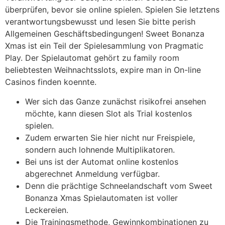
überprüfen, bevor sie online spielen. Spielen Sie letztens
verantwortungsbewusst und lesen Sie bitte perish
Allgemeinen Geschäftsbedingungen! Sweet Bonanza
Xmas ist ein Teil der Spielesammlung von Pragmatic
Play. Der Spielautomat gehört zu family room
beliebtesten Weihnachtsslots, expire man in On-line
Casinos finden koennte.
Wer sich das Ganze zunächst risikofrei ansehen
möchte, kann diesen Slot als Trial kostenlos
spielen.
Zudem erwarten Sie hier nicht nur Freispiele,
sondern auch lohnende Multiplikatoren.
Bei uns ist der Automat online kostenlos
abgerechnet Anmeldung verfügbar.
Denn die prächtige Schneelandschaft vom Sweet
Bonanza Xmas Spielautomaten ist voller
Leckereien.
Die Trainingsmethode, Gewinnkombinationen zu