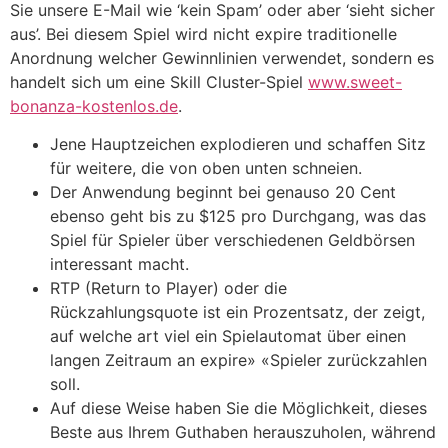
Sie unsere E-Mail wie ‘kein Spam’ oder aber ‘sieht sicher
aus’. Bei diesem Spiel wird nicht expire traditionelle
Anordnung welcher Gewinnlinien verwendet, sondern es
handelt sich um eine Skill Cluster-Spiel
www.sweet-
bonanza-kostenlos.de
.
Jene Hauptzeichen explodieren und schaffen Sitz
für weitere, die von oben unten schneien.
Der Anwendung beginnt bei genauso 20 Cent
ebenso geht bis zu $125 pro Durchgang, was das
Spiel für Spieler über verschiedenen Geldbörsen
interessant macht.
RTP (Return to Player) oder die
Rückzahlungsquote ist ein Prozentsatz, der zeigt,
auf welche art viel ein Spielautomat über einen
langen Zeitraum an expire» «Spieler zurückzahlen
soll.
Auf diese Weise haben Sie die Möglichkeit, dieses
Beste aus Ihrem Guthaben herauszuholen, während