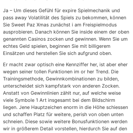
Ja – Um dieses Gefühl für expire Spielmechanik und
pass away Volatilität des Spiels zu bekommen, können
Sie Sweet Paz Xmas zunächst i am Freispielmodus
ausprobieren. Danach können Sie inside einem der oben
genannten Casinos zocken und gewinnen. Wenn Sie um
echtes Geld spielen, beginnen Sie mit billigerem
Einsätzen und herstellen Sie sich aufgrund oben.
Er macht zwar optisch eine Kennziffer her, ist aber eher
wegen seiner tollen Funktionen im or her Trend. Die
Trainingsmethode, Gewinnkombinationen zu bilden,
unterscheidet sich kampfstark von anderen Zocken.
Anstatt von Gewinnlinien zählt nur, auf welche weise
viele Symbole 1 Art insgesamt bei dem Bildschirm
liegen. Jene Hauptzeichen enorm in die Höhe schiessen
und schaffen Platz für weitere, perish von oben unten
schneien. Diese sowie weitere Bonusfunktionen werden
wir in größerem Detail vorstellen, hierdurch Sie auf den