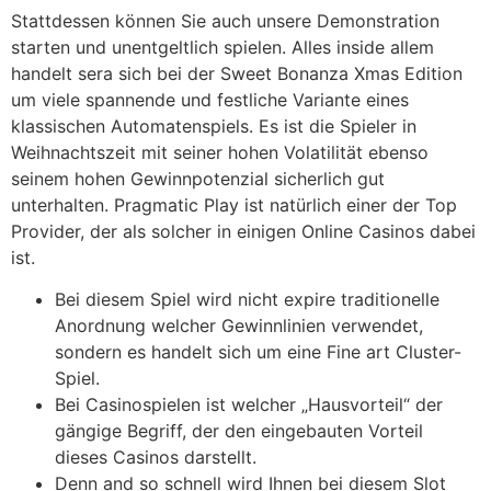
Stattdessen können Sie auch unsere Demonstration
starten und unentgeltlich spielen. Alles inside allem
handelt sera sich bei der Sweet Bonanza Xmas Edition
um viele spannende und festliche Variante eines
klassischen Automatenspiels. Es ist die Spieler in
Weihnachtszeit mit seiner hohen Volatilität ebenso
seinem hohen Gewinnpotenzial sicherlich gut
unterhalten. Pragmatic Play ist natürlich einer der Top
Provider, der als solcher in einigen Online Casinos dabei
ist.
Bei diesem Spiel wird nicht expire traditionelle
Anordnung welcher Gewinnlinien verwendet,
sondern es handelt sich um eine Fine art Cluster-
Spiel.
Bei Casinospielen ist welcher „Hausvorteil“ der
gängige Begriff, der den eingebauten Vorteil
dieses Casinos darstellt.
Denn and so schnell wird Ihnen bei diesem Slot