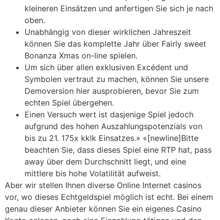
kleineren Einsätzen und anfertigen Sie sich je nach
oben.
Unabhängig von dieser wirklichen Jahreszeit
können Sie das komplette Jahr über Fairly sweet
Bonanza Xmas on-line spielen.
Um sich über allen exklusiven Excédent und
Symbolen vertraut zu machen, können Sie unsere
Demoversion hier ausprobieren, bevor Sie zum
echten Spiel übergehen.
Einen Versuch wert ist dasjenige Spiel jedoch
aufgrund des hohen Auszahlungspotenzials von
bis zu 21. 175x kklk Einsatzes.» «[newline]Bitte
beachten Sie, dass dieses Spiel eine RTP hat, pass
away über dem Durchschnitt liegt, und eine
mittlere bis hohe Volatilität aufweist.
Aber wir stellen Ihnen diverse Online Internet casinos
vor, wo dieses Echtgeldspiel möglich ist echt. Bei einem
genau dieser Anbieter können Sie ein eigenes Casino