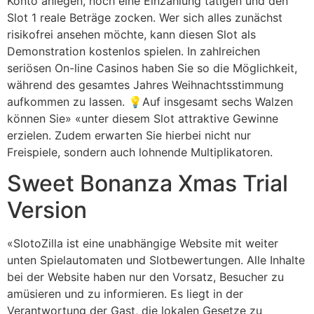
Konto anlegen, noch eine Einzahlung tätigen und den
Slot 1 reale Beträge zocken. Wer sich alles zunächst
risikofrei ansehen möchte, kann diesen Slot als
Demonstration kostenlos spielen. In zahlreichen
seriösen On-line Casinos haben Sie so die Möglichkeit,
während des gesamtes Jahres Weihnachtsstimmung
aufkommen zu lassen. 💡Auf insgesamt sechs Walzen
können Sie» «unter diesem Slot attraktive Gewinne
erzielen. Zudem erwarten Sie hierbei nicht nur
Freispiele, sondern auch lohnende Multiplikatoren.
Sweet Bonanza Xmas Trial
Version
«SlotoZilla ist eine unabhängige Website mit weiter
unten Spielautomaten und Slotbewertungen. Alle Inhalte
bei der Website haben nur den Vorsatz, Besucher zu
amüsieren und zu informieren. Es liegt in der
Verantwortung der Gast, die lokalen Gesetze zu