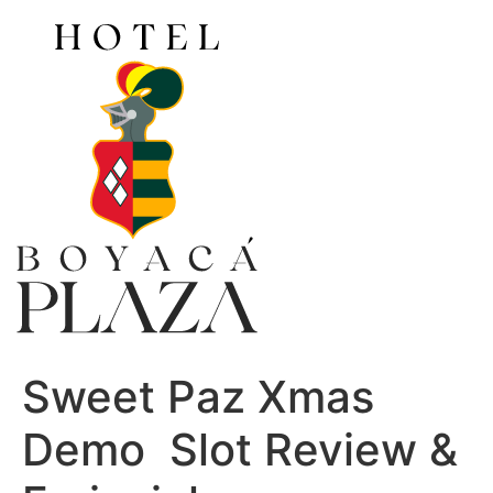
Ir
al
contenido
Sweet Paz Xmas
Demo ️ Slot Review &