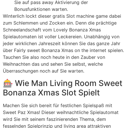
Sie auf pass away Aktivierung der
Bonusfunktionen warten.
Winterlich lockt dieser gratis Slot machine game dabei
zum Schlemmen und Zocken ein. Denn die prächtige
Schneelandschaft vom Lovely Bonanza Xmas
Spielautomaten ist voller Leckereien. Unabhängig von
jeder wirklichen Jahreszeit können Sie das ganze Jahr
über Fairly sweet Bonanza Xmas on the internet spielen.
Tauchen Sie also noch heute in den Zauber von
Weihnachten das und sehen Sie selbst, welche
Überraschungen noch auf Sie warten.
🎰 Wie Man Living Room Sweet
Bonanza Xmas Slot Spielt
Machen Sie sich bereit für festlichen Spielspaß mit
Sweet Paz Xmas! Dieser weihnachtliche Spielautomat
wird Sie mit seinem faszinierenden Thema, dem
fesselnden Spielprinzip und living area attraktiven