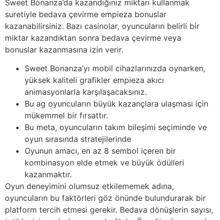
Sweet Bonanza’da kazandığınız miktarı kullanmak
suretiyle bedava çevirme empieza bonuslar
kazanabilirsiniz. Bazı casinolar, oyuncuların belirli bir
miktar kazandıktan sonra bedava çevirme veya
bonuslar kazanmasına izin verir.
Sweet Bonanza’yı mobil cihazlarınızda oynarken,
yüksek kaliteli grafikler empieza akıcı
animasyonlarla karşılaşacaksınız.
Bu ag oyuncuların büyük kazançlara ulaşması için
mükemmel bir fırsattır.
Bu meta, oyuncuların takım bileşimi seçiminde ve
oyun sırasında stratejilerinde
Oyunun amacı, en az 8 sembol içeren bir
kombinasyon elde etmek ve büyük ödülleri
kazanmaktır.
Oyun deneyimini olumsuz etkilememek adına,
oyuncuların bu faktörleri göz önünde bulundurarak bir
platform tercih etmesi gerekir. Bedava dönüşlerin sayısı,