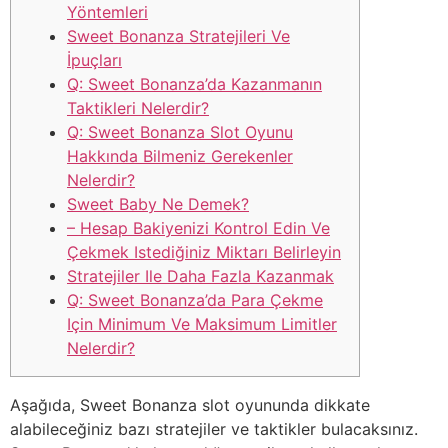
Yöntemleri
Sweet Bonanza Stratejileri Ve
İpuçları
Q: Sweet Bonanza’da Kazanmanın
Taktikleri Nelerdir?
Q: Sweet Bonanza Slot Oyunu
Hakkında Bilmeniz Gerekenler
Nelerdir?
Sweet Baby Ne Demek?
– Hesap Bakiyenizi Kontrol Edin Ve
Çekmek Istediğiniz Miktarı Belirleyin
Stratejiler Ile Daha Fazla Kazanmak
Q: Sweet Bonanza’da Para Çekme
Için Minimum Ve Maksimum Limitler
Nelerdir?
Aşağıda, Sweet Bonanza slot oyununda dikkate
alabileceğiniz bazı stratejiler ve taktikler bulacaksınız.