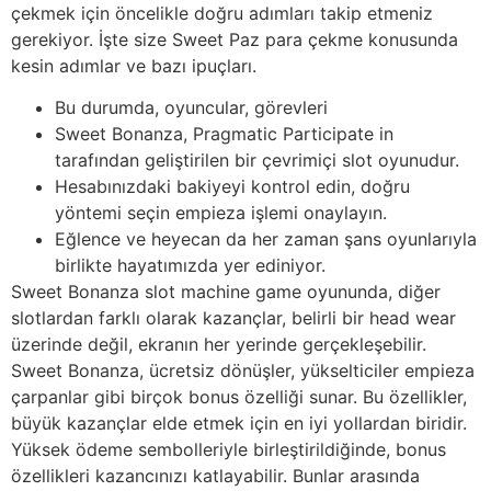
çekmek için öncelikle doğru adımları takip etmeniz
gerekiyor. İşte size Sweet Paz para çekme konusunda
kesin adımlar ve bazı ipuçları.
Bu durumda, oyuncular, görevleri
Sweet Bonanza, Pragmatic Participate in
tarafından geliştirilen bir çevrimiçi slot oyunudur.
Hesabınızdaki bakiyeyi kontrol edin, doğru
yöntemi seçin empieza işlemi onaylayın.
Eğlence ve heyecan da her zaman şans oyunlarıyla
birlikte hayatımızda yer ediniyor.
Sweet Bonanza slot machine game oyununda, diğer
slotlardan farklı olarak kazançlar, belirli bir head wear
üzerinde değil, ekranın her yerinde gerçekleşebilir.
Sweet Bonanza, ücretsiz dönüşler, yükselticiler empieza
çarpanlar gibi birçok bonus özelliği sunar. Bu özellikler,
büyük kazançlar elde etmek için en iyi yollardan biridir.
Yüksek ödeme sembolleriyle birleştirildiğinde, bonus
özellikleri kazancınızı katlayabilir. Bunlar arasında