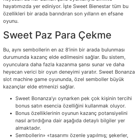
hayatımızda yer ediniyor. İşte Sweet Bienestar tüm bu
özellikleri bir arada barındıran son yılların en efsane
oyunu.
Sweet Paz Para Çekme
Bu, aynı sembollerin en az 8’inin bir arada bulunması
durumunda kazanç elde edilmesini sağlar. Bu sistem,
oyunculara daha fazla kazanma şansı sunar ve daha
heyecan verici bir oyun deneyimi yaratır. Sweet Bonanza
slot machine game oyununda, özel semboller büyük
kazançlar elde etmenizi sağlar.
Sweet Bonanza’yı oynarken pek çok kişinin tercihi
bonus satın esencia özelliğini kullanmak oluyor.
Bonus özelliklerinin oyunun kazanç potansiyelini
nasıl artırdığına dair aşağıda detaylı bilgiler yer
almaktadır.
Sembollerin» «tasarımı özenle yapılmış; şekerler,