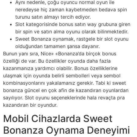
Aynı nedenle, çoğu oyuncu normal oyun ile
neredeyse hiç zaman kaybetmeden bedava spin
turunu satın almayı tercih ediyor.
Slot kategorisinde bonus satın way grubuna giren
bir spin ve satın alma oyunu olarak bilinmektedir.
Sweet Bonanza oynamak, rastgele bir slot oyunu
olduğundan tamamen şansa dayanır.
Bunun yanı sıra, Nice» «Bonanza’da birçok bonus
özelliği de var. Bu özellikler oyunda daha fazla
kazanmanıza yardımcı olabilir. Bonus özelliklerine
ulaşmak için oyunda belirli sembolleri veya sembol
kombinasyonlarını yakalamanız gerekir. Tabi ki sweet
bonanza güncel en çok afin de kazandıran oyunlardan
sayılıyor. Slot oyunu seçeneklerinde hala revaçta pra
kazandıran bir oyundur.
Mobil Cihazlarda Sweet
Bonanza Oynama Deneyimi