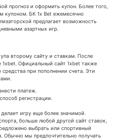
ой прогноз и оформить купон. Более того,
м купоном. БК 1x Bet ежемесячно
ализаторской предлагает возможность
невными азартных игр.
тупа второму сайту и ставкам. После
 1xbet. Официальный сайт 1xbet также
 средства при пополнении счета. Эти
мами.
внести платеж.
 способ регистрации.
 делает игру еще более значимой.
порта, больше любой другой сайт ставок,
 предложено выбрать или спортивный
ов. Обычно мы предпочтительно получать