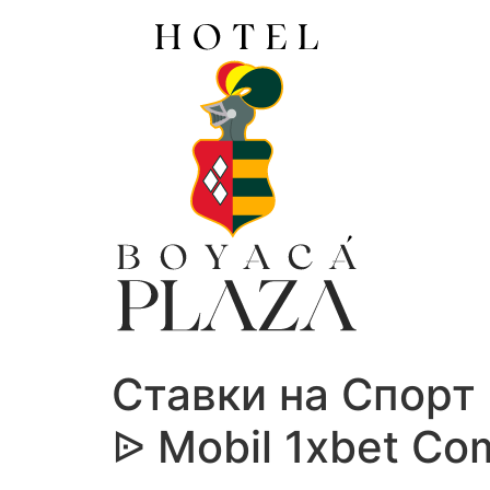
Ir
al
contenido
Ставки на Спорт
ᐉ Mobil 1xbet Co