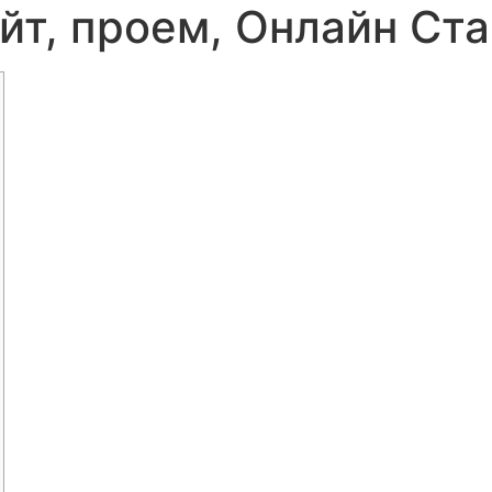
т, проем, Онлайн Ста