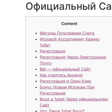
Официальный Сай
Content
Методы Пополнения Счета
Игровой Ассортимент Казино
1хбет
Регистрация
Регистрация Через Электронную
Почту
Bet — официальный Сайт
Как спрятать Аккаунт
Регистрация и Один Клик
Бонус Новым Игрокам При
Регистрации
Вход а 1xbet Через официальному
Сайт
Что Такое 1xbet Вход?