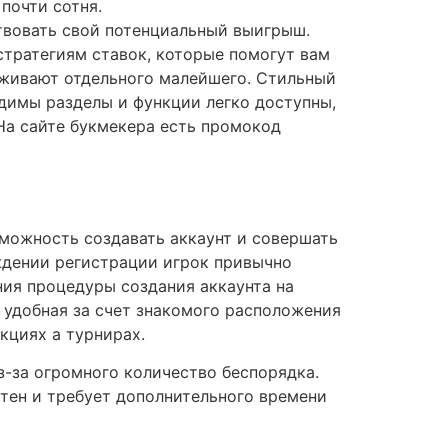
почти сотня.
ствовать свой потенциальный выигрыш.
стратегиям ставок, которые помогут вам
луживают отдельного малейшего. Стильный
димы разделы и функции легко доступны,
На сайте букмекера есть промокод
зможность создавать аккаунт и совершать
рждении регистрации игрок привычно
ния процедуры создания аккаунта на
 удобная за счет знакомого расположения
кциях а турнирах.
-за огромного количество беспорядка.
ятен и требует дополнительного времени