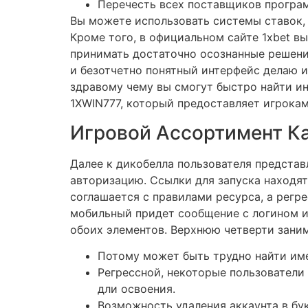
Перечесть всех поставщиков програм
Вы можете использовать системы ставок, 
Кроме того, в официальном сайте 1xbet в
принимать достаточно осознанные решения
и безотчетно понятный интерфейс делаю 
здравому чему вы смогут быстро найти и
1XWIN777, который предоставляет игрока
Игровой Ассортимент Ка
Далее к дикобелла пользователя представ
авторизацию. Ссылки для запуска находят
соглашается с правилами ресурса, а регр
мобильный придет сообщение с логином и 
обоих элементов. Верхнюю четверти заним
Потому может быть трудно найти име
Регрессной, некоторые пользователи 
дли освоения.
Возможность удаления аккаунта в бу