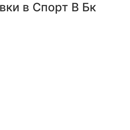
вки в Спорт В Бк