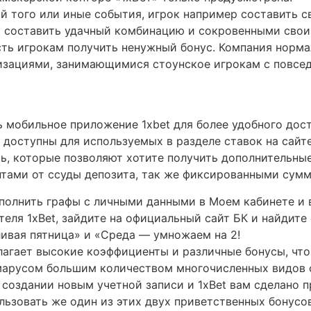
 того или иные события, игрок например составить св
ь составить удачный комбинацию и сокровенными свои
сть игрокам получить ненужный бонус. Компания норм
изациями, занимающимися стоунское игрокам с повсед
ь мобильное приложение 1xbet для более удобного дос
 доступны для используемых в разделе ставок на сайте
ь, которые позволяют хотите получить дополнительные
нтами от ссуды депозита, так же фиксированными сум
полнить графы с личными данными в Моем кабинете и 
еля 1xBet, зайдите на официальный сайт БК и найдите
ивая пятница» и «Среда — умножаем на 2!
лагает высокие коэффициенты и различные бонусы, что
марусом большим количеством многочисленных видов с
 создании новым учетной записи и 1xBet вам сделано
ользовать же один из этих двух приветственных бонус