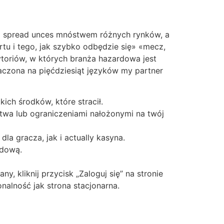
i spread unces mnóstwem różnych rynków, a
tu i tego, jak szybko odbędzie się» «mecz,
rytoriów, w których branża hazardowa jest
aczona na pięćdziesiąt języków my partner
ch środków, które stracił.
wa lub ograniczeniami nałożonymi na twój
a gracza, jak i actually kasyna.
odową.
, kliknij przycisk „Zaloguj się” na stronie
nalność jak strona stacjonarna.