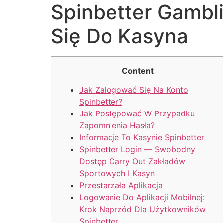
Spinbetter Gambl
Się Do Kasyna
Content
Jak Zalogować Się Na Konto
Spinbetter?
Jak Postępować W Przypadku
Zapomnienia Hasła?
Informacje To Kasynie Spinbetter
Spinbetter Login — Swobodny
Dostęp Carry Out Zakładów
Sportowych I Kasyn
Przestarzała Aplikacja
Logowanie Do Aplikacji Mobilnej:
Krok Naprzód Dla Użytkowników
Spinbetter