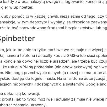
każdy zwraca należytą uwagę na logowanie, koncentrując si
gier w Spinbetter.
7, aby pomóc ci w każdej chwili, niezależnie od tego, czy 
transakcje, w tym depozyty i wypłaty, są chronione zaawa
że to być spowodowane środkami bezpieczeństwa lub ogra
Spinbetter
sta, jak to be able to tylko możliwe we zajmuje nie więcej
sła, numeru telefonu i actually kodu z SMS-a lub sieci sp
a koncie na dowolnej liczbie urządzeń, ale trzeba być czuj
, że usługi VPN są pośrednim (nie obowiązkowym) ogniwem
em. Nie mogą przechwycić danych (a raczej nie ma to be ab
zyskać dostęp do loginu i hasła. Na smartfonie autoryzacj
ikacjach mobilnych» «dostępnych dla systemów Google andr
e dokonają konwersji.
prosta, jak to tylko możliwe i actually zajmuje nie więcej n
better zostanie utracony.