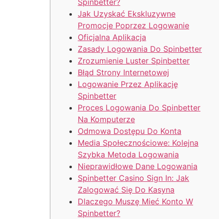
Spinbetter?
Jak Uzyskać Ekskluzywne
Promocje Poprzez Logowanie
Oficjalna Aplikacja
Zasady Logowania Do Spinbetter
Zrozumienie Luster Spinbetter
Błąd Strony Internetowej
Logowanie Przez Aplikację
Spinbetter
Proces Logowania Do Spinbetter
Na Komputerze
Odmowa Dostępu Do Konta
Media Społecznościowe: Kolejna
Szybka Metoda Logowania
Nieprawidłowe Dane Logowania
Spinbetter Casino Sign In: Jak
Zalogować Się Do Kasyna
Dlaczego Muszę Mieć Konto W
Spinbetter?