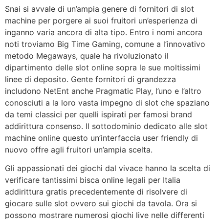
Snai si avvale di un’ampia genere di fornitori di slot
machine per porgere ai suoi fruitori un’esperienza di
inganno varia ancora di alta tipo. Entro i nomi ancora
noti troviamo Big Time Gaming, comune a l’innovativo
metodo Megaways, quale ha rivoluzionato il
dipartimento delle slot online sopra le sue moltissimi
linee di deposito. Gente fornitori di grandezza
includono NetEnt anche Pragmatic Play, l’uno e l’altro
conosciuti a la loro vasta impegno di slot che spaziano
da temi classici per quelli ispirati per famosi brand
addirittura consenso. Il sottodominio dedicato alle slot
machine online questo un’interfaccia user friendly di
nuovo offre agli fruitori un’ampia scelta.
Gli appassionati dei giochi dal vivace hanno la scelta di
verificare tantissimi bisca online legali per Italia
addirittura gratis precedentemente di risolvere di
giocare sulle slot ovvero sui giochi da tavola. Ora si
possono mostrare numerosi giochi live nelle differenti