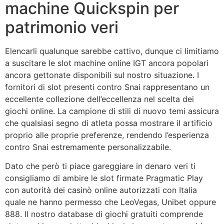
machine Quickspin per
patrimonio veri
Elencarli qualunque sarebbe cattivo, dunque ci limitiamo
a suscitare le slot machine online IGT ancora popolari
ancora gettonate disponibili sul nostro situazione. I
fornitori di slot presenti contro Snai rappresentano un
eccellente collezione dell’eccellenza nel scelta dei
giochi online. La campione di stili di nuovo temi assicura
che qualsiasi segno di atleta possa mostrare il artificio
proprio alle proprie preferenze, rendendo l’esperienza
contro Snai estremamente personalizzabile.
Dato che però ti piace gareggiare in denaro veri ti
consigliamo di ambire le slot firmate Pragmatic Play
con autorità dei casinò online autorizzati con Italia
quale ne hanno permesso che LeoVegas, Unibet oppure
888. Il nostro database di giochi gratuiti comprende