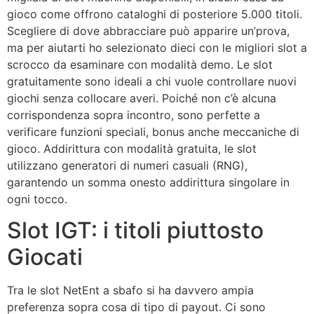
gioco come offrono cataloghi di posteriore 5.000 titoli.
Scegliere di dove abbracciare può apparire un’prova,
ma per aiutarti ho selezionato dieci con le migliori slot a
scrocco da esaminare con modalità demo. Le slot
gratuitamente sono ideali a chi vuole controllare nuovi
giochi senza collocare averi. Poiché non c’è alcuna
corrispondenza sopra incontro, sono perfette a
verificare funzioni speciali, bonus anche meccaniche di
gioco. Addirittura con modalità gratuita, le slot
utilizzano generatori di numeri casuali (RNG),
garantendo un somma onesto addirittura singolare in
ogni tocco.
Slot IGT: i titoli piuttosto
Giocati
Tra le slot NetEnt a sbafo si ha davvero ampia
preferenza sopra cosa di tipo di payout. Ci sono