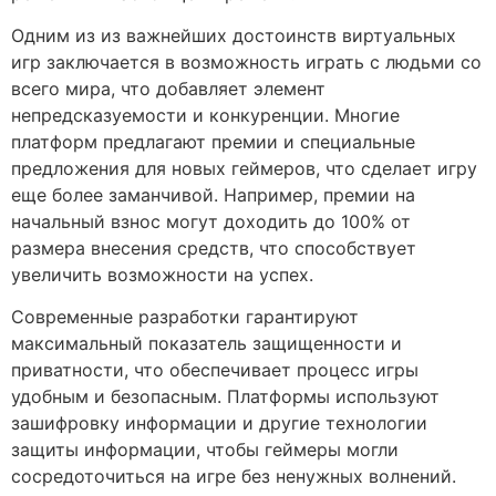
Одним из из важнейших достоинств виртуальных
игр заключается в возможность играть с людьми со
всего мира, что добавляет элемент
непредсказуемости и конкуренции. Многие
платформ предлагают премии и специальные
предложения для новых геймеров, что сделает игру
еще более заманчивой. Например, премии на
начальный взнос могут доходить до 100% от
размера внесения средств, что способствует
увеличить возможности на успех.
Современные разработки гарантируют
максимальный показатель защищенности и
приватности, что обеспечивает процесс игры
удобным и безопасным. Платформы используют
зашифровку информации и другие технологии
защиты информации, чтобы геймеры могли
сосредоточиться на игре без ненужных волнений.