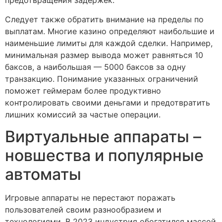
предотвращения задержек.
Следует также обратить внимание на пределы по
выплатам. Многие казино определяют наибольшие и
наименьшие лимиты для каждой сделки. Например,
минимальная размер вывода может равняться 10
баксов, а наибольшая — 5000 баксов за одну
транзакцию. Понимание указанных ограничений
поможет геймерам более продуктивно
контролировать своими деньгами и предотвратить
лишних комиссий за частые операции.
Виртуальные аппараты –
новшества и популярные
автоматы
Игровые аппараты не перестают поражать
пользователей своим разнообразием и
технологиями. В 2023 индустрия обогатился массой