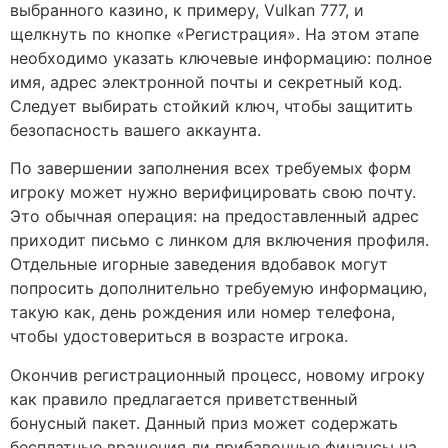
выбранного казино, к примеру, Vulkan 777, и
щелкнуть по кнопке «Регистрация». На этом этапе
необходимо указать ключевые информацию: полное
имя, адрес электронной почты и секретный код.
Следует выбирать стойкий ключ, чтобы защитить
безопасность вашего аккаунта.
По завершении заполнения всех требуемых форм
игроку может нужно верифицировать свою почту.
Это обычная операция: на предоставленный адрес
приходит письмо с линком для включения профиля.
Отдельные игорные заведения вдобавок могут
попросить дополнительно требуемую информацию,
такую как, день рождения или номер телефона,
чтобы удостовериться в возрасте игрока.
Окончив регистрационный процесс, новому игроку
как правило предлагается приветственный
бонусный пакет. Данный приз может содержать
бесплатные вращения ли прибавочные финансы на