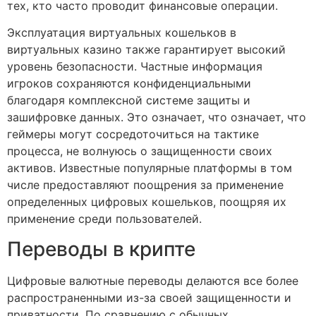
тех, кто часто проводит финансовые операции.
Эксплуатация виртуальных кошельков в
виртуальных казино также гарантирует высокий
уровень безопасности. Частные информация
игроков сохраняются конфиденциальными
благодаря комплексной системе защиты и
зашифровке данных. Это означает, что означает, что
геймеры могут сосредоточиться на тактике
процесса, не волнуюсь о защищенности своих
активов. Известные популярные платформы в том
числе предоставляют поощрения за применение
определенных цифровых кошельков, поощряя их
применение среди пользователей.
Переводы в крипте
Цифровые валютные переводы делаются все более
распространенными из-за своей защищенности и
приватности. По сравнению с обычных