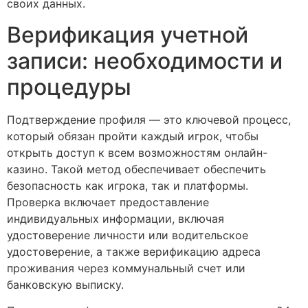
своих данных.
Верификация учетной
записи: необходимости и
процедуры
Подтверждение профиля — это ключевой процесс,
который обязан пройти каждый игрок, чтобы
открыть доступ к всем возможностям онлайн-
казино. Такой метод обеспечивает обеспечить
безопасность как игрока, так и платформы.
Проверка включает предоставление
индивидуальных информации, включая
удостоверение личности или водительское
удостоверение, а также верификацию адреса
проживания через коммунальный счет или
банковскую выписку.