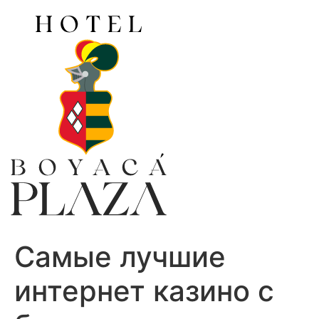
Ir
al
contenido
Самые лучшие
интернет казино с