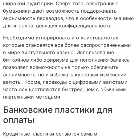
широкой аудитории. Сверх того, электронные
бумажники дают возможность поддерживать
анонимность переводов, что в особенности значимо
для игроков, ценящих конфиденциальность.
Необходимо игнорировать и о криптовалютах,
которые становятся все более распространенными
в мире виртуального казино. Использование
биткойнов либо эфириума для пополнения баланса
позволяет возможность не только обеспечить
анонимность, но и избежать курсовых изменений
валюты. Кроме, переводы с цифровыми валютами
часто осуществляются быстрее, чем с обычными
платежными методами.
Банковские пластики для
оплаты
Кредитные пластики остаются самым