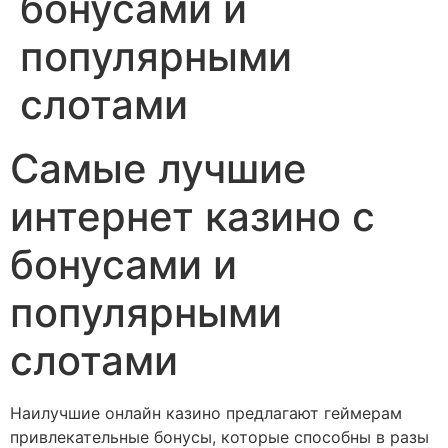
бонусами и
популярными
слотами
Самые лучшие
интернет казино с
бонусами и
популярными
слотами
Наилучшие онлайн казино предлагают геймерам
привлекательные бонусы, которые способны в разы