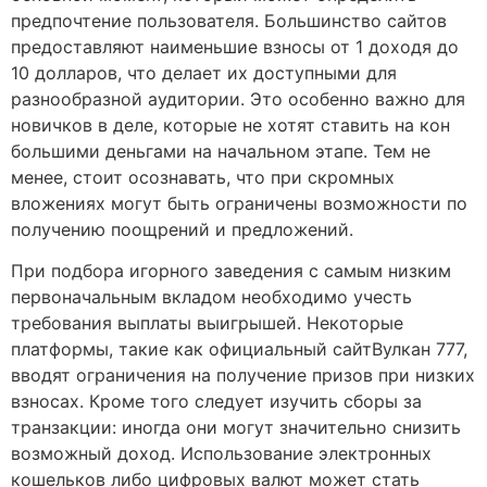
предпочтение пользователя. Большинство сайтов
предоставляют наименьшие взносы от 1 доходя до
10 долларов, что делает их доступными для
разнообразной аудитории. Это особенно важно для
новичков в деле, которые не хотят ставить на кон
большими деньгами на начальном этапе. Тем не
менее, стоит осознавать, что при скромных
вложениях могут быть ограничены возможности по
получению поощрений и предложений.
При подбора игорного заведения с самым низким
первоначальным вкладом необходимо учесть
требования выплаты выигрышей. Некоторые
платформы, такие как официальный сайтВулкан 777,
вводят ограничения на получение призов при низких
взносах. Кроме того следует изучить сборы за
транзакции: иногда они могут значительно снизить
возможный доход. Использование электронных
кошельков либо цифровых валют может стать